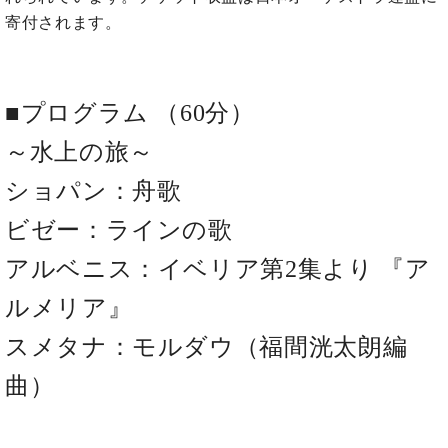
イ
ュ
ブ
ジ
(お
で
寄付されます。
ン
タ
ロ
正
ャ
知
コ
イ
グ
オンライン試弾
規
パ
ら
ン
ン
デ
ン
せ・
メルマガ登録
サ
の
ィ
の
メ
■プログラム （60分）
ー
音
ー
取
デ
趣
ト
色
ラ
り
ィ
～水上の旅～
味
/
ー・
組
ア
か
C.
取
ベ
ショパン：舟歌
み
情
ら
ベ
扱
ヒ
報)
本
ヒ
店
ビゼー：ラインの歌
シ
格
シ
ピ
ュ
的
アルベニス：イベリア第2集より 『ア
ュ
ア
キ
タ
に
タ
ノ
ャ
店
イ
ルメリア』
学
イ
製
ン
舗・
ン
ぶ
ン
造
ペ
サ
を
スメタナ：モルダウ（福間洸太朗編
方
レ
番
ー
ロ
弾
ま
ジ
号
ン
ン・
曲）
く
で
デ
調
前
大
ン
律
に
コ
歓
ス