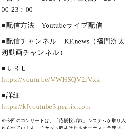
た
を
ラ
か
ヒ
ヒ
イ
い！
作
00-23：00
ン
ら
シ
シ
ン・
録
る
ド
の
ュ
ュ
サ
音
こ
ヒ
お
■配信方法 Youtubeライブ配信
タ
タ
ロ
し
と
ス
知
イ
イ
ン
た
ト
ら
ン
ン
会
い！
■配信チャンネル KF.news（福間洸太
音
リ
せ
レ
の
員
と
色
ー
(入
ジ
秘
い
朗動画チャンネル）
と
荷
デ
密
う
ベ
タ
情
ン
音
方
ヒ
■ＵＲＬ
ッ
報
ス
楽
は、
シ
チ
等)
ニ
家
お
https://youtu.be/VWHSQV2fVxk
ュ
ュ
達
近
タ
ー
ベ
の
プ
く
C.
イ
ス・
■詳細
ヒ
声
レ
の
ベ
ン・
イ
シ
ス
直
ヒ
ジ
https://kfyoutube3.peatix.com
ベ
ュ
リ
営
シ
ベ
ャ
ン
タ
リ
店
ュ
ヒ
パ
ト
イ
ー
※今回のコンサートは、「応援投げ銭」システムが取り入
舗
タ
シ
ン
ン・
ス
ま
れられています。チケット収益は日本オーケストラ連盟に