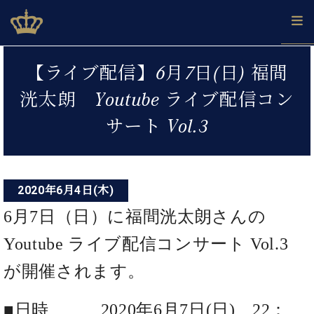
Skip
ベヒシュタインジャパン公式サイト
BECHSTEIN JAPAN Official Site
to
content
投
カ
【ライブ配信】6月7日(日) 福間
タ
稿
ベ
ベ
ド
メ
企
ロ
洸太朗 Youtube ライブ配信コン
C.
ナ
ヒ
ヒ
イ
ル
業
グ
ベ
シ
シ
ツ
マ
情
サート Vol.3
ビ
ヒ
ュ
ュ
の
ガ
報
シ
ゲ
タ
展
タ
名
会
ュ
イ
示
イ
器
員
ー
採
タ
ン
ン
ベ
登
用
イ
2020年6月4日(木)
シ
で、
の
ヒ
録
情
ン
ピ
演
グ
シ
ご
6月7日（日）に福間洸太朗さんの
ョ
報
コ
ア
奏
ラ
ュ
案
ン
ノ
ン
し
ン
タ
内
Youtube ライブ配信コンサート Vol.3
サ
技
ベ
た
ド
イ
ー
術
ヒ
が開催されます。
い！
ピ
ン
各
ト /
シ
学
ア
店
C.
ュ
び
ノ
■日時 2020年6月7日(日) 22：
ブ
舗
ベ
ベ
タ