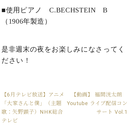
ン
迎。
サ
■使用ピアノ C.BECHSTEIN B
ベ
会
ベヒ
ー
C.
ヒ
社
シュ
ト
ベ
（1906年製造）
シ
案
ヒ
タイ
ュ
内
シ
タ
レ
ン・
ュ
イ
ッ
シュ
タ
お
ン・
ス
是非週末の夜をお楽しみになさってく
イ
ーレ
問
シ
ン
ン
ださい！
合
ュ
イ
音楽
コ
せ
ー
ベ
教室
ン
レ
ン
サ
ト
ー
納
ベ
ト
【6月テレビ放送】アニメ
【動画】 福間洸太朗
入
代
ヒ
グ
シ
実
理
ラ
「大家さんと僕」（主題
Youtube ライブ配信コン
ュ
績
店
ン
歌：矢野顕子）NHK総合
サート Vol.1
タ
ホ
主
ド
イ
ー
催
テレビ
ピ
ン
ル・
イ
ア