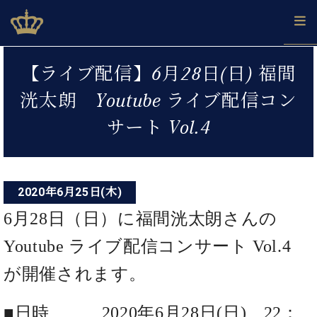
Skip
ベヒシュタインジャパン公式サイト
BECHSTEIN JAPAN Official Site
to
content
投
カ
【ライブ配信】6月28日(日) 福間
タ
稿
ベ
ベ
ド
メ
企
ロ
洸太朗 Youtube ライブ配信コン
C.
ナ
ヒ
ヒ
イ
ル
業
グ
ベ
シ
シ
ツ
マ
情
サート Vol.4
ビ
ヒ
ュ
ュ
の
ガ
報
シ
ゲ
タ
展
タ
名
会
ュ
イ
示
イ
器
員
ー
採
タ
ン
ン
ベ
登
用
イ
2020年6月25日(木)
シ
で、
の
ヒ
録
情
ン
ピ
演
グ
シ
ご
6月28日（日）に福間洸太朗さんの
ョ
報
コ
ア
奏
ラ
ュ
案
ン
ノ
ン
し
ン
タ
内
Youtube ライブ配信コンサート Vol.4
サ
技
ベ
た
ド
イ
ー
術
ヒ
が開催されます。
い！
ピ
ン
各
ト /
シ
学
ア
店
C.
ュ
び
ノ
■日時 2020年6月28日(日) 22：
ブ
舗
ベ
ベ
タ