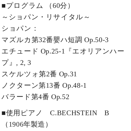
イ
ュ
ブ
ジ
(お
■プログラム （60分）
で
ン
タ
ロ
正
ャ
知
コ
イ
グ
オンライン試弾
規
～ショパン・リサイタル～
パ
ら
ン
ン
デ
ン
せ・
メルマガ登録
サ
の
ショパン：
ィ
の
メ
ー
音
ー
取
デ
マズルカ第32番嬰ハ短調 Op.50-3
趣
ト
色
ラ
り
ィ
味
/
ー・
組
ア
エチュード Op.25-1『エオリアンハー
か
C.
取
ベ
み
情
ら
ベ
扱
ヒ
プ』, 2, 3
報)
本
ヒ
店
シ
格
シ
ピ
スケルツォ第2番 Op.31
ュ
的
ュ
ア
キ
タ
に
タ
ノ
ャ
ノクターン第13番 Op.48-1
店
イ
学
イ
製
ン
舗・
ン
バラード第4番 Op.52
ぶ
ン
造
ペ
サ
を
方
レ
番
ー
ロ
弾
ま
ジ
号
ン
ン・
■使用ピアノ C.BECHSTEIN B
く
で
デ
調
前
大
ン
律
（1906年製造）
に
コ
歓
ス