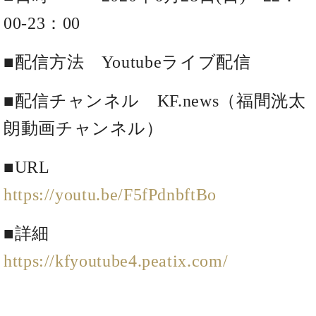
た
を
ラ
か
ヒ
ヒ
イ
い！
作
00-23：00
ン
ら
シ
シ
ン・
録
る
ド
の
ュ
ュ
サ
音
こ
ヒ
お
■配信方法 Youtubeライブ配信
タ
タ
ロ
し
と
ス
知
イ
イ
ン
た
ト
ら
ン
ン
会
い！
■配信チャンネル KF.news（福間洸太
音
リ
せ
レ
の
員
と
色
ー
(入
ジ
秘
い
朗動画チャンネル）
と
荷
デ
密
う
ベ
タ
情
ン
音
方
ヒ
■
URL
ッ
報
ス
楽
は、
シ
チ
等)
ニ
家
お
https://youtu.be/F5fPdnbftBo
ュ
ュ
達
近
タ
ー
ベ
の
プ
く
C.
イ
ス・
■詳細
ヒ
声
レ
の
ベ
ン・
イ
シ
ス
直
ヒ
ジ
https://kfyoutube4.peatix.com/
ベ
ュ
リ
営
シ
ベ
ャ
ン
タ
リ
店
ュ
ヒ
パ
ト
イ
ー
舗
タ
シ
ン
ン・
ス
ま