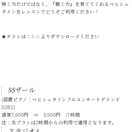
た
を
ラ
か
弾く力だけではなく、『聴く力』を育ててくれるベヒシュ
ヒ
ヒ
イ
い！
作
ン
ら
タインをレッスンでどうぞご利用ください！
シ
シ
ン・
録
る
ド
の
ュ
ュ
サ
音
こ
ヒ
お
タ
タ
ロ
し
と
ス
知
イ
イ
ン
た
ト
ら
★チラシは
こちら
よりダウンロードください
ン
ン
会
い！
音
リ
せ
レ
の
員
と
色
ー
(入
ジ
秘
い
と
荷
デ
密
う
ベ
タ
情
ン
音
方
ヒ
ッ
報
ス
楽
は、
シ
チ
等)
ニ
家
お
ュ
ュ
達
近
タ
SSザール
ー
ベ
の
プ
く
C.
イ
ス・
ヒ
声
レ
の
(設置ピアノ：ベヒシュタインフルコンサートグランド
ベ
ン・
イ
シ
ス
直
ヒ
ジ
D282)
ベ
ュ
リ
営
シ
ベ
ャ
通常7,600円 ⇒ 3,500円 /1時間
ン
タ
リ
店
ュ
ヒ
パ
ト
注：当プランは2時間からの利用で適用となります。
イ
ー
舗
タ
シ
ン
ン・
ス
ま
スタジオA