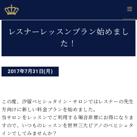
Skip
ベヒシュタインジャパン公式サイト
BECHSTEIN JAPAN Official Site
to
content
投
カ
レスナーレッスンプラン始めまし
タ
稿
ベ
ベ
ド
メ
企
ロ
た！
C.
ナ
ヒ
ヒ
イ
ル
業
グ
ベ
シ
シ
ツ
マ
情
ビ
ヒ
ュ
ュ
の
ガ
報
シ
ゲ
タ
展
タ
名
会
ュ
イ
示
イ
器
員
2017年7月31日(月)
ー
採
タ
ン
ン
ベ
登
用
イ
シ
で、
の
ヒ
録
情
ン
ピ
演
グ
シ
ご
ョ
報
コ
ア
奏
ラ
ュ
案
この度、汐留ベヒシュタイン・サロンではレスナーの先生
ン
ノ
ン
し
ン
タ
内
サ
方向けに新しい料金プランを始めました。
技
ベ
た
ド
イ
ー
術
ヒ
い！
当サロンをレッスンでご利用する場合非常にお得になりま
ピ
ン
各
ト /
シ
学
ア
すので、いつものレッスンを世界三大ピアノのベヒシュタ
店
C.
ュ
び
ノ
インでしてみませんか？
ブ
舗
ベ
ベ
タ