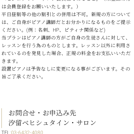
ン
迎。
は会員登録をお願いいたします。）
サ
ベ
会
ベヒ
ー
C.
平日昼割等の他の割引との併用は不可。新規の方について
ヒ
社
シュ
ト
ベ
は、ご自身がピアノ講師だとお分かりになるものをご提示
シ
案
ヒ
タイ
ュ
ください。(例：名刺、HP、ピティナ関係など)
内
シ
タ
レ
ン・
当プランはピアノ講師の方がご自身の生徒さんに対して、
ュ
イ
ッ
レッスンを行う為のものとします。レッスン以外に利用さ
シュ
タ
お
ン・
ス
れているのを発見した場合、正規の料金をお支払いいただ
イ
ーレ
問
シ
ン
ン
きます。
合
ュ
イ
音楽
コ
設置ピアノは予告なしに変更になる事がございます。その
せ
ー
ベ
教室
ン
レ
ン
旨ご了承ください。
サ
ト
ー
納
ベ
ト
入
代
ヒ
グ
シ
実
理
ラ
ュ
績
店
お問合せ・お申込み先
ン
タ
ホ
主
ド
汐留ベヒシュタイン・サロン
イ
ー
催
ピ
ン
ル・
イ
ア
TEL:
03-6432-4080