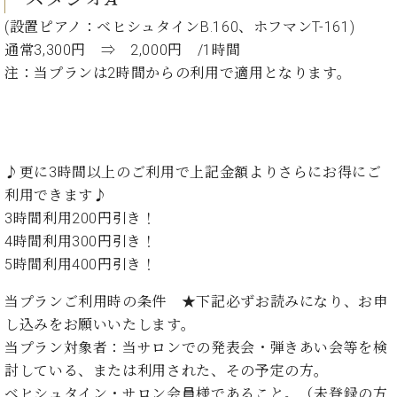
イ
ュ
ブ
ジ
(お
で
ン
タ
ロ
正
(設置ピアノ：ベヒシュタインB.160、ホフマンT-161)
ャ
知
コ
イ
グ
オンライン試弾
規
通常3,300円 ⇒ 2,000円 /1時間
パ
ら
ン
ン
デ
ン
せ・
注：当プランは2時間からの利用で適用となります。
メルマガ登録
サ
の
ィ
の
メ
ー
音
ー
取
デ
趣
ト
色
ラ
り
ィ
味
/
ー・
組
ア
か
C.
取
ベ
み
情
♪更に3時間以上のご利用で上記金額よりさらにお得にご
ら
ベ
扱
ヒ
報)
利用できます♪
本
ヒ
店
シ
格
シ
ピ
3時間利用200円引き！
ュ
的
ュ
ア
キ
4時間利用300円引き！
タ
に
タ
ノ
ャ
店
イ
5時間利用400円引き！
学
イ
製
ン
舗・
ン
ぶ
ン
造
ペ
サ
当プランご利用時の条件 ★下記必ずお読みになり、お申
を
方
レ
番
ー
ロ
弾
し込みをお願いいたします。
ま
ジ
号
ン
ン・
く
当プラン対象者：当サロンでの発表会・弾きあい会等を検
で
デ
調
前
討している、または利用された、その予定の方。
大
ン
律
に
コ
歓
ス
ベヒシュタイン・サロン会員様であること。（未登録の方