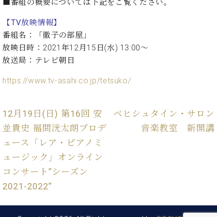
た
■番組の概要については下記をご覧ください。
を
ラ
か
ヒ
ヒ
イ
い！
作
ン
ら
シ
シ
ン・
録
【TV放映情報】
る
ド
の
ュ
ュ
サ
音
こ
番組名：「徹子の部屋」
ヒ
お
タ
タ
ロ
し
と
放映日時：2021年12月15日(水) 13:00～
ス
知
イ
イ
ン
た
ト
ら
放送局：テレビ朝日
ン
ン
会
い！
音
リ
せ
レ
の
員
と
https://www.tv-asahi.co.jp/tetsuko/
色
ー
(入
ジ
秘
い
と
荷
デ
密
う
ベ
タ
情
ン
音
方
ヒ
12月19日(日) 第16回 安
ベヒシュタイン・サロン
ッ
報
ス
楽
は、
シ
チ
等)
ニ
並貴史 福間洸太朗プロデ
音楽教室 新開講
家
お
ュ
ュ
達
近
ュース「レア・ピアノミ
タ
ー
ベ
の
プ
く
C.
イ
ュージック」オンライン
ス・
ヒ
声
レ
の
ベ
ン・
イ
シ
ス
コンサート”シーズン
直
ヒ
ジ
ベ
ュ
リ
営
2021-2022”
シ
ベ
ャ
ン
タ
リ
店
ュ
ヒ
パ
ト
イ
ー
舗
タ
シ
ン
ン・
ス
ま