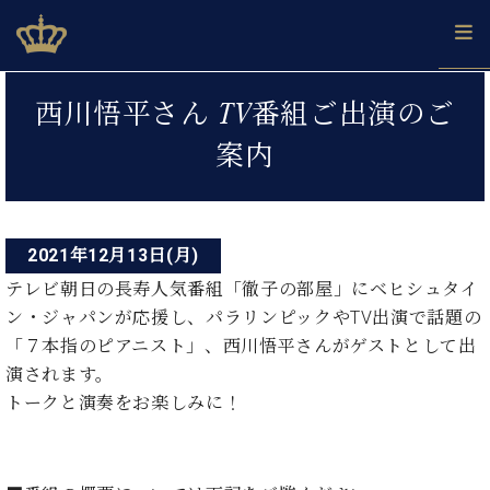
Skip
ベヒシュタインジャパン公式サイト
BECHSTEIN JAPAN Official Site
to
content
投
カ
西川悟平さん TV番組ご出演のご
タ
稿
ベ
ベ
ド
メ
企
ロ
案内
C.
ナ
ヒ
ヒ
イ
ル
業
グ
ベ
シ
シ
ツ
マ
情
ビ
ヒ
ュ
ュ
の
ガ
報
シ
ゲ
タ
展
タ
名
会
ュ
イ
示
イ
器
員
2021年12月13日(月)
ー
採
タ
ン
ン
ベ
登
用
テレビ朝日の長寿人気番組「徹子の部屋」にベヒシュタイ
イ
シ
で、
の
ヒ
録
情
ン・ジャパンが応援し、パラリンピックやTV出演で話題の
ン
ピ
演
グ
シ
ご
ョ
報
コ
「７本指のピアニスト」、西川悟平さんがゲストとして出
ア
奏
ラ
ュ
案
ン
ノ
ン
し
演されます。
ン
タ
内
サ
技
ベ
た
ド
イ
トークと演奏をお楽しみに！
ー
術
ヒ
い！
ピ
ン
各
ト /
シ
学
ア
店
C.
ュ
び
ノ
ブ
舗
ベ
ベ
タ