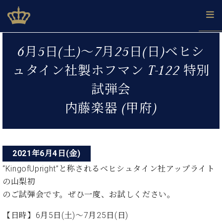
Skip
ベヒシュタインジャパン公式サイト
BECHSTEIN JAPAN Official Site
to
content
投
カ
6月5日(土)～7月25日(日)ベヒシ
タ
稿
ベ
ベ
ド
メ
企
ロ
ュタイン社製ホフマン T-122 特別
C.
ナ
ヒ
ヒ
イ
ル
業
グ
ベ
シ
シ
ツ
マ
情
試弾会
ビ
ヒ
ュ
ュ
の
ガ
報
シ
ゲ
タ
展
タ
名
会
内藤楽器 (甲府)
ュ
イ
示
イ
器
員
ー
採
タ
ン
ン
ベ
登
用
イ
シ
で、
の
ヒ
録
情
ン
ピ
演
グ
シ
ご
ョ
報
2021年6月4日(金)
コ
ア
奏
ラ
ュ
案
ン
ノ
ン
し
“KingofUpright”と称されるベヒシュタイン社アップライト
ン
タ
内
サ
技
ベ
た
ド
イ
の山梨初
ー
術
ヒ
い！
ピ
ン
のご試弾会です。ぜひ一度、お試しください。
各
ト /
シ
学
ア
店
C.
ュ
び
ノ
【日時】6月5日(土)～7月25日(日)
ブ
舗
ベ
ベ
タ