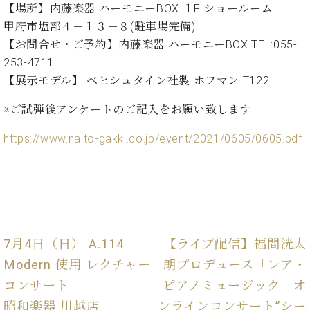
た
を
【場所】内藤楽器 ハーモニーBOX １F ショールーム
ラ
か
ヒ
ヒ
イ
い！
作
ン
ら
甲府市塩部４－１３－８(駐車場完備)
シ
シ
ン・
録
る
ド
の
ュ
ュ
【お問合せ・ご予約】内藤楽器 ハーモニーBOX TEL:055-
サ
音
こ
ヒ
お
タ
タ
ロ
し
253-4711
と
ス
知
イ
イ
ン
た
【展示モデル】 ベヒシュタイン社製 ホフマン T122
ト
ら
ン
ン
会
い！
音
リ
せ
レ
の
員
と
※ご試弾後アンケートのご記入をお願い致します
色
ー
(入
ジ
秘
い
と
荷
デ
密
う
https://www.naito-gakki.co.jp/event/2021/0605/0605.pdf
ベ
タ
情
ン
音
方
ヒ
ッ
報
ス
楽
は、
シ
チ
等)
ニ
家
お
ュ
ュ
達
近
タ
ー
ベ
の
プ
く
C.
イ
ス・
ヒ
声
レ
の
ベ
ン・
イ
7月4日（日） A.114
【ライブ配信】福間洸太
シ
ス
直
ヒ
ジ
ベ
ュ
リ
営
Modern 使用 レクチャー
朗プロデュース「レア・
シ
ベ
ャ
ン
タ
リ
店
ュ
ヒ
パ
コンサート
ピアノミュージック」オ
ト
イ
ー
舗
タ
シ
ン
ン・
ス
昭和楽器 川越店
ンラインコンサート”シー
ま