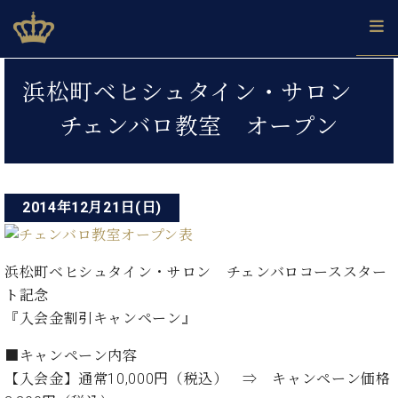
Skip
ベヒシュタインジャパン公式サイト
BECHSTEIN JAPAN Official Site
to
content
投
カ
浜松町ベヒシュタイン・サロン
タ
稿
ベ
ベ
ド
メ
企
ロ
チェンバロ教室 オープン
C.
ナ
ヒ
ヒ
イ
ル
業
グ
ベ
シ
シ
ツ
マ
情
ビ
ヒ
ュ
ュ
の
ガ
報
シ
ゲ
タ
展
タ
名
会
ュ
イ
示
イ
器
員
2014年12月21日(日)
ー
採
タ
ン
ン
ベ
登
用
イ
シ
で、
の
ヒ
録
情
ン
ピ
演
グ
シ
ご
ョ
浜松町ベヒシュタイン・サロン チェンバロコーススター
報
コ
ア
奏
ラ
ュ
案
ト記念
ン
ノ
ン
し
ン
タ
内
サ
『入会金割引キャンペーン』
技
ベ
た
ド
イ
ー
術
ヒ
い！
ピ
ン
各
ト /
■キャンペーン内容
シ
学
ア
店
C.
ュ
【入会金】通常10,000円（税込） ⇒ キャンペーン価格
び
ノ
ブ
舗
ベ
ベ
タ