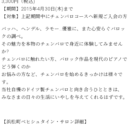
た
を
3,300円（税込)
ラ
か
ヒ
ヒ
イ
い！
作
【期間】2015年4月30日(木)まで
ン
ら
シ
シ
ン・
録
る
【対象】上記期間中にチェンバロコースへ新規ご入会の方
ド
の
ュ
ュ
サ
音
こ
ヒ
お
タ
タ
ロ
し
と
バッハ、ヘンデル、ラモー…優雅に、また心安らぐバロッ
ス
知
イ
イ
ン
た
ト
ら
クの調べ。
ン
ン
会
い！
音
リ
せ
レ
その魅力を本物のチェンバロで身近に体験してみません
の
員
と
色
ー
(入
ジ
秘
か?
い
と
荷
デ
密
う
チェンバロに触れたい方、バロック作品を現代のピアノで
ベ
タ
情
ン
音
方
どう弾くのか
ヒ
ッ
報
ス
楽
は、
シ
お悩みの方など、チェンバロを始めるきっかけは様々で
チ
等)
ニ
家
お
ュ
ュ
す｡
達
近
タ
ー
当社自慢のドイツ製チェンバロと向き合うひとときは、
ベ
の
プ
く
C.
イ
ス・
ヒ
声
レ
の
みなさまの日々の生活にいやしを与えてくれるはずです。
ベ
ン・
イ
シ
ス
直
ヒ
ジ
ベ
ュ
リ
営
シ
ベ
ャ
ン
タ
リ
店
ュ
ヒ
パ
ト
【浜松町ベヒシュタイン・サロン詳細】
イ
ー
舗
タ
シ
ン
ン・
ス
ま