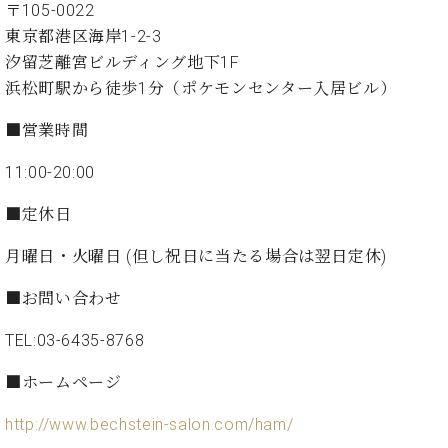
イ
ュ
ブ
〒105-0022
ジ
(お
で
ン
タ
ロ
正
ャ
知
東京都港区海岸1-2-3
コ
イ
グ
オンライン試弾
規
パ
ら
汐留芝離宮ビルディング地下1F
ン
ン
デ
ン
せ・
メルマガ登録
浜松町駅から徒歩1分（ポケモンセンター入居ビル）
サ
の
ィ
の
メ
ー
音
ー
取
デ
■営業時間
趣
ト
色
ラ
り
ィ
味
/
ー・
組
ア
11:00-20:00
か
C.
取
ベ
み
情
ら
ベ
扱
ヒ
報)
■定休日
本
ヒ
店
シ
格
シ
ピ
ュ
月曜日・火曜日 (但し祝日に当たる場合は翌日定休)
的
ュ
ア
キ
タ
に
タ
ノ
ャ
店
イ
■お問い合わせ
学
イ
製
ン
舗・
ン
ぶ
ン
造
ペ
サ
を
TEL:03-6435-8768
方
レ
番
ー
ロ
弾
ま
ジ
号
ン
ン・
■ホームページ
く
で
デ
調
前
大
ン
律
http://www.bechstein-salon.com/ham/
に
コ
歓
ス