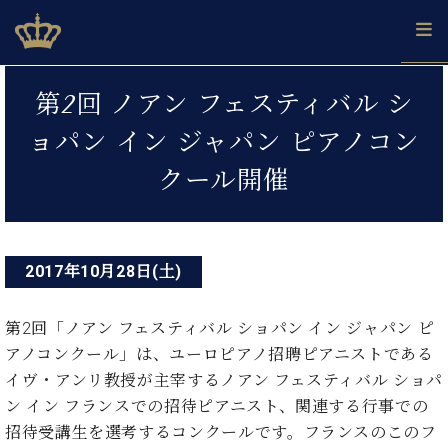
Skip
ベヒシュタインジャパン公式サイト
BECHSTEIN JAPAN Official Site
to
content
投
カ
第2回 ノアン フェスティバル シ
タ
稿
ベ
ベ
ド
メ
企
ロ
ョパン イン ジャパン ピアノコン
C.
ナ
ヒ
ヒ
イ
ル
業
グ
ベ
シ
シ
ツ
マ
情
クール開催
ビ
ヒ
ュ
ュ
の
ガ
報
シ
ゲ
タ
展
タ
名
会
ュ
イ
示
イ
器
員
ー
採
タ
ン
ン
ベ
登
用
イ
2017年10月28日(土)
シ
で、
の
ヒ
録
情
ン
ピ
演
グ
シ
ご
ョ
報
コ
ア
奏
ラ
ュ
案
第2回「ノアン フェスティバル ショパン イン ジャパン ピ
ン
ノ
ン
し
ン
タ
内
アノコンクール」は、ユーロピアノ招聘ピアニストである
サ
技
ベ
た
ド
イ
ー
イヴ・アンリ教授が主宰するノアン フェスティバル ショパ
術
ヒ
い！
ピ
ン
各
ト /
シ
学
ン イン フランスでの招待ピアニスト、関連する行事での
ア
店
C.
ュ
び
ノ
招待受講生を選考するコンクールです。フランスのこのフ
ブ
舗
ベ
ベ
タ