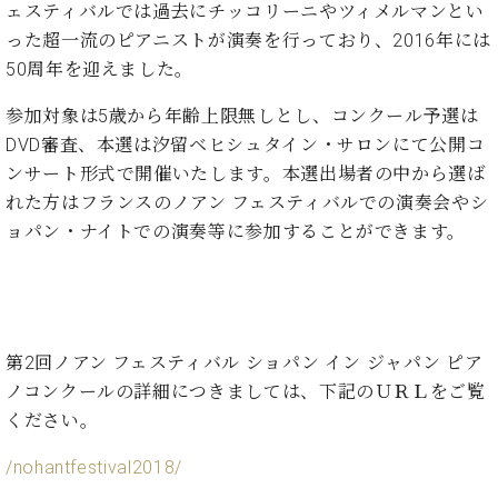
た
を
ェスティバルでは過去にチッコリーニやツィメルマンとい
ラ
か
ヒ
ヒ
イ
い！
作
ン
ら
った超一流のピアニストが演奏を行っており、2016年には
シ
シ
ン・
録
る
ド
の
50周年を迎えました。
ュ
ュ
サ
音
こ
ヒ
お
タ
タ
ロ
し
と
ス
知
参加対象は5歳から年齢上限無しとし、コンクール予選は
イ
イ
ン
た
ト
ら
ン
ン
DVD審査、本選は汐留ベヒシュタイン・サロンにて公開コ
会
い！
音
リ
せ
レ
の
員
と
ンサート形式で開催いたします。本選出場者の中から選ば
色
ー
(入
ジ
秘
い
れた方はフランスのノアン フェスティバルでの演奏会やシ
と
荷
デ
密
う
ベ
ョパン・ナイトでの演奏等に参加することができます。
タ
情
ン
音
方
ヒ
ッ
報
ス
楽
は、
シ
チ
等)
ニ
家
お
ュ
ュ
達
近
タ
ー
ベ
の
プ
く
C.
イ
ス・
第2回ノアン フェスティバル ショパン イン ジャパン ピア
ヒ
声
レ
の
ベ
ン・
イ
ノコンクールの詳細につきましては、下記のＵＲＬをご覧
シ
ス
直
ヒ
ジ
ベ
ュ
リ
営
ください。
シ
ベ
ャ
ン
タ
リ
店
ュ
ヒ
パ
ト
イ
ー
舗
/nohantfestival2018/
タ
シ
ン
ン・
ス
ま