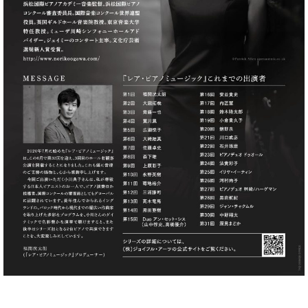
ク
セ
ス
お
問
い
合
わ
せ
ア
ー
テ
ィ
ス
ト
カ
ス
タ