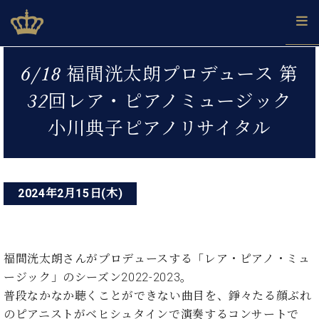
Skip
ベヒシュタインジャパン公式サイト
BECHSTEIN JAPAN Official Site
to
content
投
カ
6/18 福間洸太朗プロデュース 第
タ
稿
ベ
ベ
ド
メ
企
ロ
32回レア・ピアノミュージック
C.
ナ
ヒ
ヒ
イ
ル
業
グ
ベ
シ
シ
ツ
マ
情
小川典子ピアノリサイタル
ビ
ヒ
ュ
ュ
の
ガ
報
シ
ゲ
タ
展
タ
名
会
ュ
イ
示
イ
器
員
ー
採
タ
ン
ン
ベ
登
用
イ
2024年2月15日(木)
シ
で、
の
ヒ
録
情
ン
ピ
演
グ
シ
ご
ョ
報
コ
ア
奏
ラ
ュ
案
ン
ノ
ン
し
ン
タ
内
サ
技
ベ
た
福間洸太朗さんがプロデュースする「レア・ピアノ・ミュ
ド
イ
ー
術
ヒ
い！
ピ
ン
ージック」のシーズン2022-2023。
各
ト /
シ
学
ア
普段なかなか聴くことができない曲目を、錚々たる顔ぶれ
店
C.
ュ
び
ノ
ブ
舗
のピアニストがベヒシュタインで演奏するコンサートで
ベ
ベ
タ