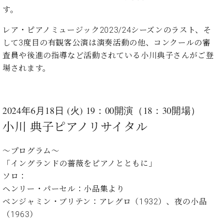
た
を
ラ
か
ヒ
す。
ヒ
イ
い！
作
ン
ら
シ
シ
ン・
録
る
ド
の
レア・ピアノミュージック2023/24シーズンのラスト、そ
ュ
ュ
サ
音
こ
ヒ
お
タ
タ
して3度目の有観客公演は演奏活動の他、コンクールの審
ロ
し
と
ス
知
イ
イ
ン
た
査員や後進の指導など活動されている小川典子さんがご登
ト
ら
ン
ン
会
い！
場されます。
音
リ
せ
レ
の
員
と
色
ー
(入
ジ
秘
い
と
荷
デ
密
う
ベ
タ
情
ン
音
方
2024年6月18日 (火) 19：00開演（18：30開場）
ヒ
ッ
報
ス
楽
は、
シ
小川 典子
ピアノリサイタル
チ
等)
ニ
家
お
ュ
ュ
達
近
タ
ー
～プログラム～
ベ
の
プ
く
C.
イ
ス・
ヒ
声
レ
の
「イングランドの薔薇をピアノとともに」
ベ
ン・
イ
シ
ス
直
ソロ：
ヒ
ジ
ベ
ュ
リ
営
シ
ベ
ャ
ヘンリー・パーセル：小品集より
ン
タ
リ
店
ュ
ヒ
パ
ベンジャミン・ブリテン：アレグロ（1932）、夜の小品
ト
イ
ー
舗
タ
シ
ン
（1963）
ン・
ス
ま