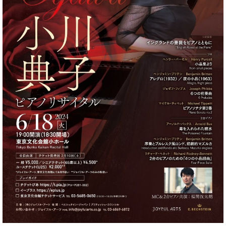
ン
迎。
サ
ベ
会
ベヒ
ー
C.
ヒ
社
シュ
ト
ベ
シ
案
ヒ
タイ
ュ
内
シ
タ
レ
ン・
ュ
イ
ッ
シュ
タ
お
ン・
ス
イ
ーレ
問
シ
ン
ン
合
ュ
イ
音楽
コ
せ
ー
ベ
教室
ン
レ
ン
サ
ト
ー
納
ベ
ト
入
代
ヒ
グ
シ
実
理
ラ
ュ
績
店
ン
タ
ホ
主
ド
イ
ー
催
ピ
ン
ル・
イ
ア