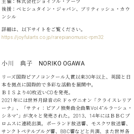
業
主催：株式会社ジョイフル・アーツ
マ
セ
後援：ベヒシュタイン・ジャパン、ブリティッシュ・カウ
ン
ン
ンシル
ト
タ
ー
ラ
詳細は、以下サイトをご覧ください。
デ
https://joyfularts.co.jp/rarepianomusic-rpm32
ィ
ス
シ
タ
ョ
ッ
ン
フ
小川 典子 NORIKO OGAWA
ご
W.
挨
リーズ国際ピアノコンクール入賞以来30年以上、英国と日
ホ
拶
本を拠点に国際的で多彩な活動を展開中。
フ
技
ＢＩＳより40枚近いCDを発売。
マ
術
2021年には世界月録音のR.ドゥヴニオン「クライスレリア
ン
者
ヴ
紹
ーナ」、「サティ：ピアノ独奏曲全曲集Vol.4″ルラ―シュ・
ィ
介
シネマ”」が次々と発売された。2013、14年にはＢＢＣプ
ジ
展示
ロムスに連続出演。ポーランド放送響、モスクワ放送響、
ョ
情報
サンクトペテルブルグ響、BBC響などと共演、また世界各
ン
【ユ