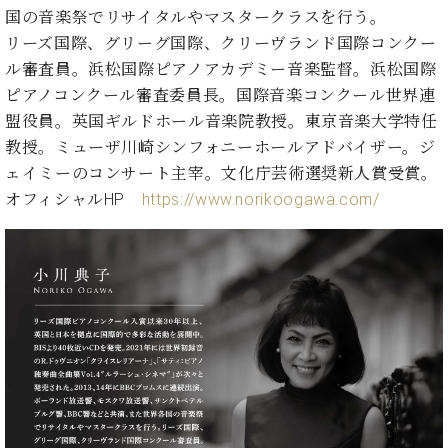
国の音楽祭でリサイタルやマスタークラスを行う。
ーロ
ピア
リーズ国際、グリーグ国際、クリーヴランド国際コンクー
C.BECHSTEIN
ノ特
ル審査員。浜松国際ピアノアカデミー音楽監督。浜松国際
Digital(ベ
選中
ピアノコンクール審査委員長。国際音楽コンクール世界連
ヒ
古】
シ
盟役員。英国ギルドホール音楽院教授。東京音楽大学特任
イ
ュ
教授。ミューザ川崎シンフォニーホールアドバイザー。ジ
ベ
タ
ェイミーのコンサート主宰。文化庁芸術選奨新人賞受賞。
ン
イ
ト
オフィシャルHP
https://www.norikoogawa.com/
ン
情
デ
報
ジ
八
タ
王
ル)
子
工
房
ブ
ロ
グ
ア