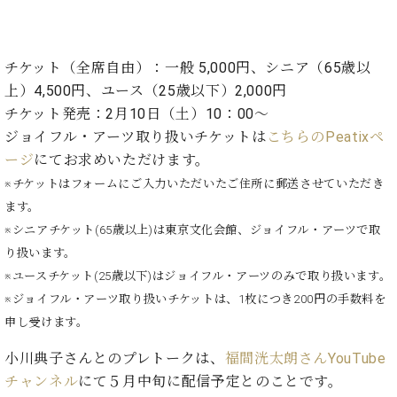
プ
室
ラ
ピ
イ
ア
ト
ノ
チケット（全席自由）：一般 5,000円、シニア（65歳以
ピ
の
上）4,500円、ユース（25歳以下）2,000円
ア
コ
チケット発売
：
2月10日（土）10：00～
ノ
ン
ジョイフル・アーツ取り扱いチケットは
こちらのPeatixペ
シ
ージ
にてお求めいただけます。
ェ
C.
ル
※チケットはフォームにご入力いただいたご住所に郵送させていただき
ベ
ジ
ヒ
ます。
ュ
シ
※シニアチケット(65歳以上)は東京文化会館、ジョイフル・アーツで取
ア
ュ
り扱います。
ク
タ
※ユースチケット(25歳以下)はジョイフル・アーツのみで取り扱います。
セ
イ
ス
※ジョイフル・アーツ取り扱いチケットは、1枚につき200円の手数料を
ン
セン
ア
申し受けます。
トラ
カ
ム東
小川典子さんとのプレトークは、
福間洸太朗さんYouTube
デ
京の
ミ
チャンネル
にて５月中旬に配信予定とのことです。
ご案