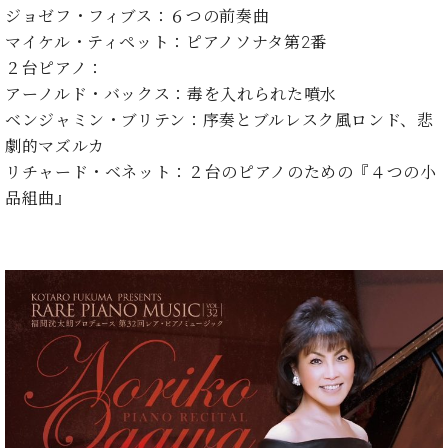
イ
ュ
ブ
ジ
(お
で
ジョゼフ・フィブス：６つの前奏曲
ン
タ
ロ
正
ャ
知
マイケル・ティペット：ピアノソナタ第2番
コ
イ
グ
オンライン試弾
規
パ
ら
ン
ン
２台ピアノ：
デ
ン
せ・
メルマガ登録
サ
の
ィ
アーノルド・バックス：毒を入れられた噴水
の
メ
ー
音
ー
ベンジャミン・ブリテン：序奏とブルレスク風ロンド、悲
取
デ
趣
ト
色
ラ
劇的マズルカ
り
ィ
味
/
ー・
組
ア
リチャード・ベネット：２台のピアノのための『４つの小
か
C.
取
ベ
み
情
品組曲』
ら
ベ
扱
ヒ
報)
本
ヒ
店
シ
格
シ
ピ
ュ
的
ュ
ア
キ
タ
に
タ
ノ
ャ
店
イ
学
イ
製
ン
舗・
ン
ぶ
ン
造
ペ
サ
を
方
レ
番
ー
ロ
弾
ま
ジ
号
ン
ン・
く
で
デ
調
前
大
ン
律
に
コ
歓
ス