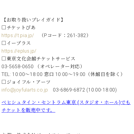
ー
内
(PDF)
W.
お
【お取り扱いプレイガイド】
ホ
問
□チケットぴあ
フ
い
https://t.pia.jp/
（Pコード：261-382）
マ
合
□イープラス
ン
わ
プ
https://eplus.jp/
せ
ロ
□東京文化会館チケットサービス
フ
03-5658-0650 （オペレーター対応）
ェ
TEL: 10:00～18:00 窓口 10:00～19:00（休館日を除く）
本
ッ
社
□ジョイフル・アーツ
シ
：
info@joyfularts.co.jp
03-6869-6872 (10:00-18:00)
ョ
八
ナ
王
ベヒシュタイン・セントラム東京 (スタジオ・ホール)でも
ル
子
チケットを販売中です。
・
技
W.
術
ホ
営
フ