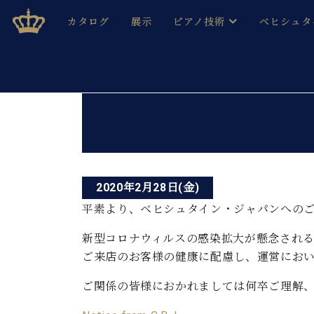
Skip
ベヒシュタインジャパン公式サイト
BECHSTEIN JAPAN Official Site
カタログ
展示
ピアノ技術
ベヒシュタ
to
content
ベヒシュタインのグランドピ
ドイツの名
作ること
ベヒシュタインで、 演奏したい！ 学びたい！ 録音した
投
C.ベヒシュタイン コンサート / C.ベヒシュタイ
ブランドヒ
音色とタッチ
稿
ベヒシュタイン・
趣味から本格的に学ぶ方まで大歓迎。
音楽家達の
ナ
C.ベヒシュタイン コンサート
ベヒシュタイン・ジャパンの
み
ビ
ベヒシュタイン・セントラム 東
ベヒシュタ
2020年2月28日(金)
ゲ
平素より、ベヒシュタイン・ジャパンへの
ピアノ製造番号
店長ご挨拶
ベヒシュタ
ー
展示情報
新型コロナウィルスの感染拡大が懸念され
ホール・スタジオレンタル
ご来店のお客様の健康に配慮し、運営にお
ベヒシュタ
シ
ホール・スタジオ空き状況
動画収録サービス
ご関係の皆様におかれましては何卒ご理解
ョ
納入実績 
音楽教室
ピアノのコンシェルジュ