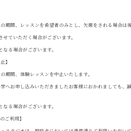
C.ベヒシュタイン コンサート
代理店主催イベント
音楽教室
アップライトピアノ
コンクール
声
11 日（水）の期間、レッスンを希望者のみとし、欠席をされる場
音楽教室
させていただく場合がございます。
調律)
となる場合がございます。
中止】
 日（水）の期間、体験レッスンを中止いたします。
見学へお申し込みいただきましたお客様におかれましても、
となる場合がございます。
オのご利用】