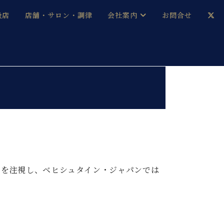
扱店
店舗・サロン・調律
会社案内
お問合せ
企業情報
メルマガ登録
採用情報
ベヒシュタイン・サロン会員
本社：八王子・技術営業センター
ベヒシュタイン・ジャパンブログ
況を注視し、ベヒシュタイン・ジャパンでは
中古】