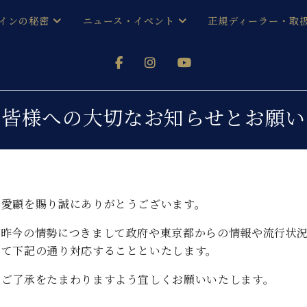
インの秘密
ニュース・イベント
正規ディーラー・取
アノを
器ベヒシュタイン
メルマガ会員登録ご案内
い！ という方は、お近くの直営店舗まで
オンライン試弾
ン レジデンス
ストリー
各店舗からのお知らせ
皆様への大切なお知らせとお願い
(入荷情報等)
シューレ音楽教室
声
/
C.ベヒシュタイン レジデンス
取り組
プレスリリース
(お知らせ・メディア情報)
京
インの音色
ご愛顧を賜り誠にありがとうございます。
キャンペーン
スタッフご挨拶
インを弾く前に
技術者紹介
る昨今の情勢につきまして政府や東京都からの情報や流行状
展示情報【ユーロピアノ特選
コンサート
いて下記の通り対応することといたします。
イン・シューレ
イベント情報
八王子工房ブログ
、ご了承をたまわりますよう宜しくお願いいたします。
レッスンイベント
ホール・スタジオ
アクセス
お問い合わせ