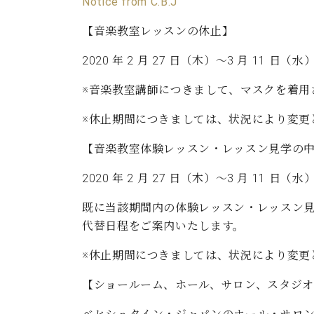
ン
Notice from C.B.J
C.ベヒシュタイン コンサート
アクセス
納入実績 
グランドピアノ
【音楽教室レッスンの休止】
セントラム東京のご案内(PDF)
お問い合わせ
ご愛用者の
2020 年 2 月 27 日（木）～3 月 
C.ベヒシュタイン アカデミー
※音楽教室講師につきまして、マスクを着用
アーティストカスタマーサービス(
W.ホフマン プロフェッショナル
※休止期間につきましては、状況により変更
アフターサービス(調律)
W.ホフマン トラディション
調律師紹介
【音楽教室体験レッスン・レッスン見学の
調律料金表
お問い合わせ
2020 年 2 月 27 日（木）～3 月 11
W.ホフマン ヴィジョン
尾山調律師のブログ Die Musikgasse（音楽の小道）
既に当該期間内の体験レッスン・レッスン
C.BECHSTEIN Digital(ベヒシュタイン デジタル)
代替日程をご案内いたします。
※休止期間につきましては、状況により変更
【
ショールーム、ホール、サロン、スタジ