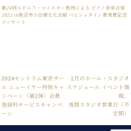
ン
迎。
サ
第24回ルドルフ・マイスター教授による ピアノ音楽合宿
ベ
会
ベヒ
ー
C.
2022 in魚沼市小出郷文化会館 ベヒシュタイン賞受賞記念
ヒ
社
シュ
ト
ベ
コンサート
シ
案
ヒ
タイ
ュ
内
シ
タ
レ
ン・
ュ
イ
ッ
シュ
タ
お
ン・
ス
イ
ーレ
問
シ
ン
ン
合
ュ
イ
音楽
コ
せ
ー
ベ
教室
ン
レ
ン
2024セントラム東京ザー
2月のホール・スタジオ
サ
ト
ー
ル ニューイヤー特別キャ
スケジュール イベント情
納
ベ
ト
ンペーン（第2弾）会員
報、
入
代
ヒ
グ
シ
実
理
ラ
登録料サービスキャンペ
夜間スタジオ営業日（不
ュ
績
店
ン
ーン
定期）
タ
ホ
主
ド
イ
ー
催
ピ
ン
ル・
イ
ア