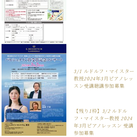
イ
ュ
ブ
ジ
(お
で
ン
タ
ロ
正
ャ
知
コ
イ
グ
オンライン試弾
規
パ
ら
ン
ン
デ
ン
せ・
メルマガ登録
サ
の
ィ
の
メ
ー
音
ー
取
デ
趣
ト
色
ラ
り
ィ
味
/
ー・
組
ア
か
C.
取
ベ
み
情
ら
ベ
扱
ヒ
報)
本
ヒ
店
シ
3/1 ルドルフ・マイスター
格
シ
ピ
ュ
教授2024年3月ピアノレッ
的
ュ
ア
キ
タ
スン受講聴講参加募集
に
タ
ノ
ャ
店
イ
学
イ
製
ン
舗・
ン
ぶ
ン
造
ペ
サ
を
方
レ
番
ー
ロ
弾
【残り1枠】3/2 ルドル
ま
ジ
号
ン
ン・
く
フ・マイスター教授 2024
で
デ
調
前
年3月ピアノレッスン 受講
大
ン
律
に
コ
参加募集
歓
ス