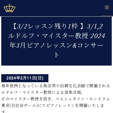
Skip
ベヒシュタインジャパン公式サイト
BECHSTEIN JAPAN Official Site
to
content
投
カ
【3/2レッスン残り1枠 】3/1,2
タ
稿
ベ
ベ
ド
メ
企
ロ
ルドルフ・マイスター教授 2024
C.
ナ
ヒ
ヒ
イ
ル
業
グ
ベ
シ
シ
ツ
マ
情
年3月ピアノレッスン&コンサー
ビ
ヒ
ュ
ュ
の
ガ
報
シ
ゲ
タ
展
タ
名
会
ト
ュ
イ
示
イ
器
員
ー
採
タ
ン
ン
ベ
登
用
イ
シ
で、
の
ヒ
録
情
ン
ピ
演
グ
シ
ご
ョ
報
2024年2月11日(日)
コ
ア
奏
ラ
ュ
案
ン
ノ
ン
し
毎年恒例となっている魚沼市小出郷文化会館で開催される
ン
タ
内
サ
技
ベ
た
ド
イ
ルドルフ・マイスター教授による音楽合宿。
ー
術
ヒ
い！
ピ
ン
そのマイスター教授を招き、ベヒシュタイン・セントラム
各
ト /
シ
学
ア
店
東京(日比谷ザール)にてピアノレッスンを開催いたしま
C.
ュ
び
ノ
ブ
舗
す。
ベ
ベ
タ