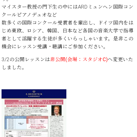
た
を
ラ
か
ヒ
ヒ
マイスター教授の門下生の中にはARDミュンヘン国際コン
イ
い！
作
ン
ら
シ
シ
ン・
録
クールピアノデュオなど
る
ド
の
ュ
ュ
サ
音
こ
数多くの国際コンクール受賞者を輩出し、ドイツ国内をは
ヒ
お
タ
タ
ロ
し
と
じめ東欧、ロシア、韓国、日本など各国の音楽大学で指導
ス
知
イ
イ
ン
た
ト
ら
者として活躍する生徒が多くいらっしゃいます。是非この
ン
ン
会
い！
音
リ
せ
レ
の
機会にレッスン受講・聴講にご参加ください。
員
と
色
ー
(入
ジ
秘
い
と
荷
3/2の公開レッスンは
非公開(会場：スタジオC
)
へ変更いた
デ
密
う
ベ
タ
情
ン
しました。
音
方
ヒ
ッ
報
ス
楽
は、
シ
チ
等)
ニ
家
お
ュ
ュ
達
近
タ
ー
ベ
の
プ
く
C.
イ
ス・
ヒ
声
レ
の
ベ
ン・
イ
シ
ス
直
ヒ
ジ
ベ
ュ
リ
営
シ
ベ
ャ
ン
タ
リ
店
ュ
ヒ
パ
ト
イ
ー
舗
タ
シ
ン
ン・
ス
ま