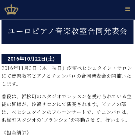
Skip
ベヒシュタインジャパン公式サイト
BECHSTEIN JAPAN Official Site
to
content
投
カ
ユーロピアノ音楽教室合同発表会
タ
稿
ベ
ベ
ド
メ
企
ロ
C.
ナ
ヒ
ヒ
イ
ル
業
グ
ベ
シ
シ
ツ
マ
情
ビ
ヒ
ュ
ュ
の
ガ
報
2016年10月22日(土)
シ
ゲ
タ
展
タ
名
会
ュ
2016年11月3日（木 祝日）汐留ベヒシュタイン・サロン
イ
示
イ
器
員
ー
採
タ
ン
にて音楽教室ピアノとチェンバロの合同発表会を開催いた
ン
ベ
登
用
イ
シ
で、
の
ヒ
録
します。
情
ン
ピ
演
グ
シ
ご
ョ
報
コ
ア
奏
普段は、浜松町のスタジオでレッスンを受けられている生
ラ
ュ
案
ン
ノ
ン
し
ン
タ
内
徒の皆様が、汐留サロンにて演奏されます。ピアノの部
サ
技
ベ
た
ド
イ
は、ベヒシュタインのフルコンサートで、チェンバロは、
ー
術
ヒ
い！
ピ
ン
各
浜松町スタジオの“ブランシェ”を移動させて、行います。
ト /
シ
学
ア
店
C.
ュ
び
ノ
ブ
舗
《担当講師》
ベ
ベ
タ