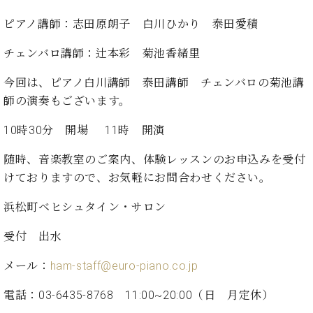
た
を
ラ
か
ヒ
ヒ
イ
い！
作
ピアノ講師：志田原朗子 白川ひかり 泰田愛積
ン
ら
シ
シ
ン・
録
る
ド
の
ュ
ュ
サ
音
こ
チェンバロ講師：辻本彩 菊池香緒里
ヒ
お
タ
タ
ロ
し
と
ス
知
イ
イ
ン
た
今回は、ピアノ白川講師 泰田講師 チェンバロの菊池講
ト
ら
ン
ン
会
い！
師の演奏もございます。
音
リ
せ
レ
の
員
と
色
ー
(入
ジ
秘
い
10時30分 開場 11時 開演
と
荷
デ
密
う
ベ
タ
情
ン
音
方
随時、音楽教室のご案内、体験レッスンのお申込みを受付
ヒ
ッ
報
ス
楽
は、
シ
けておりますので、お気軽にお問合わせください。
チ
等)
ニ
家
お
ュ
ュ
達
近
タ
浜松町ベヒシュタイン・サロン
ー
ベ
の
プ
く
C.
イ
ス・
ヒ
声
レ
の
受付 出水
ベ
ン・
イ
シ
ス
直
ヒ
ジ
ベ
ュ
リ
営
メール：
ham-staff@euro-piano.co.jp
シ
ベ
ャ
ン
タ
リ
店
ュ
ヒ
パ
ト
イ
ー
舗
電話：03-6435-8768 11:00~20:00（日 月定休）
タ
シ
ン
ン・
ス
ま