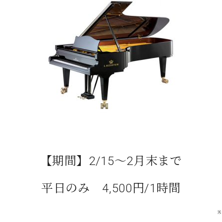
C.ベヒシュタイン コンサート
代理店主催イベント
音楽教室
アップライトピアノ
コンクール
声
音楽教室
調律)
【期間】2/15～2月末まで
平日のみ 4,500円/1時間