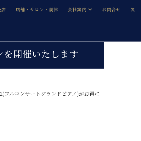
扱店
店舗・サロン・調律
会社案内
お問合せ
企業情報
メルマガ登録
採用情報
ンを開催いたします
ベヒシュタイン・サロン会員
本社：八王子・技術営業センター
ベヒシュタイン・ジャパンブログ
(フルコンサートグランドピアノ)がお得に
中古】