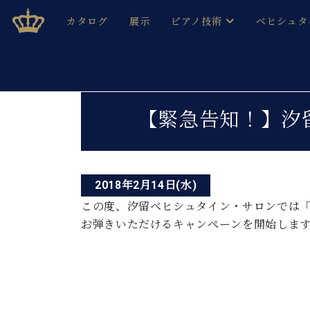
Skip
ベヒシュタインジャパン公式サイト
BECHSTEIN JAPAN Official Site
カタログ
展示
ピアノ技術
ベヒシュタ
to
content
ベヒシュタインのグランドピ
ドイツの名
作ること
ベヒシュタインで、 演奏したい！ 学びたい！ 録音した
投
C.ベヒシュタイン コンサート / C.ベヒシュタイ
ブランドヒ
【緊急告知！】汐
音色とタッチ
稿
ベヒシュタイン・
趣味から本格的に学ぶ方まで大歓迎。
音楽家達の
ナ
C.ベヒシュタイン コンサート
ベヒシュタイン・ジャパンの
み
ビ
ベヒシュタイン・セントラム 東
ベヒシュタ
2018年2月14日(水)
ゲ
この度、汐留ベヒシュタイン・サロンでは「
ピアノ製造番号
店長ご挨拶
ベヒシュタ
お弾きいただけるキャンペーンを開始しま
ー
展示情報
ホール・スタジオレンタル
ベヒシュタ
シ
ホール・スタジオ空き状況
動画収録サービス
ョ
納入実績 
音楽教室
ピアノのコンシェルジュ