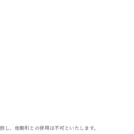
C.ベヒシュタイン レジデンス
アップライトピアノ
※但し、他割引との併用は不可といたします。