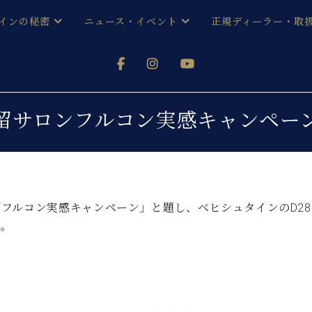
インの秘密
ニュース・イベント
正規ディーラー・取
アノを
器ベヒシュタイン
メルマガ会員登録ご案内
い！ という方は、お近くの直営店舗まで
オンライン試弾
ン レジデンス
ストリー
各店舗からのお知らせ
留サロンフルコン実感キャンペー
(入荷情報等)
シューレ音楽教室
声
/
C.ベヒシュタイン レジデンス
取り組
プレスリリース
(お知らせ・メディア情報)
京
インの音色
フルコン実感キャンペーン」と題し、ベヒシュタインのD282
キャンペーン
スタッフご挨拶
インを弾く前に
す。
技術者紹介
展示情報【ユーロピアノ特選
コンサート
イン・シューレ
イベント情報
八王子工房ブログ
レッスンイベント
ホール・スタジオ
アクセス
お問い合わせ