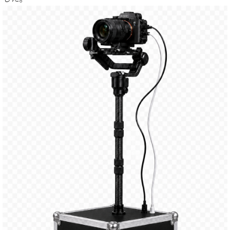
た
を
ラ
か
ヒ
ヒ
イ
い！
作
ン
ら
シ
シ
ン・
録
る
ド
の
ュ
ュ
サ
音
こ
ヒ
お
タ
タ
ロ
し
と
ス
知
イ
イ
ン
た
ト
ら
ン
ン
会
い！
音
リ
せ
レ
の
員
と
色
ー
(入
ジ
秘
い
と
荷
デ
密
う
ベ
タ
情
ン
音
方
ヒ
ッ
報
ス
楽
は、
シ
チ
等)
ニ
家
お
ュ
ュ
達
近
タ
ー
ベ
の
プ
く
C.
イ
ス・
ヒ
声
レ
の
ベ
ン・
イ
シ
ス
直
ヒ
ジ
ベ
ュ
リ
営
シ
ベ
ャ
ン
タ
リ
店
ュ
ヒ
パ
ト
イ
ー
舗
タ
シ
ン
ン・
ス
ま