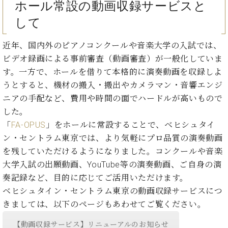
・
ホール常設の動画収録サービスと
ス
ベ
ノ
セ
タ
ン
して
ン
ジ
ト
ト
C.
オ
ラ
ベ
近年、国内外のピアノコンクールや音楽大学の入試では、
ム
ヒ
コ
ビデオ録画による事前審査（動画審査）が一般化していま
東
シ
納
ン
す。一方で、ホールを借りて本格的に演奏動画を収録しよ
京
ュ
入
ク
うとすると、機材の搬入・搬出やカメラマン・音響エンジ
タ
実
ー
ニアの手配など、費用や時間の面でハードルが高いもので
イ
績
ル
店
ン
した。
音
長
コ
楽
ご
「
FA-OPUS
」をホールに常設することで、ベヒシュタイ
音
ン
教
挨
ン・セントラム東京では、より気軽にプロ品質の演奏動画
楽
サ
室
拶
教
を残していただけるようになりました。コンクールや音楽
ー
展
室
大学入試の出願動画、YouTube等の演奏動画、ご自身の演
ト
示
ご
ア
奏記録など、目的に応じてご活用いただけます。
情
愛
ッ
報
ベヒシュタイン・セントラム東京の動画収録サービスにつ
用
プ
ホー
きましては、以下のページもあわせてご覧ください。
者
ラ
ル・
の
イ
スタ
【動画収録サービス】リニューアルのお知らせ
声