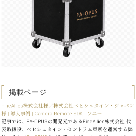
イ
ュ
ブ
ジ
(お
で
ン
タ
ロ
正
ャ
知
コ
イ
グ
オンライン試弾
規
パ
ら
ン
ン
デ
ン
せ・
メルマガ登録
サ
の
ィ
の
メ
ー
音
ー
取
デ
趣
ト
色
ラ
り
ィ
味
/
ー・
組
ア
か
C.
取
ベ
み
情
ら
ベ
扱
ヒ
報)
本
ヒ
店
シ
格
シ
ピ
ュ
的
ュ
ア
キ
タ
に
タ
ノ
ャ
店
掲載ページ
イ
学
イ
製
ン
舗・
ン
ぶ
ン
造
ペ
サ
を
FineAllies株式会社様／株式会社ベヒシュタイン・ジャパン
方
レ
番
ー
ロ
弾
様 | 導入事例 | Camera Remote SDK | ソニー
ま
ジ
号
ン
ン・
く
で
デ
調
記事では、FA-OPUSの開発元であるFineAllies株式会社 代
前
大
ン
律
表取締役、ベヒシュタイン・セントラム東京を運営する弊
に
コ
歓
ス