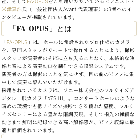
ン
社、そして
FA-OPUS
をご利用いただいているピアニスト・
迎。
サ
米津真浩
氏（一般社団法人Avant 代表理事）の3者へのイ
ベ
会
ベヒ
ー
C.
ヒ
ンタビューが掲載されています。
社
シュ
ト
ベ
シ
案
「FA-OPUS」とは
ヒ
タイ
ュ
内
シ
タ
レ
ン・
ュ
「
FA-OPUS
」は、ホールに常設されたプロ仕様のカメラ
イ
ッ
シュ
タ
を、専門スタッフがリモートで操作することにより、撮影
お
ン・
ス
イ
ーレ
問
シ
ン
スタッフが演奏者のそばに立ち入ることなく、本格的な映
ン
合
ュ
イ
音楽
像と音による演奏動画を制作できる収録システムです。
コ
せ
ー
ベ
教室
演奏者の方は撮影のことを気にせず、目の前のピアノに集
ン
レ
ン
中して演奏に臨んでいただけます。
サ
ト
ー
採用されているカメラは、ソニー株式会社のフルサイズデ
納
ベ
ト
ジタル一眼カメラ「α7S III」。コンサートホールのような
入
代
ヒ
グ
暗めの環境でも低ノイズで撮影できる優れた感度、フルサ
シ
実
理
ラ
ュ
イズセンサーによる豊かな階調表現、そして指先の繊細な
績
店
ン
タ
ホ
主
動きまで鮮明に記録できる高い解像感が、ピアノ収録に最
ド
イ
ー
催
ピ
適と評価されています。
ン
ル・
イ
ア