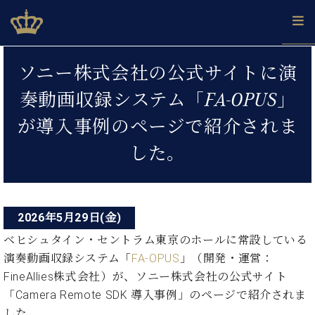
Skip
ベヒシュタインジャパン公式サイト
BECHSTEIN JAPAN Official Site
to
content
投
カ
ソニー株式会社の公式サイトに演
タ
稿
ベ
ベ
ド
メ
企
ロ
奏動画収録システム「FA-OPUS」
C.
ナ
ヒ
ヒ
イ
ル
業
グ
ベ
シ
シ
ツ
マ
情
が導入事例のページで紹介されま
ビ
ヒ
ュ
ュ
の
ガ
報
シ
ゲ
タ
展
タ
名
会
した。
ュ
イ
示
イ
器
員
ー
採
タ
ン
ン
ベ
登
用
イ
シ
で、
の
ヒ
録
情
ン
ピ
演
グ
シ
ご
ョ
報
2026年5月29日(金)
コ
ア
奏
ラ
ュ
案
ン
ノ
ン
し
ベヒシュタイン・セントラム東京のホールに常設している
ン
タ
内
サ
技
ベ
た
ド
イ
演奏動画収録システム「
FA-OPUS
」（開発・運営：
ー
術
ヒ
い！
ピ
ン
FineAllies株式会社）が、ソニー株式会社の公式サイト
各
ト /
シ
学
ア
店
「Camera Remote SDK 導入事例」のページで紹介されま
C.
ュ
び
ノ
ブ
舗
ベ
した。
ベ
タ