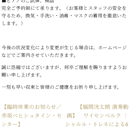
イ
ュ
ブ
■ピアノのご試弾、検品
ジ
(お
で
ン
タ
ロ
正
完全ご予約制にて承ります。（お客様とスタッフの安全を
ャ
知
コ
イ
グ
オンライン試弾
規
守るため、換気・手洗い・消毒・マスクの着用を徹底いた
パ
ら
ン
ン
デ
します。）
ン
せ・
メルマガ登録
サ
の
ィ
の
メ
ー
音
ー
取
デ
趣
ト
色
ラ
り
ィ
味
/
ー・
今後の状況変化により変更が生じる場合は、ホームページ
組
ア
か
C.
取
ベ
などでご案内させていただきます。
み
情
ら
ベ
扱
ヒ
報)
本
ヒ
店
シ
誠に恐縮ではございますが、何卒ご理解を賜りますようお
格
シ
ピ
ュ
願い申し上げます。
的
ュ
ア
キ
タ
に
タ
ノ
ャ
店
イ
一刻も早い収束と皆様のご健康をお祈り申し上げます。
学
イ
製
ン
舗・
ン
ぶ
ン
造
ペ
サ
を
方
レ
番
ー
ロ
弾
【臨時休業のお知らせ／
【福間洸太朗 演奏動
ま
ジ
号
ン
ン・
く
で
赤坂ベヒシュタイン・セ
画】 ワイセンベルク ：
デ
調
前
大
ン
律
ンター】
シャルル・トレネによる6
に
コ
歓
ス