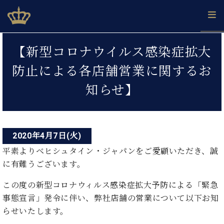
Skip
ベヒシュタインジャパン公式サイト
BECHSTEIN JAPAN Official Site
to
content
投
カ
【新型コロナウイルス感染症拡大
タ
稿
ベ
ベ
ド
メ
企
ロ
防止による各店舗営業に関するお
C.
ナ
ヒ
ヒ
イ
ル
業
グ
ベ
シ
シ
ツ
マ
情
知らせ】
ビ
ヒ
ュ
ュ
の
ガ
報
シ
ゲ
タ
展
タ
名
会
ュ
イ
示
イ
器
員
ー
採
タ
ン
ン
ベ
登
用
イ
2020年4月7日(火)
シ
で、
の
ヒ
録
情
ン
ピ
演
グ
シ
ご
平素よりベヒシュタイン・ジャパンをご愛顧いただき、誠
ョ
報
コ
ア
奏
ラ
ュ
案
に有難うございます。
ン
ノ
ン
し
ン
タ
内
サ
技
ベ
た
ド
イ
この度の新型コロナウィルス感染症拡大予防による「緊急
ー
術
ヒ
い！
ピ
ン
各
事態宣言」発令に伴い、弊社店舗の営業について以下お知
ト /
シ
学
ア
店
らせいたします。
C.
ュ
び
ノ
ブ
舗
ベ
ベ
タ