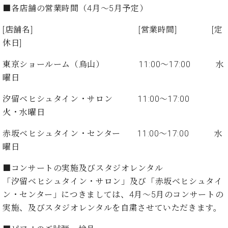
た
を
ラ
か
■各店舗の営業時間（4月～5月予定）
ヒ
ヒ
イ
い！
作
ン
ら
シ
シ
ン・
録
る
ド
の
[店舗名] [営業時間] [定
ュ
ュ
サ
音
こ
ヒ
お
休日]
タ
タ
ロ
し
と
ス
知
イ
イ
ン
た
ト
ら
東京ショールーム（烏山） 11:00～17:00 水
ン
ン
会
い！
音
リ
せ
レ
の
曜日
員
と
色
ー
(入
ジ
秘
い
と
荷
汐留ベヒシュタイン・サロン 11:00～17:00
デ
密
う
ベ
タ
情
ン
火・水曜日
音
方
ヒ
ッ
報
ス
楽
は、
シ
チ
等)
ニ
赤坂ベヒシュタイン・センター 11:00～17:00 水
家
お
ュ
ュ
達
近
曜日
タ
ー
ベ
の
プ
く
C.
イ
ス・
■コンサートの実施及びスタジオレンタル
ヒ
声
レ
の
ベ
ン・
イ
シ
ス
直
「汐留ベヒシュタイン・サロン」及び「赤坂ベヒシュタイ
ヒ
ジ
ベ
ュ
リ
営
ン・センター」につきましては、4月～5月のコンサートの
シ
ベ
ャ
ン
タ
リ
店
ュ
ヒ
パ
実施、及びスタジオレンタルを自粛させていただきます。
ト
イ
ー
舗
タ
シ
ン
ン・
ス
ま