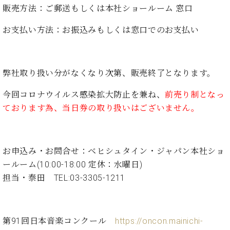
た
を
ラ
か
販売方法：
ご郵送もしくは本社ショールーム 窓口
ヒ
ヒ
イ
い！
作
ン
ら
シ
シ
ン・
録
る
ド
の
お支払い方法：
お振込みもしくは窓口でのお支払い
ュ
ュ
サ
音
こ
ヒ
お
タ
タ
ロ
し
と
ス
知
イ
イ
ン
た
ト
ら
ン
ン
会
い！
弊社取り扱い分がなくなり次第、販売終了となります。
音
リ
せ
レ
の
員
と
色
ー
(入
ジ
秘
い
今回コロナウイルス感染拡大防止を兼ね、
前売り制となっ
と
荷
デ
密
う
ベ
ております為、当日券の取り扱いはございません。
タ
情
ン
音
方
ヒ
ッ
報
ス
楽
は、
シ
チ
等)
ニ
家
お
ュ
ュ
達
近
お申込み・お問合せ：ベヒシュタイン・ジャパン本社ショ
タ
ー
ベ
の
プ
く
C.
イ
ールーム(10:00-18:00 定休：水曜日)
ス・
ヒ
声
レ
の
ベ
ン・
担当・泰田 TEL:03-3305-1211
イ
シ
ス
直
ヒ
ジ
ベ
ュ
リ
営
シ
ベ
ャ
ン
タ
リ
店
ュ
ヒ
パ
ト
イ
ー
舗
タ
シ
ン
第91回日本音楽コンクール
https://oncon.mainichi-
ン・
ス
ま