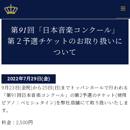
Skip
ベヒシュタインジャパン公式サイト
BECHSTEIN JAPAN Official Site
to
content
投
カ
第91回「日本音楽コンクール」
タ
稿
ベ
ベ
ド
メ
企
ロ
第２予選チケットのお取り扱いに
C.
ナ
ヒ
ヒ
イ
ル
業
グ
ベ
シ
シ
ツ
マ
情
ついて
ビ
ヒ
ュ
ュ
の
ガ
報
シ
ゲ
タ
展
タ
名
会
ュ
イ
示
イ
器
員
ー
採
タ
ン
ン
ベ
登
用
イ
2022年7月29日(金)
シ
で、
の
ヒ
録
情
ン
ピ
演
グ
シ
ご
9月23日(金祝)から25日(日)までトッパンホールで行われる
ョ
報
コ
ア
奏
ラ
ュ
案
「第91回日本音楽コンクール」の第2予選のチケット(使用
ン
ノ
ン
し
ン
タ
内
ピアノ：ベヒシュタイン)を弊社店舗にて取り扱いいたしま
サ
技
ベ
た
ド
イ
ー
す。
術
ヒ
い！
ピ
ン
各
ト /
シ
学
ア
店
料金：
2,500円
C.
ュ
び
ノ
ブ
舗
ベ
ベ
タ