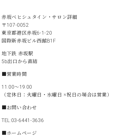
た
を
ラ
か
ヒ
ヒ
イ
い！
作
ン
ら
シ
シ
ン・
録
る
赤坂ベヒシュタイン・サロン詳細
ド
の
ュ
ュ
サ
音
こ
ヒ
お
〒107-0052
タ
タ
ロ
し
と
ス
知
イ
イ
東京都港区赤坂6-1-20
ン
た
ト
ら
ン
ン
会
い！
国際新赤坂ビル西館B1F
音
リ
せ
レ
の
員
と
色
ー
(入
ジ
秘
地下鉄 赤坂駅
い
と
荷
デ
密
う
5b出口から直結
ベ
タ
情
ン
音
方
ヒ
ッ
報
ス
楽
は、
■
営業時間
シ
チ
等)
ニ
家
お
ュ
ュ
11:00～19:00
達
近
タ
ー
ベ
の
プ
く
（定休日：火曜日・水曜日 ※祝日の場合は営業）
C.
イ
ス・
ヒ
声
レ
の
ベ
ン・
イ
シ
ス
直
■
お問い合わせ
ヒ
ジ
ベ
ュ
リ
営
シ
ベ
ャ
ン
TEL:03-6441-3636
タ
リ
店
ュ
ヒ
パ
ト
イ
ー
舗
タ
シ
ン
■
ホームページ
ン・
ス
ま