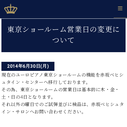
Skip
ベヒシュタインジャパン公式サイト
BECHSTEIN JAPAN Official Site
to
content
投
カ
東京ショールーム営業日の変更に
タ
稿
ベ
ベ
ド
メ
企
ロ
ついて
C.
ナ
ヒ
ヒ
イ
ル
業
グ
ベ
シ
シ
ツ
マ
情
ビ
ヒ
ュ
ュ
の
ガ
報
シ
ゲ
タ
展
タ
名
会
ュ
イ
示
イ
器
員
2014年6月30日(月)
ー
採
タ
ン
ン
ベ
登
用
現在のユーロピアノ東京ショールームの機能を赤坂ベヒシ
イ
シ
で、
の
ヒ
録
情
ュタイン・センターへ移行しております。
ン
ピ
演
グ
シ
ご
ョ
報
コ
その為、東京ショールームの営業日は基本的に木・金・
ア
奏
ラ
ュ
案
ン
ノ
ン
し
土・日の4日となります。
ン
タ
内
サ
技
ベ
た
ド
イ
それ以外の曜日でのご試弾並びに検品は、赤坂ベヒシュタ
ー
術
ヒ
い！
ピ
ン
イン・サロンへお問い合わせください。
各
ト /
シ
学
ア
店
C.
ュ
び
ノ
ブ
舗
ベ
ベ
タ