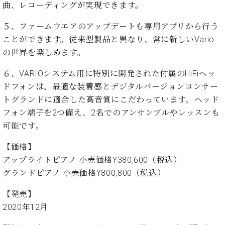
ン
曲、レコーディングが実現できます。
迎。
サ
ベ
会
ベヒ
ー
C.
５、ファームウエアのアップデートも専用アプリから行う
ヒ
社
シュ
ト
ベ
シ
ことができます。従来型製品と異なり、常に新しいVario
案
ヒ
タイ
ュ
内
の世界を楽しめます。
シ
タ
レ
ン・
ュ
イ
ッ
６、VARIOシステム用に特別に開発された付属のHiFiヘッ
シュ
タ
お
ン・
ス
ドフォンは、最適な装着感とデジタルバージョンコンサー
イ
ーレ
問
シ
ン
トグランドに適合した高音質にこだわっています。ヘッド
ン
合
ュ
イ
音楽
コ
フォン端子を2つ備え、2名でのアンサンブルやレッスンも
せ
ー
ベ
教室
ン
可能です。
レ
ン
サ
ト
ー
【価格】
納
ベ
ト
アップライトピアノ 小売価格¥380,600（税込）
入
代
ヒ
グ
グランドピアノ 小売価格¥800,800（税込）
シ
実
理
ラ
ュ
績
店
ン
【発売】
タ
ホ
主
ド
イ
2020年12月
ー
催
ピ
ン
ル・
イ
ア