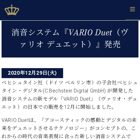
Skip
ベヒシュタインジャパン公式サイト
BECHSTEIN JAPAN Official Site
to
content
投
カ
消音システム『VARIO Duet（ヴ
タ
稿
ベ
ベ
ド
メ
企
ロ
ァリオ デュエット）』発売
C.
ナ
ヒ
ヒ
イ
ル
業
グ
ベ
シ
シ
ツ
マ
情
ビ
ヒ
ュ
ュ
の
ガ
報
シ
ゲ
タ
展
タ
名
会
ュ
イ
示
イ
器
員
2020年12月29日(火)
ー
採
タ
ン
ン
ベ
登
用
ベヒシュタイン社（ドイツ ベルリン市）の子会社ベヒシュ
イ
シ
で、
の
ヒ
録
情
タイン・デジタル(C.Bechstein Digital GmbH) が開発した
ン
ピ
演
グ
シ
ご
ョ
報
コ
消音システムの新モデル「VARIO Duet」（ヴァリオ・デュ
ア
奏
ラ
ュ
案
ン
ノ
ン
し
エット）の日本での販売を12月に開始しました。
ン
タ
内
サ
技
ベ
た
ド
イ
ー
術
ヒ
い！
VARIO Duetは、「アコースティックの感動とデジタルの未
ピ
ン
各
ト /
シ
学
ア
来をデュエットさせるテクノロジー」がコンセプトの、こ
店
C.
ュ
び
ノ
れからの時代の音楽表現に合った新しい消音システムで
ブ
舗
ベ
ベ
タ