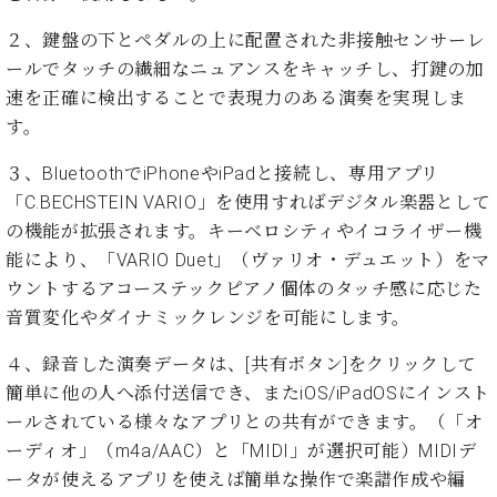
イ
ュ
ブ
ジ
(お
で
ン
タ
ロ
正
２、鍵盤の下とペダルの上に配置された非接触センサーレ
ャ
知
コ
イ
グ
オンライン試弾
規
パ
ら
ールでタッチの繊細なニュアンスをキャッチし、打鍵の加
ン
ン
デ
ン
せ・
メルマガ登録
速を正確に検出することで表現力のある演奏を実現しま
サ
の
ィ
の
メ
ー
音
す。
ー
取
デ
趣
ト
色
ラ
り
ィ
味
/
３、BluetoothでiPhoneやiPadと接続し、専用アプリ
ー・
組
ア
か
C.
取
「C.BECHSTEIN VARIO」を使用すればデジタル楽器として
ベ
み
情
ら
ベ
扱
の機能が拡張されます。キーベロシティやイコライザー機
ヒ
報)
本
ヒ
店
シ
能により、「VARIO Duet」（ヴァリオ・デュエット）をマ
格
シ
ピ
ュ
ウントするアコーステックピアノ個体のタッチ感に応じた
的
ュ
ア
キ
タ
音質変化やダイナミックレンジを可能にします。
に
タ
ノ
ャ
店
イ
学
イ
製
ン
舗・
ン
４、録音した演奏データは、[共有ボタン]をクリックして
ぶ
ン
造
ペ
サ
を
方
レ
番
ー
簡単に他の人へ添付送信でき、またiOS/iPadOSにインスト
ロ
弾
ま
ジ
号
ン
ン・
ールされている様々なアプリとの共有ができます。（「オ
く
で
デ
調
ーディオ」（m4a/AAC）と「MIDI」が選択可能）MIDIデ
前
大
ン
律
に
コ
ータが使えるアプリを使えば簡単な操作で楽譜作成や編
歓
ス