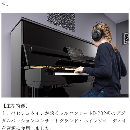
た
を
ラ
か
す。
ヒ
ヒ
イ
い！
作
ン
ら
シ
シ
ン・
録
る
ド
の
ュ
ュ
サ
音
こ
ヒ
お
タ
タ
ロ
し
と
ス
知
イ
イ
ン
た
ト
ら
ン
ン
会
い！
音
リ
せ
レ
の
員
と
色
ー
(入
ジ
秘
い
と
荷
デ
密
う
ベ
タ
情
ン
音
方
ヒ
ッ
報
ス
楽
は、
シ
チ
等)
ニ
家
お
ュ
ュ
達
近
タ
ー
ベ
の
プ
く
C.
イ
ス・
ヒ
声
レ
の
ベ
ン・
イ
シ
ス
直
ヒ
ジ
【主な特徴】
ベ
ュ
リ
営
シ
ベ
ャ
１、ベヒシュタインが誇るフルコンサートD-282初のデジ
ン
タ
リ
店
ュ
ヒ
パ
ト
タルバージョンコンサートグランド・ハイレゾオーディオ
イ
ー
舗
タ
シ
ン
ン・
ス
ま
を音源に使用しました。