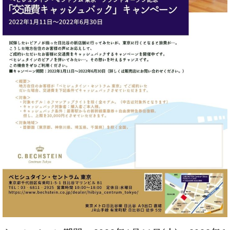
た
を
ラ
か
ヒ
ヒ
イ
い！
作
ン
ら
シ
シ
ン・
録
る
ド
の
ュ
ュ
サ
音
こ
ヒ
お
タ
タ
ロ
し
と
ス
知
イ
イ
ン
た
ト
ら
ン
ン
会
い！
音
リ
せ
レ
の
員
と
色
ー
(入
ジ
秘
い
と
荷
デ
密
う
ベ
タ
情
ン
音
方
ヒ
ッ
報
ス
楽
は、
シ
チ
等)
ニ
家
お
ュ
ュ
達
近
タ
ー
ベ
の
プ
く
C.
イ
ス・
ヒ
声
レ
の
ベ
ン・
イ
シ
ス
直
ヒ
ジ
ベ
ュ
リ
営
シ
ベ
ャ
ン
タ
リ
店
ュ
ヒ
パ
ト
イ
ー
舗
タ
シ
ン
ン・
ス
ま