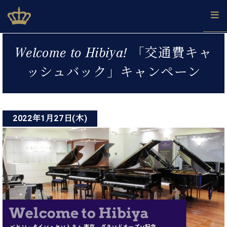
Skip
ベヒシュタインジャパン公式サイト
BECHSTEIN JAPAN Official Site
to
content
投
カ
Welcome to Hibiya! 「交通費キャ
タ
稿
ベ
ベ
ド
メ
企
ロ
ッシュバック」キャンペーン
C.
ナ
ヒ
ヒ
イ
ル
業
グ
ベ
シ
シ
ツ
マ
情
ビ
ヒ
ュ
ュ
の
ガ
報
シ
ゲ
タ
展
タ
名
会
ュ
イ
示
イ
器
員
2022年1月27日(木)
ー
採
タ
ン
ン
ベ
登
用
イ
シ
で、
の
ヒ
録
情
ン
ピ
演
グ
シ
ご
ョ
報
コ
ア
奏
ラ
ュ
案
ン
ノ
ン
し
ン
タ
内
サ
技
ベ
た
ド
イ
ー
術
ヒ
い！
ピ
ン
各
ト /
シ
学
ア
店
C.
ュ
び
ノ
ブ
舗
ベ
ベ
タ