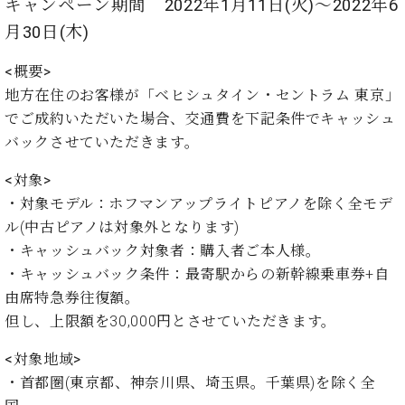
イ
ュ
ブ
キャンペーン期間 2022年1月11日(火)～2022年6
ジ
(お
で
ン
タ
ロ
正
月30日(木)
ャ
知
コ
イ
グ
オンライン試弾
規
パ
ら
ン
ン
デ
<概要>
ン
せ・
メルマガ登録
サ
の
ィ
の
メ
地方在住のお客様が「ベヒシュタイン・セントラム 東京」
ー
音
ー
取
デ
でご成約いただいた場合、交通費を下記条件でキャッシュ
趣
ト
色
ラ
り
ィ
味
/
バックさせていただきます。
ー・
組
ア
か
C.
取
ベ
み
情
ら
ベ
<対象>
扱
ヒ
報)
本
ヒ
・対象モデル：ホフマンアップライトピアノを除く全モデ
店
シ
格
シ
ピ
ル(中古ピアノは対象外となります)
ュ
的
ュ
ア
キ
タ
・キャッシュバック対象者：購入者ご本人様。
に
タ
ノ
ャ
店
イ
・キャッシュバック条件：最寄駅からの新幹線乗車券+自
学
イ
製
ン
舗・
ン
由席特急券往復額。
ぶ
ン
造
ペ
サ
を
方
レ
番
ー
ロ
但し、上限額を30,000円とさせていただきます。
弾
ま
ジ
号
ン
ン・
く
で
デ
<対象地域>
調
前
大
ン
律
・首都圏(東京都、神奈川県、埼玉県。千葉県)を除く全
に
コ
歓
ス