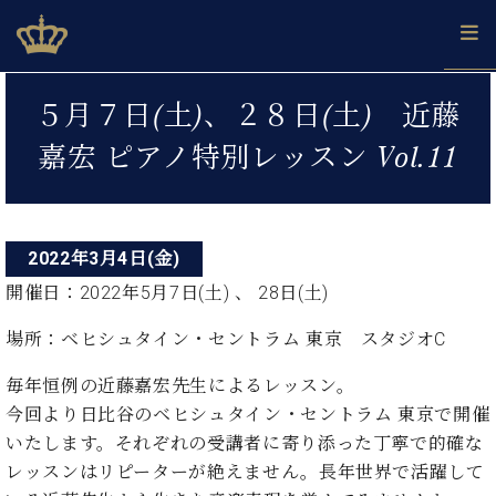
Skip
ベヒシュタインジャパン公式サイト
BECHSTEIN JAPAN Official Site
to
content
投
カ
５月７日(土)、２８日(土) 近藤
タ
稿
ベ
ベ
ド
メ
企
ロ
嘉宏 ピアノ特別レッスン Vol.11
C.
ナ
ヒ
ヒ
イ
ル
業
グ
ベ
シ
シ
ツ
マ
情
ビ
ヒ
ュ
ュ
の
ガ
報
シ
ゲ
タ
展
タ
名
会
ュ
イ
示
イ
器
員
2022年3月4日(金)
ー
採
タ
ン
ン
ベ
登
用
開催日：2022年5月7日(土) 、 28日(土)
イ
シ
で、
の
ヒ
録
情
ン
ピ
演
グ
シ
ご
場所：ベヒシュタイン・セントラム 東京 スタジオC
ョ
報
コ
ア
奏
ラ
ュ
案
ン
ノ
ン
し
ン
タ
内
毎年恒例の近藤嘉宏先生によるレッスン。
サ
技
ベ
た
ド
イ
今回より日比谷のベヒシュタイン・セントラム 東京で開催
ー
術
ヒ
い！
ピ
ン
各
いたします。それぞれの受講者に寄り添った丁寧で的確な
ト /
シ
学
ア
店
C.
レッスンはリピーターが絶えません。長年世界で活躍して
ュ
び
ノ
ブ
舗
ベ
ベ
タ