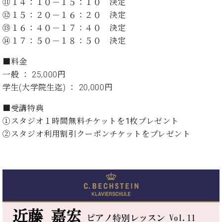
ン
⑪１４：１０－１５：１０ 決定
迎。
サ
⑫１５：２０－１６：２０ 決定
ベ
会
ベヒ
ー
C.
ヒ
⑬１６：４０－１７：４０ 決定
社
シュ
ト
ベ
シ
案
⑭１７：５０－１８：５０ 決定
ヒ
タイ
ュ
内
シ
タ
レ
ン・
■料金
ュ
イ
ッ
一般 ： 25,000円
シュ
タ
お
ン・
ス
学生(大学院生迄) ： 20,000円
イ
ーレ
問
シ
ン
ン
合
ュ
イ
音楽
■受講特典
コ
せ
ー
ベ
教室
①スタジオ１時間無料チケットを
1
枚プレゼント
ン
レ
ン
サ
②スタジオ利用割引クーポンチケットをプレゼント
ト
ー
納
ベ
ト
入
代
ヒ
グ
シ
実
理
ラ
ュ
績
店
ン
タ
ホ
主
ド
イ
ー
催
ピ
ン
ル・
イ
ア