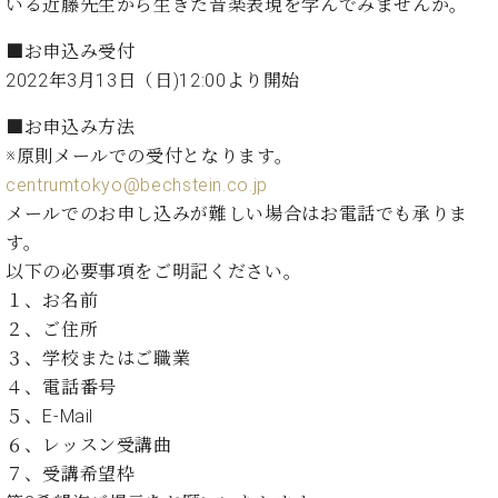
た
いる近藤先生から生きた音楽表現を学んでみませんか。
を
ラ
か
ヒ
ヒ
イ
い！
作
ン
ら
シ
シ
ン・
録
■お申込み受付
る
ド
の
ュ
ュ
サ
音
こ
2022年3月13日（日)12:00より開始
ヒ
お
タ
タ
ロ
し
と
ス
知
イ
イ
ン
た
■お申込み方法
ト
ら
ン
ン
会
い！
※原則メールでの受付となります。
音
リ
せ
レ
の
員
と
centrumtokyo@bechstein.co.jp
色
ー
(入
ジ
秘
い
と
荷
メールでのお申し込みが難しい場合はお電話でも承りま
デ
密
う
ベ
タ
情
ン
す。
音
方
ヒ
ッ
報
ス
楽
は、
以下の必要事項をご明記ください。
シ
チ
等)
ニ
家
お
１、お名前
ュ
ュ
達
近
タ
２、ご住所
ー
ベ
の
プ
く
C.
イ
３、学校またはご職業
ス・
ヒ
声
レ
の
ベ
ン・
イ
４、電話番号
シ
ス
直
ヒ
ジ
ベ
５、E-Mail
ュ
リ
営
シ
ベ
ャ
ン
タ
リ
店
６、レッスン受講曲
ュ
ヒ
パ
ト
イ
ー
舗
７、受講希望枠
タ
シ
ン
ン・
ス
ま