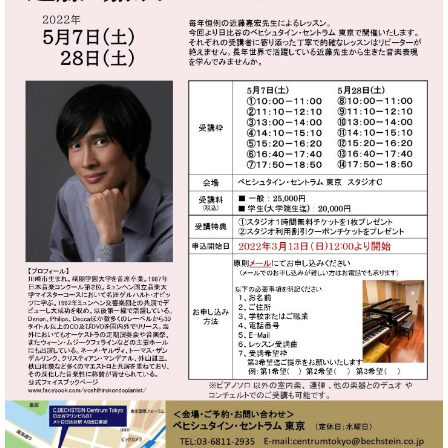
・
ス
ベ
ノ
セ
タ
ン
ン
ジ
ト
ト
C.
オ
ラ
ベ
ム
ヒ
コ
東
シ
納
ン
京
ュ
入
ク
タ
実
ー
イ
績
ル
店
ン
音
長
コ
楽
ご
音
ン
教
挨
楽
サ
室
拶
教
ー
展
室
ト
示
ご
ア
情
愛
ッ
報
用
プ
ホー
者
ラ
ル・
の
イ
スタ
声