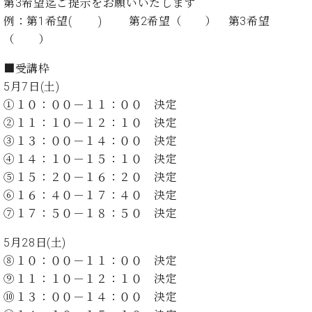
イ
ュ
ブ
第3希望迄ご提示をお願いいたします
ジ
(お
で
ン
タ
ロ
正
例：第1希望( ) 第2希望（ ） 第3希望
ャ
知
コ
イ
グ
オンライン試弾
規
（ ）
パ
ら
ン
ン
デ
ン
せ・
メルマガ登録
サ
の
ィ
■受講枠
の
メ
ー
音
ー
5月7日(土)
取
デ
趣
ト
色
ラ
り
ィ
①１０：００－１１：００ 決定
味
/
ー・
組
ア
②１１：１０－１２：１０ 決定
か
C.
取
ベ
み
情
ら
ベ
③１３：００－１４：００ 決定
扱
ヒ
報)
本
ヒ
店
④１４：１０－１５：１０ 決定
シ
格
シ
ピ
ュ
⑤１５：２０－１６：２０ 決定
的
ュ
ア
キ
タ
⑥１６：４０－１７：４０ 決定
に
タ
ノ
ャ
店
イ
⑦１７：５０－１８：５０ 決定
学
イ
製
ン
舗・
ン
ぶ
ン
造
ペ
サ
を
5月28日(土)
方
レ
番
ー
ロ
弾
⑧１０：００－１１：００ 決定
ま
ジ
号
ン
ン・
く
で
デ
調
⑨１１：１０－１２：１０ 決定
前
大
ン
律
⑩１３：００－１４：００ 決定
に
コ
歓
ス