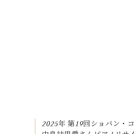
ン
C.ベヒシュタイン コンサート
アクセス
納入実績 
グランドピアノ
セントラム東京のご案内(PDF)
お問い合わせ
ご愛用者の
C.ベヒシュタイン アカデミー
アーティストカスタマーサービス(
W.ホフマン プロフェッショナル
アフターサービス(調律)
W.ホフマン トラディション
調律師紹介
調律料金表
お問い合わせ
W.ホフマン ヴィジョン
尾山調律師のブログ Die Musikgasse（音楽の小道）
C.BECHSTEIN Digital(ベヒシュタイン デジタル)
2025年 第19回ショパン