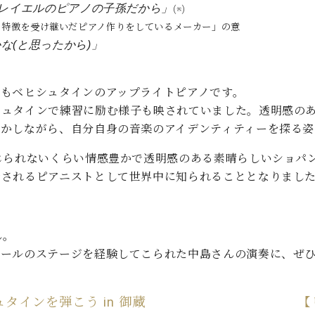
プレイエルのピアノの子孫だから」
(※)
ピアノ作りをしているメーカー」の意
な(と思ったから)」
もベヒシュタインのアップライトピアノです。
シュタインで練習に励む様子も映されていました。透明感の
活かしながら、自分自身の音楽のアイデンティティーを探る姿
じられないくらい情感豊かで透明感のある素晴らしいショパ
待されるピアニストとして世界中に知られることとなりまし
ん。
クールのステージを経験してこられた中島さんの演奏に、ぜ
シュタインを弾こう in 御蔵
【