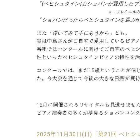
「(ベヒシュタインは)ショパンが愛用した
※「プレイエルの特徴を受け継いだ
「ショパンだったらベヒシュタインを選ぶか
また
とも。
「弾いてみて手にあうから」
実は中島さんがご自宅で愛用しているピアノ
番組ではコンクールに向けてご自宅のベヒ
性といったベヒシュタインピアノの特性を
コンクールでは、まだ15歳ということが信
た。今大会を通じて今後の大きな飛躍が期
12月に開催されるリサイタルも見逃せませ
ピアノ演奏者の多くが夢見るショパンコン
2025年11月30日(日)「第21回 ベヒ