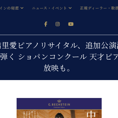
インの秘密
ニュース・イベント
正規ディーラー・取
アノを
器ベヒシュタイン
メルマガ会員登録ご案内
い！ という方は、お近くの直営店舗まで
オンライン試弾
ン レジデンス
ストリー
各店舗からのお知らせ
結里愛ピアノリサイタル、追加公演
(入荷情報等)
シューレ音楽教室
を弾く ショパンコンクール 天才
声
/
C.ベヒシュタイン レジデンス
取り組
プレスリリース
放映も。
(お知らせ・メディア情報)
京
インの音色
キャンペーン
スタッフご挨拶
インを弾く前に
技術者紹介
展示情報【ユーロピアノ特選
コンサート
イン・シューレ
イベント情報
八王子工房ブログ
レッスンイベント
ホール・スタジオ
アクセス
お問い合わせ