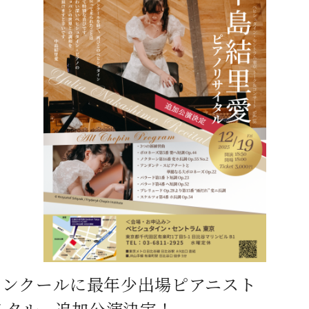
C.ベヒシュタイン コンサート
代理店主催イベント
音楽教室
アップライトピアノ
コンクール
声
音楽教室
調律)
・コンクールに最年少出場ピアニスト