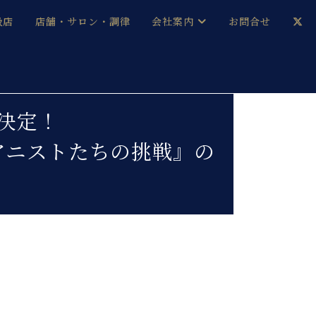
扱店
店舗・サロン・調律
会社案内
お問合せ
企業情報
メルマガ登録
採用情報
決定！
ピアニストたちの挑戦』の
ベヒシュタイン・サロン会員
本社：八王子・技術営業センター
ベヒシュタイン・ジャパンブログ
中古】