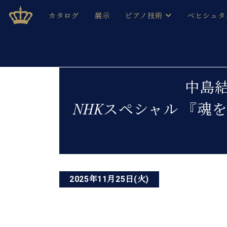
Skip
ベヒシュタインジャパン公式サイト
BECHSTEIN JAPAN Official Site
カタログ
展示
ピアノ技術
ベヒシュタ
to
content
ベヒシュタインのグランドピ
ドイツの名
作ること
ベヒシュタインで、 演奏したい！ 学びたい！ 録音した
投
C.ベヒシュタイン コンサート / C.ベヒシュタイ
ブランドヒ
中島
音色とタッチ
稿
ベヒシュタイン・
趣味から本格的に学ぶ方まで大歓迎。
NHKスペシャル 『魂
音楽家達の
ナ
C.ベヒシュタイン コンサート
ベヒシュタイン・ジャパンの
み
ビ
ベヒシュタイン・セントラム 東
ベヒシュタ
ゲ
ピアノ製造番号
店長ご挨拶
ベヒシュタ
ー
展示情報
2025年11月25日(火)
ホール・スタジオレンタル
ベヒシュタ
シ
ホール・スタジオ空き状況
動画収録サービス
ョ
納入実績 
音楽教室
ピアノのコンシェルジュ