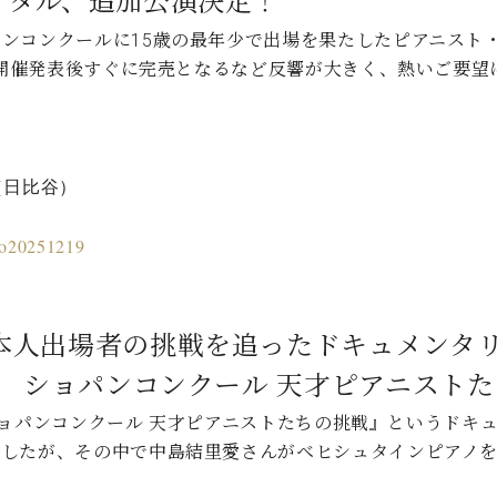
イタル、追加公演決定！
ンコンクールに15歳の最年少で出場を果たしたピアニスト
演は開催発表後すぐに完売となるなど反響が大きく、熱いご要
＞
（日比谷）
kyo20251219
本人出場者の挑戦を追ったドキュメンタ
く ショパンコンクール 天才ピアニストた
く ショパンコンクール 天才ピアニストたちの挑戦』というド
ましたが、その中で中島結里愛さんがベヒシュタインピアノ