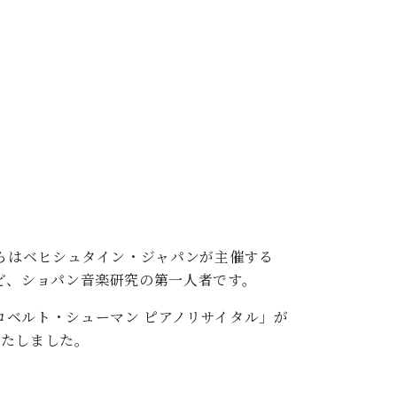
C.ベヒシュタイン レジデンス
アップライトピアノ
からはベヒシュタイン・ジャパンが主催する
ど、ショパン音楽研究の第一人者です。
ロベルト・シューマン ピアノリサイタル」が
いたしました。