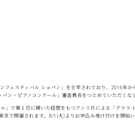
C.ベヒシュタイン コンサート
代理店主催イベント
音楽教室
アップライトピアノ
コンクール
声
音楽教室
調律)
ンフェスティバル ショパン」を主宰されており、2016年
ジャパン・ピアノコンクール」審査員長をつとめていただくな
ル」で第１位に輝いた経歴をもつアンリ氏による「クララ-
東京で開催されます。8/1(火)よりお申込み受け付けを開始