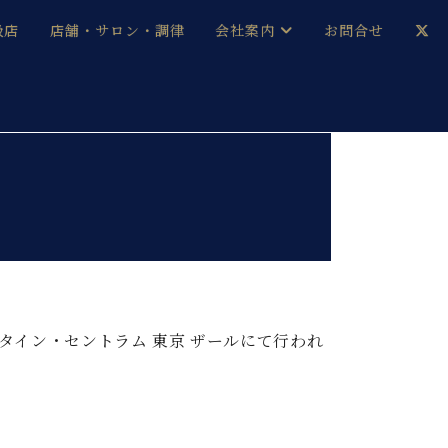
扱店
店舗・サロン・調律
会社案内
お問合せ
企業情報
メルマガ登録
採用情報
ベヒシュタイン・サロン会員
本社：八王子・技術営業センター
ベヒシュタイン・ジャパンブログ
タイン・セントラム 東京 ザールにて行われ
中古】