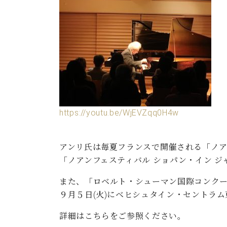
ン
C.ベヒシュタイン コンサート
アクセス
納入実績 
グランドピアノ
セントラム東京のご案内(PDF)
お問い合わせ
ご愛用者の
C.ベヒシュタイン アカデミー
アーティストカスタマーサービス(
W.ホフマン プロフェッショナル
アフターサービス(調律)
W.ホフマン トラディション
調律師紹介
https://youtu.be/WjEVZqq0H4w
調律料金表
お問い合わせ
W.ホフマン ヴィジョン
尾山調律師のブログ Die Musikgasse（音楽の小道）
アンリ氏は毎夏フランスで開催される「ノア
C.BECHSTEIN Digital(ベヒシュタイン デジタル)
「ノアンフェスティバル ショパン・イン 
また、「ロベルト・シューマン国際コンクー
９月５日(火)にベヒシュタイン・セントラム
詳細はこちらをご参照ください。