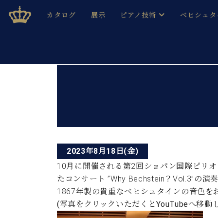
Skip
ベヒシュタインジャパン公式サイト
BECHSTEIN JAPAN Official Site
カタログ
展示
ピアノ技術
ベヒシュタ
to
content
ベヒシュタインのグランドピ
ドイツの名
作ること
ベヒシュタインで、 演奏したい！ 学びたい！ 録音した
投
C.ベヒシュタイン コンサート / C.ベヒシュタイ
ブランドヒ
音色とタッチ
稿
ベヒシュタイン・
趣味から本格的に学ぶ方まで大歓迎。
音楽家達の
ナ
C.ベヒシュタイン コンサート
ベヒシュタイン・ジャパンの
み
ビ
ベヒシュタイン・セントラム 東
ベヒシュタ
ゲ
ピアノ製造番号
2023年8月18日(金)
店長ご挨拶
ベヒシュタ
ー
展示情報
10月に開催される第2回ショパン国際ピリ
ホール・スタジオレンタル
たコンサート ”Why Bechstein？Vol.3
ベヒシュタ
シ
ホール・スタジオ空き状況
1867年製の貴重なベヒシュタインの音色を
動画収録サービス
ョ
(写真をクリックいただくとYouTubeへ移動
納入実績 
音楽教室
ピアノのコンシェルジュ