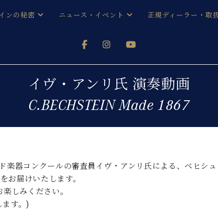
インの秘密
ニュース・イベント
正規ディーラー・取
アノを
器ベヒシュタイン
メルマガ会員登録ご案内
い！ という方は、お近くの直営店舗まで
オンライン試弾
ン レジデンス
ストリー
各店舗からのお知らせ
イヴ・アンリ氏 演奏動画
(入荷情報等)
シューレ音楽教室
C.BECHSTEIN Made 1867
声
/
C.ベヒシュタイン レジデンス
取り組
プレスリリース
(お知らせ・メディア情報)
京
インの音色
キャンペーン
スタッフご挨拶
インを弾く前に
技術者紹介
オド楽器コンクールの審査員イヴ・アンリ氏による、ベヒシュ
展示情報【ユーロピアノ特選
コンサート
”の演奏をお届けいたします。
イン・シューレ
イベント情報
お楽しみください。
八王子工房ブログ
レッスンイベント
します。)
ホール・スタジオ
アクセス
お問い合わせ