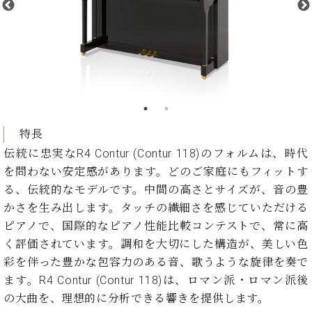
た
を
ラ
か
ヒ
ヒ
イ
い！
作
ン
ら
シ
シ
ン・
録
る
ド
の
ュ
ュ
サ
音
こ
ヒ
お
タ
タ
ロ
し
と
ス
知
イ
イ
ン
た
ト
ら
ン
ン
会
い！
音
リ
せ
レ
の
員
と
色
ー
(入
ジ
秘
い
と
荷
特長
デ
密
う
ベ
タ
情
ン
伝統に忠実なR4 Contur (Contur 118)のフォルムは、時代
音
方
ヒ
ッ
報
ス
楽
は、
を問わない安定感があります。どのご家庭にもフィットす
シ
チ
等)
ニ
家
お
る、伝統的なモデルです。中間の高さとサイズが、音の豊
ュ
ュ
達
近
タ
かさを生み出します。タッチの繊細さを感じていただける
ー
ベ
の
プ
く
C.
イ
ピアノで、国際的なピアノ性能比較コンテストで、常に高
ス・
ヒ
声
レ
の
ベ
ン・
イ
く評価されています。調和を大切にした構造が、美しい色
シ
ス
直
ヒ
ジ
ベ
ュ
リ
営
彩を伴った豊かな包容力のある音、歌うような旋律を奏で
シ
ベ
ャ
ン
タ
リ
店
ます。R4 Contur (Contur 118)は、ロマン派・ロマン派後
ュ
ヒ
パ
ト
イ
ー
舗
タ
シ
ン
の大曲を、理想的に分析できる響きを提供します。
ン・
ス
ま