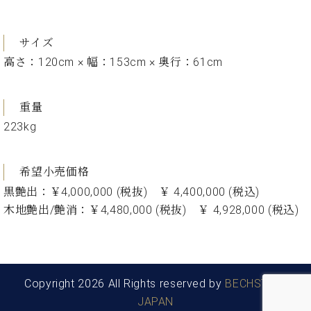
イ
ュ
ブ
ジ
(お
で
ン
タ
ロ
正
ャ
知
コ
イ
グ
オンライン試弾
規
パ
ら
サイズ
ン
ン
デ
ン
せ・
メルマガ登録
サ
の
高さ：120cm × 幅：153cm × 奥行：61cm
ィ
の
メ
ー
音
ー
取
デ
趣
ト
色
ラ
り
ィ
味
重量
/
ー・
組
ア
か
C.
取
223kg
ベ
み
情
ら
ベ
扱
ヒ
報)
本
ヒ
店
シ
格
シ
ピ
希望小売価格
ュ
的
ュ
ア
キ
タ
黒艶出：￥4,000,000 (税抜) ￥ 4,400,000 (税込)
に
タ
ノ
ャ
店
イ
木地艶出/艶消：￥4,480,000 (税抜) ￥ 4,928,000 (税込)
学
イ
製
ン
舗・
ン
ぶ
ン
造
ペ
サ
を
方
レ
番
ー
ロ
弾
ま
ジ
号
ン
ン・
く
で
デ
調
前
Copyright 2026 All Rights reserved by
BECHSTEIN
大
ン
律
に
コ
JAPAN
歓
ス