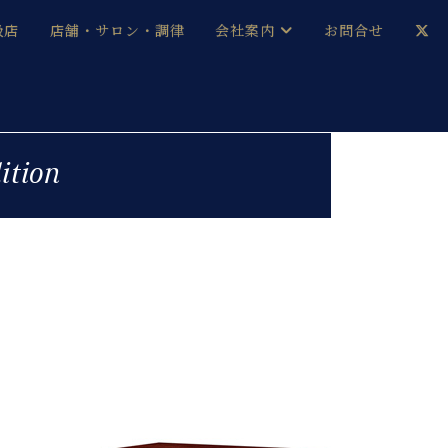
扱店
店舗・サロン・調律
会社案内
お問合せ
企業情報
メルマガ登録
採用情報
tion
ベヒシュタイン・サロン会員
本社：八王子・技術営業センター
ベヒシュタイン・ジャパンブログ
中古】