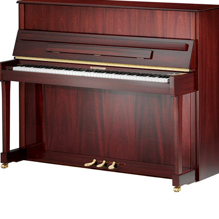
C.ベヒシュタイン コンサート
代理店主催イベント
音楽教室
アップライトピアノ
コンクール
声
音楽教室
調律)