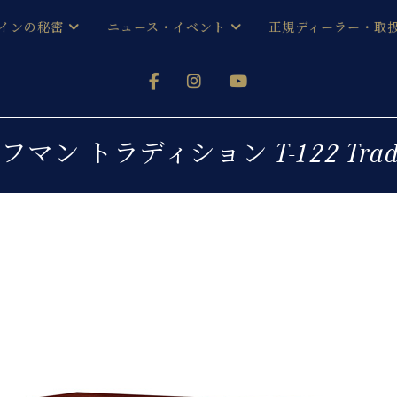
インの秘密
ニュース・イベント
正規ディーラー・取
アノを
器ベヒシュタイン
メルマガ会員登録ご案内
い！ という方は、お近くの直営店舗まで
オンライン試弾
ン レジデンス
ストリー
各店舗からのお知らせ
フマン トラディション T-122 Tradi
(入荷情報等)
シューレ音楽教室
声
/
C.ベヒシュタイン レジデンス
取り組
プレスリリース
(お知らせ・メディア情報)
京
インの音色
キャンペーン
スタッフご挨拶
インを弾く前に
技術者紹介
展示情報【ユーロピアノ特選
コンサート
イン・シューレ
イベント情報
八王子工房ブログ
レッスンイベント
ホール・スタジオ
アクセス
お問い合わせ