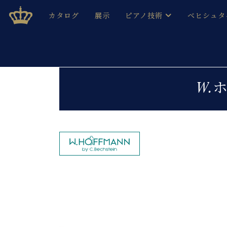
Skip
ベヒシュタインジャパン公式サイト
BECHSTEIN JAPAN Official Site
カタログ
展示
ピアノ技術
ベヒシュタ
to
content
ベヒシュタインのグランドピ
ドイツの名
作ること
ベヒシュタインで、 演奏したい！ 学びたい！ 録音した
C.ベヒシュタイン コンサート / C.ベヒシュタイ
ブランドヒ
W.ホ
音色とタッチ
ベヒシュタイン・
趣味から本格的に学ぶ方まで大歓迎。
音楽家達の
C.ベヒシュタイン コンサート
ベヒシュタイン・ジャパンの
み
ベヒシュタイン・セントラム 東
ベヒシュタ
ピアノ製造番号
店長ご挨拶
ベヒシュタ
展示情報
ホール・スタジオレンタル
ベヒシュタ
ホール・スタジオ空き状況
動画収録サービス
納入実績 
音楽教室
ピアノのコンシェルジュ