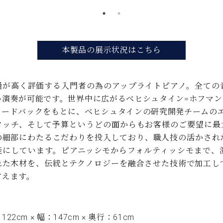
本製品の展示状況はこちら
通が高く評価する入門者の為のアップライトピアノ。全ての
い演奏が可能です。世界中に広がるベヒシュタイン=ホフマ
ィードバックをもとに、ベヒシュタインの研究開発チームのエン
タッチ、そして予算というどの面からもお客様のご要望に最
の細部にわたるこだわりを投入しており、職人技の活かされ
能にしています。ピアニッシモからフォルティッシモまで、
れた木材を、伝統とテクノロジーを融合させた技術で加工し
言えます。
22cm × 幅：147cm × 奥行：61cm