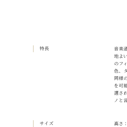
特長
音楽
地よ
のフ
色、
同様
を可
選さ
ノと
サイズ
高さ：1