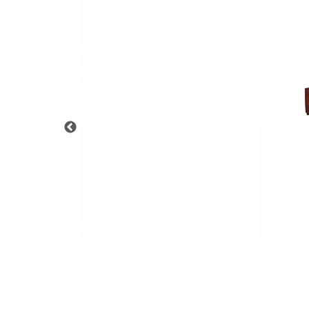
C.ベヒシュタイン コンサート
アクセス
納入実績 
グランドピアノ
セントラム東京のご案内(PDF)
お問い合わせ
ご愛用者の
C.ベヒシュタイン アカデミー
アーティストカスタマーサービス(
W.ホフマン プロフェッショナル
アフターサービス(調律)
W.ホフマン トラディション
調律師紹介
調律料金表
お問い合わせ
W.ホフマン ヴィジョン
尾山調律師のブログ Die Musikgasse（音楽の小道）
C.BECHSTEIN Digital(ベヒシュタイン デジタル)