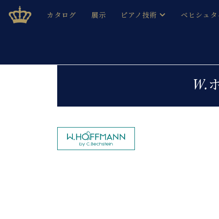
Skip
ベヒシュタインジャパン公式サイト
BECHSTEIN JAPAN Official Site
カタログ
展示
ピアノ技術
ベヒシュタ
to
content
ベヒシュタインのグランドピ
ドイツの名
作ること
ベヒシュタインで、 演奏したい！ 学びたい！ 録音した
C.ベヒシュタイン コンサート / C.ベヒシュタイ
ブランドヒ
W.
音色とタッチ
ベヒシュタイン・
趣味から本格的に学ぶ方まで大歓迎。
音楽家達の
C.ベヒシュタイン コンサート
ベヒシュタイン・ジャパンの
み
ベヒシュタイン・セントラム 東
ベヒシュタ
ピアノ製造番号
店長ご挨拶
ベヒシュタ
展示情報
ホール・スタジオレンタル
ベヒシュタ
ホール・スタジオ空き状況
動画収録サービス
納入実績 
音楽教室
ピアノのコンシェルジュ