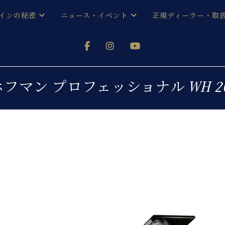
インの秘密
ニュース・イベント
正規ディーラー・取
アノを
器ベヒシュタイン
メルマガ会員登録ご案内
い！ という方は、お近くの直営店舗まで
オンライン試弾
ン レジデンス
ストリー
各店舗からのお知らせ
ホフマン プロフェッショナル WH 20
(入荷情報等)
シューレ音楽教室
声
/
C.ベヒシュタイン レジデンス
取り組
プレスリリース
(お知らせ・メディア情報)
京
インの音色
キャンペーン
スタッフご挨拶
インを弾く前に
技術者紹介
展示情報【ユーロピアノ特選
コンサート
イン・シューレ
イベント情報
八王子工房ブログ
レッスンイベント
ホール・スタジオ
アクセス
お問い合わせ