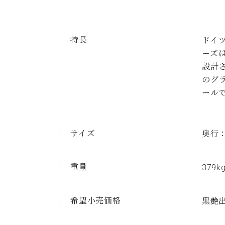
特長
ドイ
ーズ
設計
のグラ
ール
サイズ
奥行：2
重量
379k
希望小売価格
黒艶出 