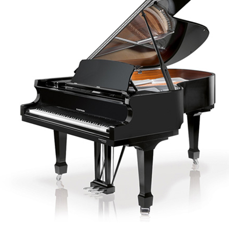
C.ベヒシュタイン コンサート
代理店主催イベント
音楽教室
アップライトピアノ
コンクール
声
音楽教室
調律)