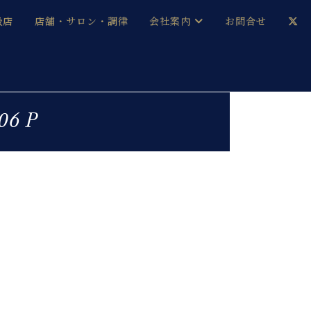
扱店
店舗・サロン・調律
会社案内
お問合せ
企業情報
メルマガ登録
採用情報
6 P
ベヒシュタイン・サロン会員
本社：八王子・技術営業センター
ベヒシュタイン・ジャパンブログ
中古】