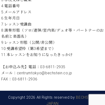
・
ス
ベ
ノ
セ
4.電話番号
タ
ン
ン
5.メールアドレス
ジ
ト
ト
C.
6.生年月日
オ
ラ
ベ
ム
7.レッスン受講曲
ヒ
コ
東
シ
8.演奏形態（ソロ/連弾/室内楽/デュオ等・パートナーのお
納
ン
京
ュ
入
ク
名前と楽器名）
タ
実
ー
9.レッスン形態（公開/非公開）
イ
績
ル
店
10.受講希望枠（第3希望まで）
ン
音
長
11.本レッスンをお知りになったきっかけ
コ
楽
ご
音
ン
教
挨
楽
サ
【お申込み先】電話：03-6811-2935
室
拶
教
ー
展
メール：centrumtokyo@bechstein.co.jp
室
ト
示
FAX：03-6811-2936
ご
ア
情
愛
ッ
報
用
プ
ホー
者
ラ
Copyright 2026 All Rights reserved by
BECHSTEIN
ル・
の
イ
スタ
JAPAN
声