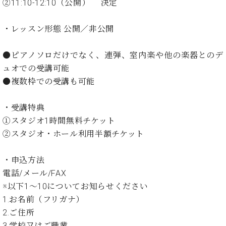
ン
②11:10-12:10（公開） 決定
迎。
サ
ベ
会
ベヒ
ー
C.
ヒ
・レッスン形態 公開／非公開
社
シュ
ト
ベ
シ
案
ヒ
タイ
ュ
内
●ピアノソロだけでなく、連弾、室内楽や他の楽器とのデ
シ
タ
レ
ン・
ュオでの受講可能
ュ
イ
ッ
シュ
タ
●複数枠での受講も可能
お
ン・
ス
イ
ーレ
問
シ
ン
ン
合
ュ
イ
音楽
・受講特典
コ
せ
ー
ベ
①スタジオ1時間無料チケット
教室
ン
レ
ン
②スタジオ・ホール利用半額チケット
サ
ト
ー
納
ベ
ト
・申込方法
入
代
ヒ
グ
電話/メール/FAX
シ
実
理
ラ
※以下1～10についてお知らせください
ュ
績
店
ン
タ
ホ
主
1.お名前（フリガナ）
ド
イ
ー
催
2.ご住所
ピ
ン
ル・
イ
ア
3.学校又はご職業