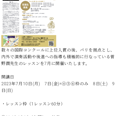
イ
ュ
ブ
ジ
(お
で
ン
タ
ロ
正
ャ
知
コ
イ
グ
オンライン試弾
規
パ
ら
ン
ン
デ
ン
せ・
メルマガ登録
サ
の
ィ
の
メ
ー
音
ー
取
デ
趣
ト
色
ラ
り
ィ
味
/
ー・
組
ア
か
C.
取
ベ
み
情
数々の国際コンクールに上位入賞の後、パリを拠点とし、
ら
ベ
扱
ヒ
報)
内外で演奏活動や後進への指導も積極的に行なっている菅
本
ヒ
店
シ
格
シ
ピ
野潤先生のレッスンを7月に開催いたします。
ュ
的
ュ
ア
キ
タ
に
タ
ノ
ャ
店
イ
開講日
学
イ
製
ン
舗・
ン
2023年7月10日(月) 7日(金)※④⑤⑥枠のみ 8日(土) 9
ぶ
ン
造
ペ
サ
を
日(日)
方
レ
番
ー
ロ
弾
ま
ジ
号
ン
ン・
く
で
デ
調
・レッスン枠（1レッスン60分）
前
大
ン
律
に
コ
歓
ス