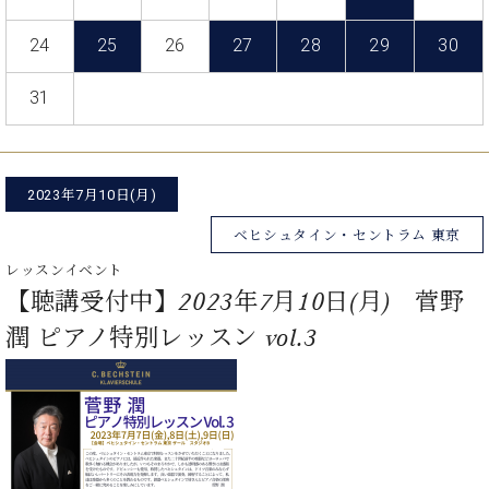
た
を
ラ
か
ヒ
ヒ
イ
い！
作
ン
ら
シ
24
25
26
27
28
29
30
シ
ン・
録
る
ド
の
ュ
ュ
サ
音
こ
ヒ
お
タ
タ
ロ
31
し
と
ス
知
イ
イ
ン
た
ト
ら
ン
ン
会
い！
音
リ
せ
レ
の
員
と
色
ー
(入
ジ
秘
い
2023年7月10日(月)
と
荷
デ
密
う
ベ
タ
情
ン
ベヒシュタイン・セントラム 東京
音
方
ヒ
ッ
報
ス
楽
は、
レッスンイベント
シ
チ
等)
ニ
家
お
【聴講受付中】2023年7月10日(月) 菅野
ュ
ュ
達
近
タ
ー
潤 ピアノ特別レッスン vol.3
ベ
の
プ
く
C.
イ
ス・
ヒ
声
レ
の
ベ
ン・
イ
シ
ス
直
ヒ
ジ
ベ
ュ
リ
営
シ
ベ
ャ
ン
タ
リ
店
ュ
ヒ
パ
ト
イ
ー
舗
タ
シ
ン
ン・
ス
ま