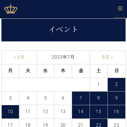
Skip
ベヒシュタインジャパン公式サイト
BECHSTEIN JAPAN Official Site
to
content
カ
イベント
タ
ベ
ベ
ド
メ
企
ロ
C.
ヒ
ヒ
イ
ル
業
グ
ベ
シ
シ
ツ
マ
情
ヒ
ュ
ュ
の
ガ
報
« 6月
2023年7月
8月 »
シ
タ
展
タ
名
会
ュ
イ
示
イ
器
員
採
タ
月
火
水
木
金
土
日
ン
ン
ベ
登
用
イ
で、
の
ヒ
録
情
ン
ピ
演
1
2
グ
シ
ご
報
コ
ア
奏
ラ
ュ
案
ン
ノ
し
ン
タ
内
3
4
5
6
7
8
9
サ
技
ベ
た
ド
イ
ー
術
ヒ
い！
ピ
ン
10
11
12
13
14
15
16
各
ト /
シ
学
ア
店
C.
ュ
び
ノ
ブ
舗
17
18
19
20
21
22
23
ベ
ベ
タ