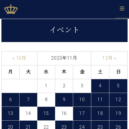
Skip
ベヒシュタインジャパン公式サイト
BECHSTEIN JAPAN Official Site
to
content
カ
イベント
タ
ベ
ベ
ド
メ
企
ロ
C.
ヒ
ヒ
イ
ル
業
グ
ベ
シ
シ
ツ
マ
情
ヒ
ュ
ュ
の
ガ
報
« 10月
2023年11月
12月 »
シ
タ
展
タ
名
会
ュ
イ
示
イ
器
員
採
タ
月
火
水
木
金
土
日
ン
ン
ベ
登
用
イ
で、
の
ヒ
録
情
ン
ピ
演
1
2
3
4
5
グ
シ
ご
報
コ
ア
奏
ラ
ュ
案
ン
ノ
し
ン
タ
内
6
7
8
9
10
11
12
サ
技
ベ
た
ド
イ
ー
術
ヒ
い！
ピ
ン
13
14
15
16
17
18
19
各
ト /
シ
学
ア
店
C.
ュ
び
ノ
ブ
舗
20
21
22
23
24
25
26
ベ
ベ
タ