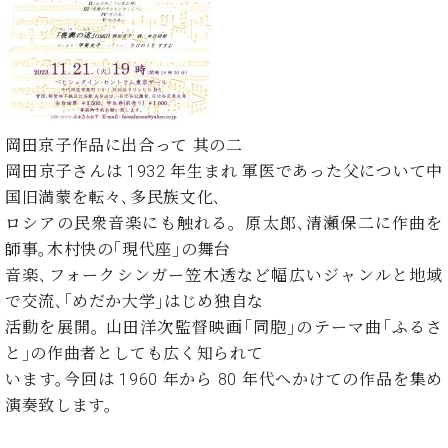
イ
ュ
ブ
ジ
(お
で
ン
タ
ロ
正
ャ
知
コ
イ
グ
オンライン試弾
規
パ
ら
ン
ン
デ
ン
せ・
メルマガ登録
サ
の
ィ
の
メ
ー
音
ー
取
デ
趣
ト
色
ラ
岡田京子作品に出合って 其の二
り
ィ
味
/
ー・
組
ア
岡田京子さんは 1932 年生まれ 軍医であった父について中
か
C.
取
ベ
み
情
国旧満蒙を転々､多民族文化､
ら
ベ
扱
ヒ
報)
本
ヒ
ロシアの民衆音楽にも触れる。原太郎､清瀬保二に作曲を
店
シ
格
シ
ピ
師事｡木村快の｢現代座｣の舞台
ュ
的
ュ
ア
キ
タ
音楽､フォークシンガー笠木透など幅広いジャンルと地域
に
タ
ノ
ャ
店
イ
で交流､｢めだか大学｣はじめ独自な
学
イ
製
ン
舗・
ン
活動を展開｡ 山田洋次監督映画｢同胞｣のテーマ曲｢ふるさ
ぶ
ン
造
ペ
サ
を
方
と｣の作曲者としても広く知られて
レ
番
ー
ロ
弾
ま
ジ
号
ン
ン・
います｡今回は 1960 年から 80 年代へかけての作品を集め
く
で
デ
調
演奏致します。
前
大
ン
律
に
コ
歓
ス