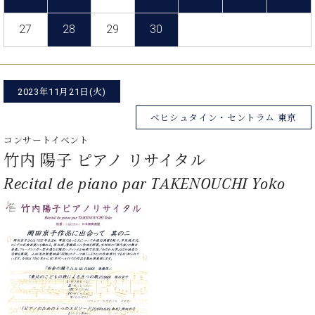
た
を
ラ
か
ヒ
ヒ
イ
い！
作
ン
ら
シ
27
28
29
30
シ
ン・
録
る
ド
の
ュ
ュ
サ
音
こ
ヒ
お
タ
タ
ロ
し
と
ス
知
イ
イ
ン
た
ト
ら
ン
ン
2023年11月21日(火)
会
い！
音
リ
せ
レ
の
員
と
色
ー
(入
ベヒシュタイン・セントラム 東京
ジ
秘
い
と
荷
デ
密
う
コンサートイベント
ベ
タ
情
ン
音
方
竹内 陽子 ピアノ リサイタル
ヒ
ッ
報
ス
楽
は、
シ
チ
等)
Recital de piano par TAKENOUCHI Yoko
ニ
家
お
ュ
ュ
達
近
タ
ー
ベ
の
プ
く
C.
イ
ス・
ヒ
声
レ
の
ベ
ン・
イ
シ
ス
直
ヒ
ジ
ベ
ュ
リ
営
シ
ベ
ャ
ン
タ
リ
店
ュ
ヒ
パ
ト
イ
ー
舗
タ
シ
ン
ン・
ス
ま