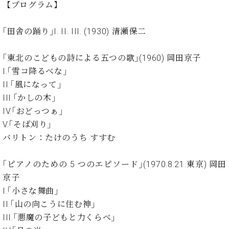
ン
【プログラム】
迎。
サ
ベ
会
ベヒ
ー
C.
ヒ
社
｢田舎の踊り｣I. II. III. (1930) 清瀬保二
シュ
ト
ベ
シ
案
ヒ
タイ
ュ
内
｢東北のこどもの詩による五つの歌｣(1960) 岡田京子
シ
タ
レ
ン・
ュ
I.｢雪コ降るべな｣
イ
ッ
シュ
タ
お
II.｢風になって｣
ン・
ス
イ
ーレ
問
シ
ン
III.｢かしの木｣
ン
合
ュ
イ
音楽
IV.｢おどっつぁ｣
コ
せ
ー
ベ
教室
V.｢そば刈り｣
ン
レ
ン
サ
バリトン：たけのうち すすむ
ト
ー
納
ベ
ト
｢ピアノのための 5 つのエピソード｣(1970.8.21.東京) 岡田
入
代
ヒ
グ
京子
シ
実
理
ラ
ュ
績
店
I.｢小さな舞曲｣
ン
タ
ホ
主
II.｢山の向こうに住む神｣
ド
イ
ー
催
ピ
III.｢悪魔の子どもと力くらべ｣
ン
ル・
イ
ア