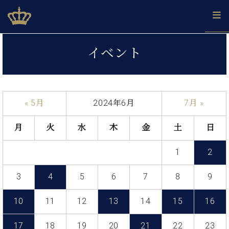
Skip
ベヒシュタインジャパン公式サイト
BECHSTEIN JAPAN Official Site
to
content
カ
イベント
タ
ベ
ベ
ド
メ
企
ロ
C.
ヒ
ヒ
イ
ル
業
グ
ベ
シ
シ
ツ
マ
情
ヒ
ュ
ュ
の
ガ
報
« 5月
2024年6月
7月 »
シ
タ
展
タ
名
会
ュ
イ
示
イ
器
員
採
タ
月
火
水
木
金
土
日
ン
ン
ベ
登
用
イ
で、
の
ヒ
録
情
ン
ピ
演
1
2
グ
シ
ご
報
コ
ア
奏
ラ
ュ
案
ン
ノ
し
ン
タ
内
3
4
5
6
7
8
9
サ
技
ベ
た
ド
イ
ー
術
ヒ
い！
ピ
ン
10
11
12
13
14
15
16
各
ト /
シ
学
ア
店
C.
ュ
び
ノ
ブ
舗
17
18
19
20
21
22
23
ベ
ベ
タ