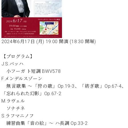
イ
ュ
ブ
ジ
(お
で
ン
タ
ロ
正
ャ
知
コ
イ
グ
オンライン試弾
規
パ
ら
ン
ン
デ
ン
せ・
メルマガ登録
サ
の
ィ
の
メ
ー
音
ー
取
デ
趣
ト
色
ラ
2024年6月17日 (月) 19:00 開演 (18:30 開場)
り
ィ
味
/
ー・
組
ア
か
C.
取
ベ
み
情
【プログラム】
ら
ベ
扱
ヒ
報)
本
ヒ
J.S.バッハ
店
シ
格
シ
ピ
小フーガ ト短調 BWV578
ュ
的
ュ
ア
キ
タ
F.メンデルスゾーン
に
タ
ノ
ャ
店
イ
無言歌集 〜「狩の歌」Op.19-3、「紡ぎ歌」Op.67-4、
学
イ
製
ン
舗・
ン
「忘れられた幻影」Op.67-2
ぶ
ン
造
ペ
サ
を
方
M.ラヴェル
レ
番
ー
ロ
弾
ま
ジ
号
ン
ン・
ソナチネ
く
で
デ
調
S.ラフマニノフ
前
大
ン
律
に
コ
練習曲集「音の絵」〜 ハ長調 Op.33-2
歓
ス