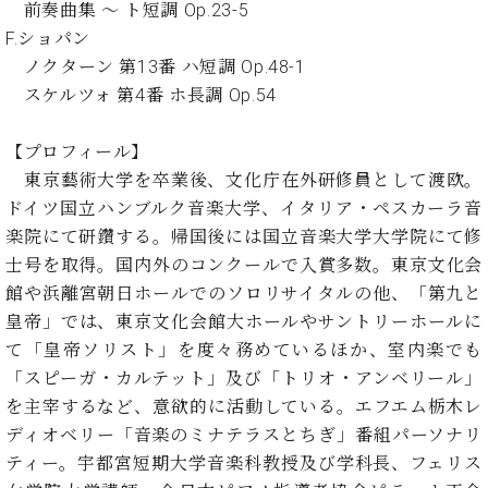
ン
前奏曲集 〜 ト短調 Op.23-5
迎。
サ
ベ
F.ショパン
会
ベヒ
ー
C.
ヒ
社
ノクターン 第13番 ハ短調 Op.48-1
シュ
ト
ベ
シ
案
スケルツォ 第4番 ホ長調 Op.54
ヒ
タイ
ュ
内
シ
タ
レ
ン・
ュ
【プロフィール】
イ
ッ
シュ
タ
お
東京藝術大学を卒業後、文化庁在外研修員として渡欧。
ン・
ス
イ
ーレ
問
シ
ン
ドイツ国立ハンブルク音楽大学、イタリア・ペスカーラ音
ン
合
ュ
イ
音楽
楽院にて研鑽する。帰国後には国立音楽大学大学院にて修
コ
せ
ー
ベ
教室
士号を取得。国内外のコンクールで入賞多数。東京文化会
ン
レ
ン
サ
館や浜離宮朝日ホールでのソロリサイタルの他、「第九と
ト
ー
皇帝」では、東京文化会館大ホールやサントリーホールに
納
ベ
ト
て「皇帝ソリスト」を度々務めているほか、室内楽でも
入
代
ヒ
グ
「スピーガ・カルテット」及び「トリオ・アンベリール」
シ
実
理
ラ
ュ
績
店
を主宰するなど、意欲的に活動している。エフエム栃木レ
ン
タ
ホ
主
ディオベリー「音楽のミナテラスとちぎ」番組パーソナリ
ド
イ
ー
催
ピ
ティー。宇都宮短期大学音楽科教授及び学科長、フェリス
ン
ル・
イ
ア