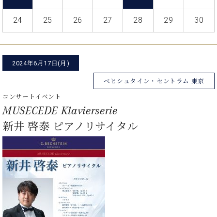
た
を
ラ
か
ヒ
ヒ
イ
い！
作
ン
ら
シ
24
25
26
27
28
29
30
シ
ン・
録
る
ド
の
ュ
ュ
サ
音
こ
ヒ
お
タ
タ
ロ
し
と
ス
知
イ
イ
ン
た
ト
ら
ン
ン
2024年6月17日(月)
会
い！
音
リ
せ
レ
の
員
と
色
ー
(入
ベヒシュタイン・セントラム 東京
ジ
秘
い
と
荷
デ
密
う
コンサートイベント
ベ
タ
情
ン
音
方
MUSECEDE Klavierserie
ヒ
ッ
報
ス
楽
は、
シ
チ
等)
新井 啓泰 ピアノリサイタル
ニ
家
お
ュ
ュ
達
近
タ
ー
ベ
の
プ
く
C.
イ
ス・
ヒ
声
レ
の
ベ
ン・
イ
シ
ス
直
ヒ
ジ
ベ
ュ
リ
営
シ
ベ
ャ
ン
タ
リ
店
ュ
ヒ
パ
ト
イ
ー
舗
タ
シ
ン
ン・
ス
ま