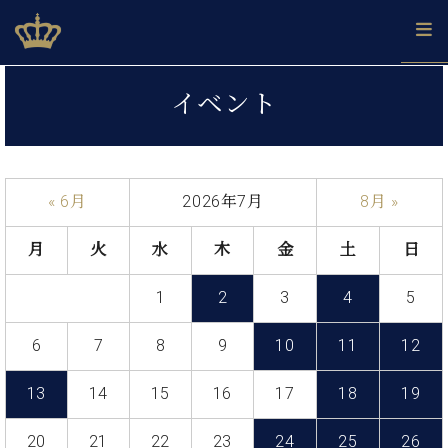
Skip
ベヒシュタインジャパン公式サイト
BECHSTEIN JAPAN Official Site
to
content
カ
イベント
タ
ベ
ベ
ド
メ
企
ロ
C.
ヒ
ヒ
イ
ル
業
グ
ベ
シ
シ
ツ
マ
情
ヒ
ュ
ュ
の
ガ
報
« 6月
2026年7月
8月 »
シ
タ
展
タ
名
会
ュ
イ
示
イ
器
員
採
タ
月
火
水
木
金
土
日
ン
ン
ベ
登
用
イ
で、
の
ヒ
録
情
ン
ピ
演
1
2
3
4
5
グ
シ
ご
報
コ
ア
奏
ラ
ュ
案
ン
ノ
し
ン
タ
内
6
7
8
9
10
11
12
サ
技
ベ
た
ド
イ
ー
術
ヒ
い！
ピ
ン
13
14
15
16
17
18
19
各
ト /
シ
学
ア
店
C.
ュ
び
ノ
ブ
舗
20
21
22
23
24
25
26
ベ
ベ
タ