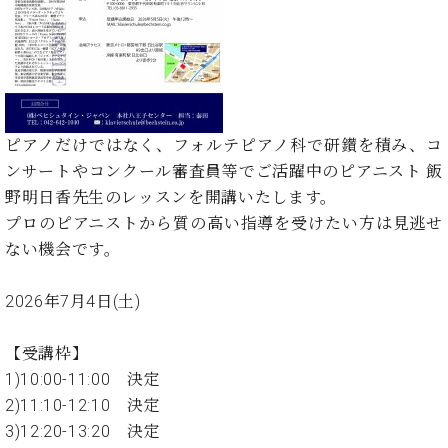
イ
ュ
ブ
ジ
(お
で
ン
タ
ロ
正
ャ
知
コ
イ
グ
オンライン試弾
規
パ
ら
ン
ン
デ
ン
せ・
メルマガ登録
サ
の
ィ
の
メ
ー
音
ー
取
デ
趣
ト
色
ラ
ピアノだけではなく、フォルテピアノ科で研鑚を積み、コ
り
ィ
味
/
ー・
組
ア
ンサートやコンクール審査員等でご活躍中のピアニスト 飯
か
C.
取
ベ
み
情
野明日香先生のレッスンを開講いたします。
ら
ベ
扱
ヒ
報)
本
ヒ
プロのピアニストから質の高い指導を受けたい方は見逃せ
店
シ
格
シ
ピ
ない機会です。
ュ
的
ュ
ア
キ
タ
に
タ
ノ
ャ
店
イ
2026年7月4日(土)
学
イ
製
ン
舗・
ン
ぶ
ン
造
ペ
サ
を
方
【受講枠】
レ
番
ー
ロ
弾
ま
ジ
号
ン
ン・
1)10:00-11:00 決定
く
で
デ
調
2)11:10-12:10 決定
前
大
ン
律
に
コ
3)12:20-13:20 決定
歓
ス