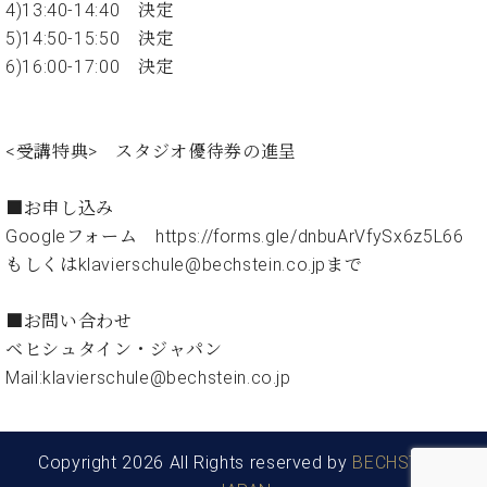
ン
4)13:40-14:40 決定
迎。
サ
ベ
5)14:50-15:50 決定
会
ベヒ
ー
C.
ヒ
社
6)16:00-17:00 決定
シュ
ト
ベ
シ
案
ヒ
タイ
ュ
内
シ
タ
レ
ン・
ュ
<受講特典> スタジオ優待券の進呈
イ
ッ
シュ
タ
お
ン・
ス
イ
ーレ
問
シ
ン
■お申し込み
ン
合
ュ
イ
音楽
Googleフォーム https://forms.gle/dnbuArVfySx6z5L66
コ
せ
ー
ベ
教室
もしくはklavierschule@bechstein.co.jpまで
ン
レ
ン
サ
ト
ー
■お問い合わせ
納
ベ
ト
ベヒシュタイン・ジャパン
入
代
ヒ
グ
Mail:klavierschule@bechstein.co.jp
シ
実
理
ラ
ュ
績
店
ン
タ
ホ
主
ド
イ
ー
催
ピ
Copyright 2026 All Rights reserved by
BECHSTEIN
ン
ル・
イ
ア