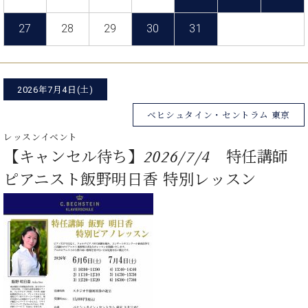
た
を
ラ
か
ヒ
ヒ
イ
い！
作
ン
ら
シ
27
28
29
30
31
シ
ン・
録
る
ド
の
ュ
ュ
サ
音
こ
ヒ
お
タ
タ
ロ
し
と
ス
知
イ
イ
ン
た
ト
ら
ン
ン
2026年7月4日(土)
会
い！
音
リ
せ
レ
の
員
と
色
ー
(入
ベヒシュタイン・セントラム 東京
ジ
秘
い
と
荷
デ
密
う
レッスンイベント
ベ
タ
情
ン
音
方
【キャンセル待ち】2026/7/4 特任講師
ヒ
ッ
報
ス
楽
は、
シ
チ
等)
ピアニスト飯野明日香 特別レッスン
ニ
家
お
ュ
ュ
達
近
タ
ー
ベ
の
プ
く
C.
イ
ス・
ヒ
声
レ
の
ベ
ン・
イ
シ
ス
直
ヒ
ジ
ベ
ュ
リ
営
シ
ベ
ャ
ン
タ
リ
店
ュ
ヒ
パ
ト
イ
ー
舗
タ
シ
ン
ン・
ス
ま