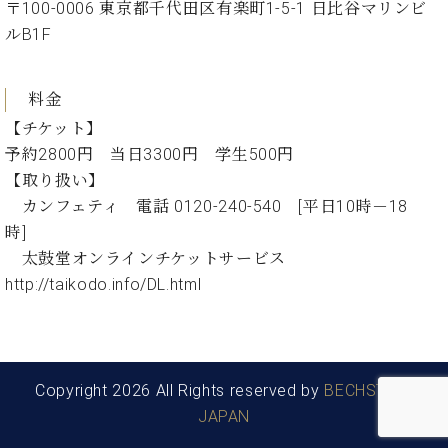
〒100-0006 東京都千代田区有楽町1-5-1 日比谷マリンビ
ク
ルB1F
セ
ス
お
料金
問
い
【チケット】
合
予約2800円 当日3300円 学生500円
わ
【取り扱い】
せ
カンフェティ 電話 0120-240-540 [平日10時－18
時
太鼓堂オンラインチケットサービス
ア
http://taikodo.info/DL.html
ー
テ
ィ
ス
ト
Copyright 2026 All Rights reserved by
BECHSTEIN
カ
ス
JAPAN
タ