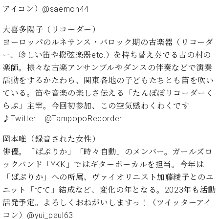
ト
ジオ
アイコン）@saemon44
ピ
レン
ア
タル
大喜多陽子（リコーダー）
ノ
ホー
ヨーロッパのルネサンス・バロック期の古楽器（リコーダ
ル・
ー、珍しい笛や撥弦楽器etc.）を持ち替え奏でる古の村の
C.
スタ
楽師。様々な古楽アンサンブルやダンスの伴奏などで演奏
ベ
ジオ
ヒ
活動をするかたわら、関東各地の子どもたちとも笛を吹い
空き
シ
状況
ている。笛や音楽の楽しさ伝える「たんぽぽリコーダーく
ュ
動
らぶ」主宰。今回初参加、この空気感わくわくです
タ
画
♪Twitter @TampopoRecorder
イ
収
ン
録
岡本唯（録音された女性）
レ
サ
俳優。「ぱぷりか」「時々自動」のメンバー。ガールズロ
ジ
ー
ックバンド「YKK」ではギターボーカルを担当。今年は
デ
ビ
ン
「ぱぷりか」への所属、ヴァイオリニスト加藤綾子とのユ
ス
ス
音
ニット「てて」結成など、変化の年となる。2023年も活動
ア
楽
活発予定。よろしくおねがいしますっ！（ツイッターアイ
ッ
教
コン）
@yui_paul63