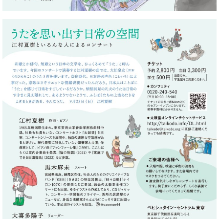
業
マ
セ
ン
ン
ト
タ
ー
ラ
デ
ィ
ス
シ
タ
ョ
ッ
ン
フ
ご
W.
挨
ホ
拶
フ
技
マ
術
ン
者
ヴ
紹
ィ
介
ジ
展示
ョ
情報
ン
【ユ