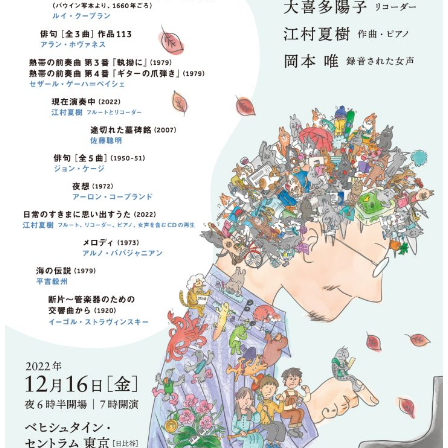
ー
内
(PDF)
W.
お
ホ
問
フ
い
マ
合
ン
わ
プ
せ
ロ
フ
ェ
本
ッ
社
シ
：
ョ
八
ナ
王
ル
子
・
技
W.
術
ホ
営
フ