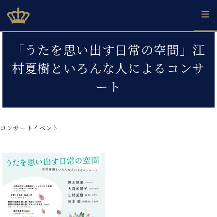
Skip
ベヒシュタインジャパン公式サイト
BECHSTEIN JAPAN Official Site
to
content
カ
「うたを思い出す日常の空間」江
タ
ベ
ベ
ド
メ
企
ロ
村夏樹といろんな人によるコンサ
C.
ヒ
ヒ
イ
ル
業
グ
ベ
シ
シ
ツ
マ
情
ート
ヒ
ュ
ュ
の
ガ
報
シ
タ
展
タ
名
会
ュ
イ
示
イ
器
員
採
タ
ン
ン
ベ
登
用
コンサートイベント
イ
で、
の
ヒ
録
情
ン
ピ
演
グ
シ
ご
報
コ
ア
奏
ラ
ュ
案
ン
ノ
し
ン
タ
内
サ
技
ベ
た
ド
イ
ー
術
ヒ
い！
ピ
ン
各
ト /
シ
学
ア
店
C.
ュ
び
ノ
ブ
舗
ベ
ベ
タ