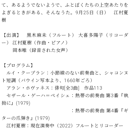
イ
ュ
ブ
ジ
(お
で
て、あるようでないようで、ふとぼくたちの上空あたりを
ン
タ
ロ
正
ャ
知
よぎるときがある、そんなうた。9月25日（日） 江村夏
コ
イ
グ
オンライン試弾
規
パ
ら
ン
ン
樹
デ
ン
せ・
メルマガ登録
サ
の
ィ
の
メ
ー
音
ー
【出演】 黒木麻未（フルート） 大喜多陽子（リコーダ
取
デ
趣
ト
色
ラ
り
ィ
ー） 江村夏樹（作曲・ピアノ）
味
/
ー・
組
ア
岡本唯（録音された女声）
か
C.
取
ベ
み
情
ら
ベ
扱
ヒ
報)
本
ヒ
【プログラム】
店
シ
格
シ
ピ
ルイ・クープラン：小節線のない前奏曲と、シャコンヌ
ュ
的
ュ
ア
キ
タ
ト短調（バウイン写本より、1660年ごろ）
に
タ
ノ
ャ
店
イ
アラン・ホヴァネス：俳句[全3曲] 作品113
学
イ
製
ン
舗・
ン
セザール・ゲーハ＝ペイシェ：熱帯の前奏曲 第3番『執
ぶ
ン
造
ペ
サ
を
方
レ
番
ー
ロ
拗に』(1979)
弾
ま
ジ
号
ン
ン・
：熱帯の前奏曲 第4番『ギ
く
で
デ
調
前
ターの爪弾き』(1979)
大
ン
律
に
コ
江村夏樹：現在演奏中（2022）フルートとリコーダー
歓
ス