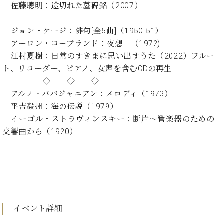
ン
佐藤聰明：途切れた墓碑銘（2007）
迎。
サ
ベ
会
ベヒ
ー
C.
ヒ
社
ジョン・ケージ：俳句[全5曲]（1950-51）
シュ
ト
ベ
シ
案
アーロン・コープランド：夜想 （1972)
ヒ
タイ
ュ
内
シ
江村夏樹：日常のすきまに思い出すうた（2022）フルー
タ
レ
ン・
ュ
ト、リコーダー、ピアノ、女声を含むCDの再生
イ
ッ
シュ
タ
お
ン・
ス
◇ ◇ ◇
イ
ーレ
問
シ
ン
アルノ・ババジャニアン：メロディ（1973）
ン
合
ュ
イ
音楽
平吉毅州：海の伝説（1979）
コ
せ
ー
ベ
教室
イーゴル・ストラヴィンスキー：断片～管楽器のための
ン
レ
ン
サ
交響曲から（1920）
ト
ー
納
ベ
ト
入
代
ヒ
グ
シ
実
理
ラ
ュ
績
店
ン
タ
ホ
主
ド
イ
ー
催
ピ
ン
イベント詳細
ル・
イ
ア