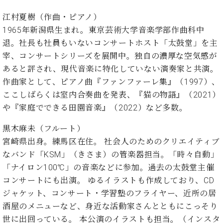
・
ス
ベ
ノ
セ
江村夏樹（作曲・ピアノ）
タ
ン
ン
ジ
ト
1965年新潟県生まれ。東京芸術大学音楽学部作曲科中
ト
C.
オ
ラ
ベ
退。社長も社員もいないコンサートホスト「太鼓堂」を主
ム
ヒ
コ
宰、コンサートシリーズを展開中。独自の濃厚な空気感が
東
シ
納
ン
あると評され、現代音楽に特化していない演奏家と共演。
京
ュ
入
ク
作曲家として、ピアノ曲『ファンファーレ集』（1997）、
タ
実
ー
ここしばらくは室内合奏曲を発表、『猫の物語』（2021）
イ
績
ル
店
ン
や『家庭でできる田園音楽』（2022）など多数。
音
長
コ
楽
ご
音
黒木麻未（フルート）
ン
教
挨
楽
サ
宮崎県出身。練馬区在住。 社会人のためのクリエイティブ
室
拶
教
ー
展
なバンド「KSM」（きさま）の管楽器担当。「時々自動」
室
ト
示
「ナイロン100℃」の音楽などに参加。過去の太鼓堂主催
ご
ア
情
愛
コンサートにも出演。 ゆるイラストも作成しており、CD
ッ
報
用
ジャケット、コンサート・学習塾のフライヤー、近所の居
プ
ホー
者
ラ
酒屋のメニューなど、身近な活動家さんとともにこっそり
ル・
の
イ
スタ
世に出回っている。 本公演のイラストも担当。（インスタ
声