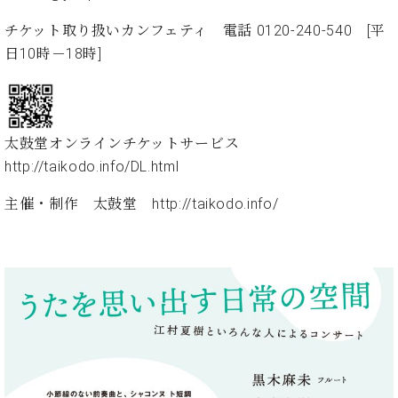
プ
室
ラ
ピ
チケット取り扱いカンフェティ 電話 0120-240-540 [平
イ
ア
日10時－18時]
ト
ノ
ピ
の
ア
コ
ノ
ン
シ
太鼓堂オンラインチケットサービス
ェ
http://taikodo.info/DL.html
C.
ル
ベ
ジ
主催・制作 太鼓堂
http://taikodo.info/
ヒ
ュ
シ
ア
ュ
ク
タ
セ
イ
ス
ン
セン
ア
トラ
カ
ム東
デ
京の
ミ
ご案