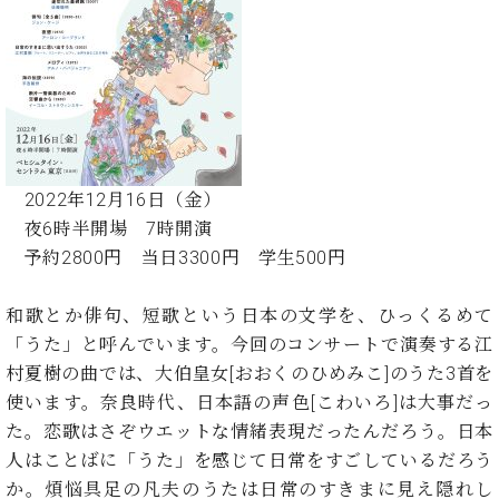
た
を
ラ
か
ヒ
ヒ
イ
い！
作
ン
ら
シ
シ
ン・
録
る
ド
の
ュ
ュ
サ
音
こ
ヒ
お
タ
タ
ロ
し
と
ス
知
イ
イ
ン
た
ト
ら
ン
ン
会
い！
音
リ
せ
レ
の
員
と
色
ー
(入
ジ
秘
い
2022年12月16日（金）
と
荷
デ
密
う
夜6時半開場 7時開演
ベ
タ
情
ン
音
方
ヒ
予約2800円 当日3300円 学生500円
ッ
報
ス
楽
は、
シ
チ
等)
ニ
家
お
ュ
ュ
和歌とか俳句、短歌という日本の文学を、ひっくるめて
達
近
タ
ー
ベ
の
プ
「うた」と呼んでいます。今回のコンサートで演奏する江
く
C.
イ
ス・
ヒ
声
レ
の
村夏樹の曲では、大伯皇女[おおくのひめみこ]のうた3首を
ベ
ン・
イ
シ
ス
直
使います。奈良時代、日本語の声色[こわいろ]は大事だっ
ヒ
ジ
ベ
ュ
リ
営
シ
ベ
ャ
た。恋歌はさぞウエットな情緒表現だったんだろう。日本
ン
タ
リ
店
ュ
ヒ
パ
ト
人はことばに「うた」を感じて日常をすごしているだろう
イ
ー
舗
タ
シ
ン
か。煩悩具足の凡夫のうたは日常のすきまに見え隠れし
ン・
ス
ま