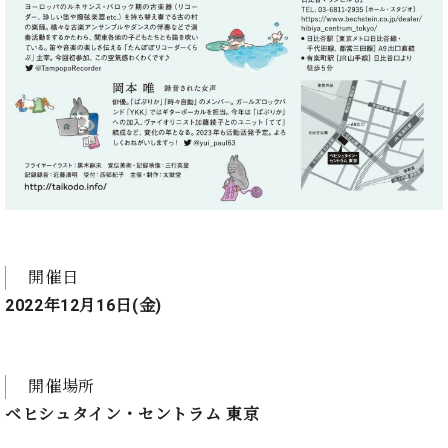
ーロ
ピア
C.BECHSTEIN
ノ特
Digital(ベ
選中
ヒ
古】
シ
イ
ュ
ベ
タ
ン
イ
ト
ン
情
デ
報
ジ
八
タ
開催日
王
ル)
2022年12月16日(金)
子
工
房
ブ
開催場所
ロ
ベヒシュタイン・セントラム 東京
グ
ア