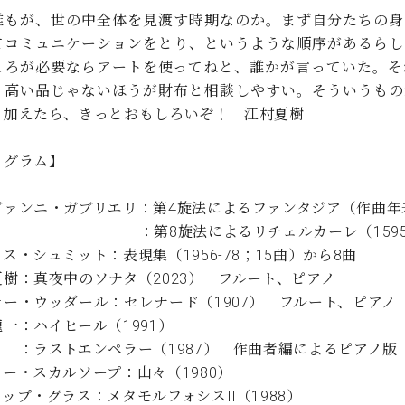
C.ベヒシュタイン コンサート
代理店主催イベント
誰もが、世の中全体を見渡す時期なのか。まず自分たちの身
音楽教室
アップライトピアノ
てコミュニケーションをとり、というような順序があるらし
コンクール
ころが必要ならアートを使ってねと、誰かが言っていた。そ
声
。高い品じゃないほうが財布と相談しやすい。そういうもの
音楽教室
も加えたら、きっとおもしろいぞ！ 江村夏樹
調律)
ログラム】
ヴァンニ・ガブリエリ：第4旋法によるファンタジア（作曲年
第8旋法によるリチェルカーレ（1595
ス・シュミット：表現集（1956-78；15曲）から8曲
夏樹：真夜中のソナタ（2023） フルート、ピアノ
サー・ウッダール：セレナード（1907） フルート、ピアノ
一：ハイヒール（1991）
ストエンペラー（1987） 作曲者編によるピアノ版
ー・スカルソープ：山々（1980）
ップ・グラス：メタモルフォシスII（1988）