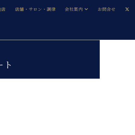
扱店
店舗・サロン・調律
会社案内
お問合せ
企業情報
メルマガ登録
採用情報
ート
ベヒシュタイン・サロン会員
本社：八王子・技術営業センター
ベヒシュタイン・ジャパンブログ
中古】