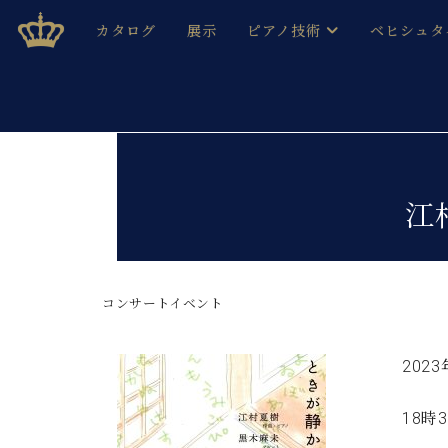
Skip
ベヒシュタインジャパン公式サイト
BECHSTEIN JAPAN Official Site
カタログ
展示
ピアノ技術
ベヒシュタ
to
content
ベヒシュタインのグランドピ
ドイツの名
作ること
ベヒシュタインで、 演奏したい！ 学びたい！ 録音した
C.ベヒシュタイン コンサート / C.ベヒシュタイ
ブランドヒ
音色とタッチ
ベヒシュタイン・
趣味から本格的に学ぶ方まで大歓迎。
江
音楽家達の
C.ベヒシュタイン コンサート
ベヒシュタイン・ジャパンの
み
ベヒシュタイン・セントラム 東
ベヒシュタ
コンサートイベント
ピアノ製造番号
店長ご挨拶
ベヒシュタ
展示情報
ホール・スタジオレンタル
202
ベヒシュタ
ホール・スタジオ空き状況
動画収録サービス
18時
納入実績 
音楽教室
ピアノのコンシェルジュ