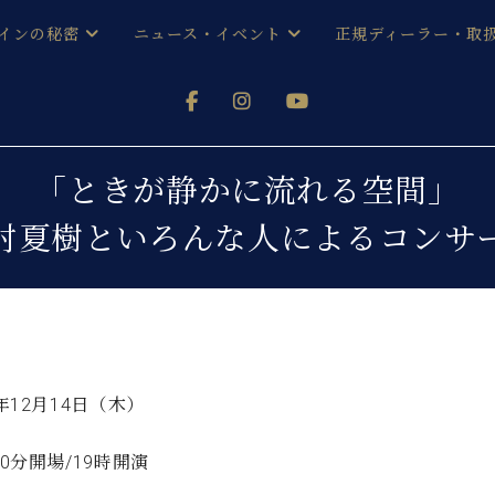
インの秘密
ニュース・イベント
正規ディーラー・取
アノを
器ベヒシュタイン
メルマガ会員登録ご案内
い！ という方は、お近くの直営店舗まで
オンライン試弾
ン レジデンス
ストリー
各店舗からのお知らせ
「ときが静かに流れる空間」
(入荷情報等)
シューレ音楽教室
村夏樹といろんな人によるコンサ
声
/
C.ベヒシュタイン レジデンス
取り組
プレスリリース
(お知らせ・メディア情報)
京
インの音色
キャンペーン
スタッフご挨拶
インを弾く前に
技術者紹介
展示情報【ユーロピアノ特選
コンサート
3年12月14日（木）
イン・シューレ
イベント情報
八王子工房ブログ
レッスンイベント
30分開場/19時開演
ホール・スタジオ
アクセス
お問い合わせ