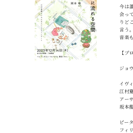
C.ベヒシュタイン コンサート
今は
アクセス
納入実績 
グランドピアノ
セントラム東京のご案内(PDF)
会っ
お問い合わせ
りど
ご愛用者の
C.ベヒシュタイン アカデミー
言う
音楽
アーティストカスタマーサービス(
W.ホフマン プロフェッショナル
【プ
アフターサービス(調律)
W.ホフマン トラディション
調律師紹介
ジョ
調律料金表
お問い合わせ
W.ホフマン ヴィジョン
：
尾山調律師のブログ Die Musikgasse（音楽の小道）
イヴィ
江村
C.BECHSTEIN Digital(ベヒシュタイン デジタル)
アー
坂本龍
：ラ
ピータ
フィリ