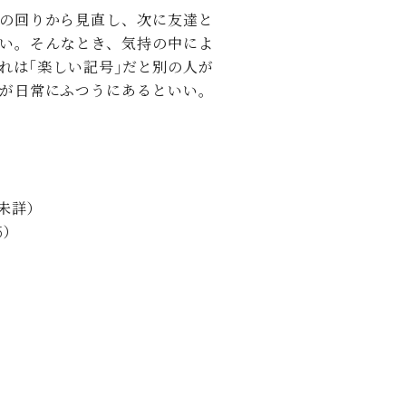
C.ベヒシュタイン レジデンス
の回りから見直し、次に友達と
アップライトピアノ
い。そんなとき、気持の中によ
れは｢楽しい記号｣だと別の人が
が日常にふつうにあるといい。
未詳）
）