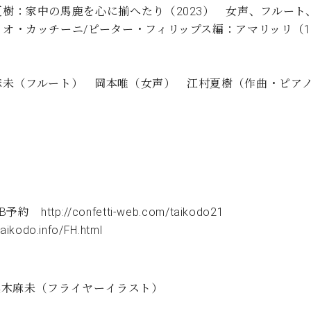
夏樹：家中の馬鹿を心に揃へたり（2023） 女声、フルート
リオ・カッチーニ/ピーター・フィリップス編：アマリッリ（16
麻未（フルート） 岡本唯（女声） 江村夏樹（作曲・ピア
B予約
http://confetti-web.com/taikodo21
/taikodo.info/FH.html
黒木麻未（フライヤーイラスト）