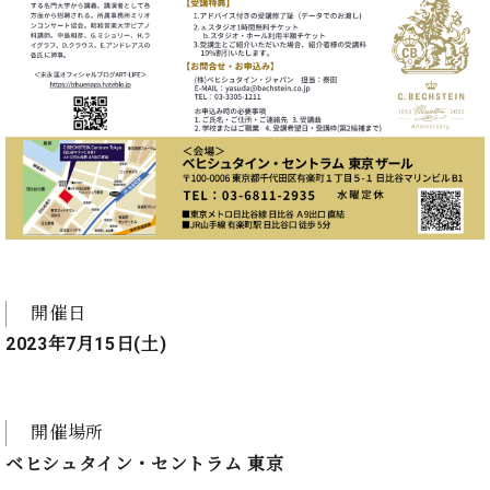
プ
室
ラ
ピ
イ
ア
ト
ノ
ピ
の
ア
コ
ノ
ン
シ
ェ
C.
ル
ベ
ジ
ヒ
ュ
シ
ア
ュ
開催日
ク
タ
セ
2023年7月15日(土)
イ
ス
ン
セン
ア
トラ
カ
開催場所
ム東
デ
ベヒシュタイン・セントラム 東京
京の
ミ
ご案