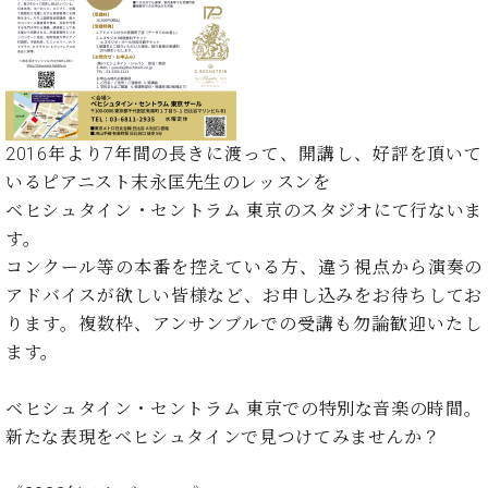
た
を
ラ
か
ヒ
ヒ
イ
い！
作
ン
ら
シ
シ
ン・
録
る
ド
の
ュ
ュ
サ
音
こ
ヒ
お
タ
タ
ロ
し
と
ス
知
イ
イ
ン
た
ト
ら
ン
ン
会
い！
2016年より7年間の⻑きに渡って、開講し、好評を頂いて
音
リ
せ
レ
の
員
と
いるピアニスト末永匡先⽣のレッスンを
色
ー
(入
ジ
秘
い
と
荷
ベヒシュタイン・セントラム 東京のスタジオにて行ないま
デ
密
う
ベ
タ
情
ン
す。
音
方
ヒ
ッ
報
ス
楽
は、
コンクール等の本番を控えている方、違う視点から演奏の
シ
チ
等)
ニ
家
お
アドバイスが欲しい皆様など、お申し込みをお待ちしてお
ュ
ュ
達
近
タ
ります。複数枠、アンサンブルでの受講も勿論歓迎いたし
ー
ベ
の
プ
く
C.
イ
ます。
ス・
ヒ
声
レ
の
ベ
ン・
イ
シ
ス
直
ヒ
ジ
ベ
ュ
リ
ベヒシュタイン・セントラム 東京での特別な音楽の時間。
営
シ
ベ
ャ
ン
タ
リ
店
新たな表現をベヒシュタインで見つけてみませんか？
ュ
ヒ
パ
ト
イ
ー
舗
タ
シ
ン
ン・
ス
ま