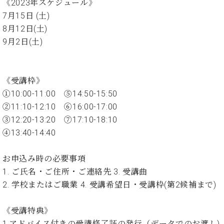
イ
ュ
ブ
《2023年スケジュール》
ジ
(お
で
ン
タ
ロ
正
7月15日 (土)
ャ
知
コ
イ
グ
オンライン試弾
規
8月12日(土)
パ
ら
ン
ン
デ
ン
せ・
9月2日(土)
メルマガ登録
サ
の
ィ
の
メ
ー
音
ー
取
デ
趣
ト
色
ラ
り
ィ
味
/
ー・
《受講枠》
組
ア
か
C.
取
ベ
①10:00-11:00 ⑤14:50-15:50
み
情
ら
ベ
扱
ヒ
報)
②11:10-12:10 ⑥16:00-17:00
本
ヒ
店
シ
③12:20-13:20 ⑦17:10-18:10
格
シ
ピ
ュ
的
④13:40-14:40
ュ
ア
キ
タ
に
タ
ノ
ャ
店
イ
学
イ
製
ン
舗・
お申込み時の必要事項
ン
ぶ
ン
造
ペ
サ
を
1. ご氏名・ご住所・ご連絡先 3. 受講曲
方
レ
番
ー
ロ
弾
2. 学校またはご職業 4. 受講希望日・受講枠(第2候補まで)
ま
ジ
号
ン
ン・
く
で
デ
調
前
大
ン
律
《受講特典》
に
コ
歓
ス
1.アドバイス付きの受講修了証の発行（データでのお渡し)