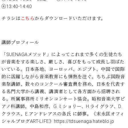
・
ス
ベ
ノ
セ
④13:40-14:40
タ
ン
ン
ジ
ト
ト
C.
チラシは
こちら
からダウンロードいただけます。
オ
ラ
ベ
ム
ヒ
コ
東
シ
納
ン
京
講師プロフィール
ュ
入
ク
タ
実
ー
「SUENAGAメソッド」によってこれまで多くの⽣徒たち
イ
績
ル
店
ン
が⾳楽をする楽しさ、厳しさ、喜びをもって成長し⽻ばた
音
長
コ
楽
ご
いている。⽇本各地、ヨーロッパ、エジプト、中国で国際
音
ン
教
挨
的に活躍しながら音楽教育にも情熱を注ぐ。ちちぶ国際⾳
楽
サ
室
拶
楽祭講師、数々のコンクール審査員を務め、⽇本を代表す
教
ー
展
室
る名⾨⼤学から講義、講演者として各⽅⾯から招聘され
ト
示
ご
る。所属事務所ミリオンコンサート協会。昭和⾳楽⼤学ピ
ア
情
愛
ッ
アノ科講師。中島和彦、G.ミショリー、H.ライグラフ、D.
報
用
プ
ホー
クラウス、E.アンドレアスの各⽒ に師事。《末永匡オフィ
者
ラ
ル・
シャルブログART-LIFE》
https://tdsuenaga.hateblo.jp
の
イ
スタ
声