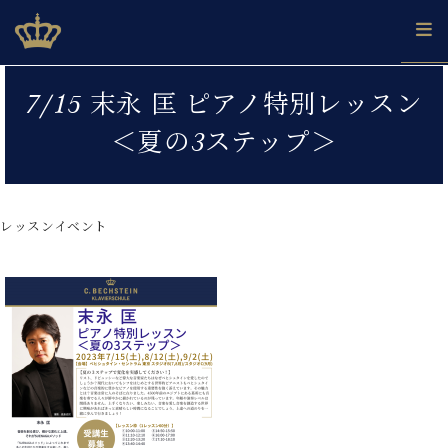
Skip
ベヒシュタインジャパン公式サイト
BECHSTEIN JAPAN Official Site
to
content
カ
7/15 末永 匡 ピアノ特別レッスン
タ
ベ
ベ
ド
メ
企
ロ
＜夏の3ステップ＞
C.
ヒ
ヒ
イ
ル
業
グ
ベ
シ
シ
ツ
マ
情
ヒ
ュ
ュ
の
ガ
報
シ
タ
展
タ
名
会
ュ
レッスンイベント
イ
示
イ
器
員
採
タ
ン
ン
ベ
登
用
イ
で、
の
ヒ
録
情
ン
ピ
演
グ
シ
ご
報
コ
ア
奏
ラ
ュ
案
ン
ノ
し
ン
タ
内
サ
技
ベ
た
ド
イ
ー
術
ヒ
い！
ピ
ン
各
ト /
シ
学
ア
店
C.
ュ
び
ノ
ブ
舗
ベ
ベ
タ