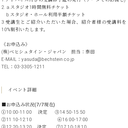
ン
迎。
サ
2. a.スタジオ1時間無料チケット
ベ
会
ベヒ
ー
C.
b.スタジオ・ホール利用半額チケット
ヒ
社
シュ
ト
ベ
3.受講生とご紹介いただいた場合、紹介者様の受講料を
シ
案
ヒ
タイ
ュ
内
10%割引いたします。
シ
タ
レ
ン・
ュ
イ
ッ
シュ
《お申込み》
タ
お
ン・
ス
イ
(株)ベヒシュタイン・ジャパン 担当：泰田
ーレ
問
シ
ン
ン
E-MAIL：yasuda@bechstein.co.jp
合
ュ
イ
音楽
コ
せ
ー
ベ
TEL：03-3305-1211
教室
ン
レ
ン
サ
ト
ー
納
ベ
ト
イベント詳細
入
代
ヒ
グ
シ
実
理
ラ
■お申込み状況(7/7現在)
ュ
績
店
ン
タ
①10:00-11:00 決定 ⑤14:50-15:50
ホ
主
ド
イ
ー
催
②11:10-12:10 ⑥16:00-17:00
ピ
ン
ル・
イ
ア
③12:20-13:20 決定 ⑦17:10-18:10