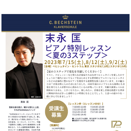
ト
ジオ
ピ
レン
ア
タル
ノ
ホー
ル・
C.
スタ
ベ
ジオ
ヒ
空き
シ
状況
ュ
動
タ
画
イ
収
ン
録
レ
サ
ジ
ー
デ
ビ
ン
ス
ス
音
ア
楽
ッ
教