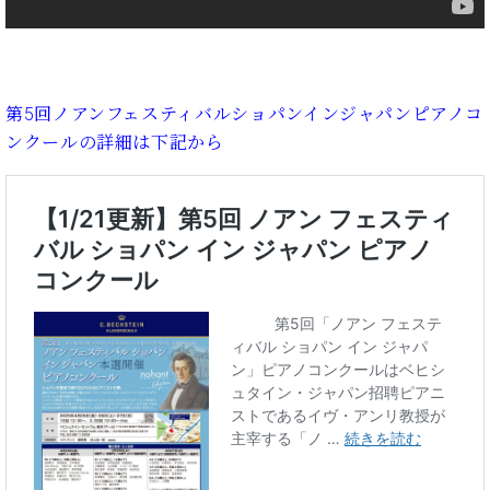
ト
ジオ
ピ
レン
ア
タル
ノ
ホー
ル・
第5回ノアンフェスティバルショパンインジャパンピアノコ
C.
スタ
ンクールの詳細は下記から
ベ
ジオ
ヒ
空き
シ
状況
ュ
動
タ
画
イ
収
ン
録
レ
サ
ジ
ー
デ
ビ
ン
ス
ス
音
ア
楽
ッ
教