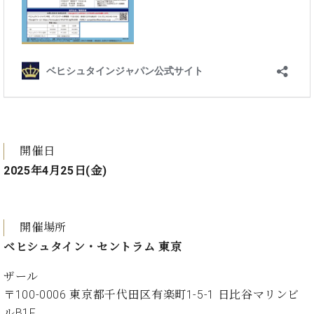
プ
室
ラ
ピ
イ
ア
ト
ノ
ピ
の
ア
コ
ノ
ン
シ
ェ
C.
ル
ベ
開催日
ジ
ヒ
2025年4月25日(金)
ュ
シ
ア
ュ
ク
タ
セ
イ
開催場所
ス
ン
ベヒシュタイン・セントラム 東京
セン
ア
トラ
カ
ザール
ム東
デ
〒100-0006 東京都千代田区有楽町1-5-1 日比谷マリンビ
京の
ミ
ご案
ルB1F