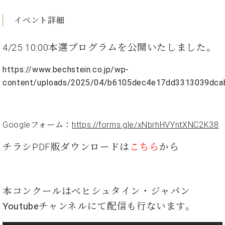
ン
迎。
サ
ベ
会
ベヒ
イベント詳細
ー
C.
ヒ
社
シュ
ト
ベ
シ
案
ヒ
4/25 10:00本選プログラムを公開いたしました。
タイ
ュ
内
シ
タ
レ
ン・
ュ
https://www.bechstein.co.jp/wp-
イ
ッ
シュ
タ
content/uploads/2025/04/b6105dec4e17dd3313039dca
お
ン・
ス
イ
ーレ
問
シ
ン
ン
合
ュ
イ
音楽
コ
せ
ー
ベ
教室
ン
Googleフォーム：
https://forms.gle/xNbrhHVYntXNC2K38
レ
ン
サ
ト
ー
チラシPDF版ダウンロードは
こちら
から
納
ベ
ト
入
代
ヒ
グ
シ
実
理
ラ
ュ
績
店
ン
本コンクールはベヒシュタイン・ジャパン
タ
ホ
主
ド
Youtubeチャンネルにて配信も行ないます。
イ
ー
催
ピ
ン
ル・
イ
ア