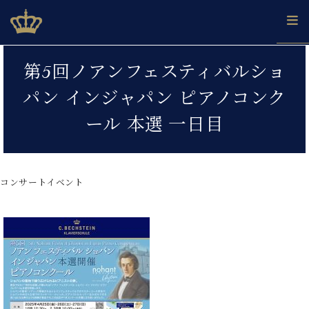
Skip
ベヒシュタインジャパン公式サイト
BECHSTEIN JAPAN Official Site
to
content
カ
第5回ノアンフェスティバルショ
タ
ベ
ベ
ド
メ
企
ロ
パン インジャパン ピアノコンク
C.
ヒ
ヒ
イ
ル
業
グ
ベ
シ
シ
ツ
マ
情
ール 本選 一日目
ヒ
ュ
ュ
の
ガ
報
シ
タ
展
タ
名
会
ュ
イ
示
イ
器
員
採
タ
ン
ン
ベ
登
用
コンサートイベント
イ
で、
の
ヒ
録
情
ン
ピ
演
グ
シ
ご
報
コ
ア
奏
ラ
ュ
案
ン
ノ
し
ン
タ
内
サ
技
ベ
た
ド
イ
ー
術
ヒ
い！
ピ
ン
各
ト /
シ
学
ア
店
C.
ュ
び
ノ
ブ
舗
ベ
ベ
タ