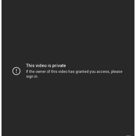
・
ス
ベ
ノ
セ
タ
ン
ン
ジ
ト
ト
C.
オ
ラ
ベ
ム
ヒ
コ
東
シ
納
ン
京
ュ
入
ク
タ
実
ー
イ
績
ル
店
ン
音
長
コ
楽
ご
音
ン
教
挨
楽
サ
室
拶
教
ー
展
室
ト
示
ご
ア
情
愛
ッ
報
用
プ
ホー
者
ラ
ル・
の
イ
スタ
声