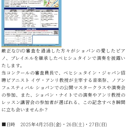
た
を
ラ
か
ヒ
ヒ
イ
い！
作
ン
ら
シ
シ
ン・
録
る
ド
の
ュ
ュ
サ
音
こ
ヒ
お
タ
タ
ロ
し
と
ス
知
イ
イ
ン
た
ト
ら
ン
ン
会
い！
音
リ
せ
レ
の
員
と
色
ー
(入
ジ
秘
い
厳正なDVD審査を通過した方々がショパンの愛したピア
と
荷
デ
密
う
ノ、プレイエルを継承したベヒシュタインで演奏を披露い
ベ
タ
情
ン
音
方
ヒ
たします。
ッ
報
ス
楽
は、
シ
チ
等)
当コンクールの審査員長で、ベヒシュタイン・ジャパン招
ニ
家
お
ュ
ュ
聘ピアニスト イヴ・アンリ教授が主宰する音楽祭、ノアン
達
近
タ
ー
ベ
の
プ
フェスティバル ショパンでの公開マスタークラスや演奏会
く
C.
イ
ス・
ヒ
声
レ
の
の参加、また、ショパン・ナイトでの演奏やアンリ教授の
ベ
ン・
イ
シ
ス
直
レッスン講習会の参加者が選ばれる、この記念すべき瞬間
ヒ
ジ
ベ
ュ
リ
営
シ
ベ
ャ
に立ち会いませんか？
ン
タ
リ
店
ュ
ヒ
パ
ト
イ
ー
舗
タ
シ
ン
■日時 2025年4月25日(金)・26日(土)・27日(日)
ン・
ス
ま