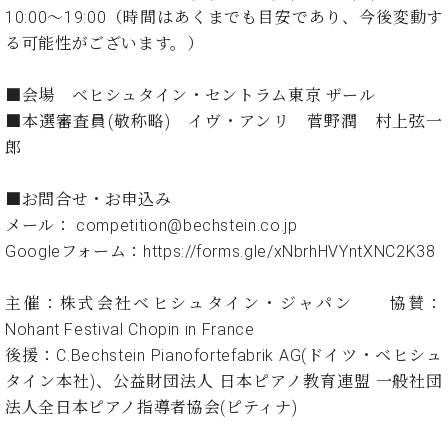
イ
ュ
ブ
ジ
(お
で
10:00～19:00（時間はあくまでも目安であり、今後変動す
ン
タ
ロ
正
ャ
知
る可能性がございます。）
コ
イ
グ
オンライン試弾
規
パ
ら
ン
ン
デ
ン
せ・
メルマガ登録
サ
の
ィ
■会場 ベヒシュタイン・セントラム東京 ザール
の
メ
ー
音
ー
■本選審査員(敬称略) イヴ・アンリ 菅野潤 村上弦一
取
デ
趣
ト
色
ラ
り
ィ
郎
味
/
ー・
組
ア
か
C.
取
ベ
み
情
ら
■お問合せ・お申込み
ベ
扱
ヒ
報)
本
ヒ
メール： competition@bechstein.co.jp
店
シ
格
シ
ピ
Googleフォーム：https://forms.gle/xNbrhHVYntXNC2K38
ュ
的
ュ
ア
キ
タ
に
タ
ノ
ャ
店
イ
主催：株式会社ベヒシュタイン・ジャパン 協賛：
学
イ
製
ン
舗・
ン
Nohant Festival Chopin in France
ぶ
ン
造
ペ
サ
を
方
レ
番
ー
ロ
後援：C.Bechstein Pianofortefabrik AG(ドイツ・ベヒシュ
弾
ま
ジ
号
ン
ン・
タイン本社)、公益財団法人 日本ピアノ教育連盟 一般社団
く
で
デ
調
前
法人全日本ピアノ指導者協会(ピティナ)
大
ン
律
に
コ
歓
ス