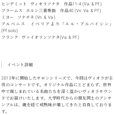
イ
ュ
ブ
ジ
(お
ヒンデミット : ヴィオラソナタ 作品11-4 (Va. & Pf.)
で
ン
タ
ロ
正
ャ
知
ブラームス : ホルン三重奏曲 作品40 (Vn. Va. & Pf.)
コ
イ
グ
オンライン試弾
規
パ
ら
ミヨー : ソナチネ (Vn. & Va.)
ン
ン
デ
ン
せ・
メルマガ登録
サ
の
アルベニス : イベリアより「エル・アルバイシン」
ィ
の
メ
ー
音
ー
(Pf.solo)
取
デ
趣
ト
色
ラ
フランク : ヴァイオリンソナタ(Va. & Pf.)
り
ィ
味
/
ー・
組
ア
か
C.
取
ベ
み
情
ら
ベ
扱
ヒ
報)
本
ヒ
店
シ
格
シ
ピ
イベント詳細
ュ
的
ュ
ア
キ
タ
に
タ
ノ
ャ
店
イ
2013年に開始したサロンシリーズで、今回はヴィオラが主
学
イ
製
ン
舗・
ン
役のコンサートです。オリジナル作品にとどまらず、世界
ぶ
ン
造
ペ
サ
を
方
レ
番
ー
ロ
中で親しまれている名曲たちを深く温かいヴィオラサウン
弾
ま
ジ
号
ン
ン・
ドでお届けいたします。大学時代からの朋友同士のアンサ
く
で
デ
調
前
ンブルは、歳を経て成熟味が増してきたと自負しておりま
大
ン
律
に
コ
す。
歓
ス