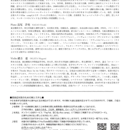
ト
ジオ
ピ
レン
ア
タル
ノ
ホー
ル・
C.
スタ
ベ
ジオ
ヒ
空き
シ
状況
ュ
動
タ
画
イ
収
ン
録
レ
サ
ジ
ー
デ
ビ
ン
ス
ス
音
ア
楽
ッ
教