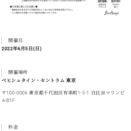
プ
室
ラ
ピ
イ
ア
ト
ノ
ピ
の
ア
コ
ノ
ン
開催日
シ
2022年6月5日(日)
ェ
C.
ル
ベ
ジ
ヒ
開催場所
ュ
シ
ア
ュ
ベヒシュタイン・セントラム 東京
ク
タ
セ
〒100-0006 東京都千代田区有楽町1-5-1 日比谷マリンビ
イ
ス
ン
ルB1F
セン
ア
トラ
カ
ム東
デ
京の
ミ
料金
ご案