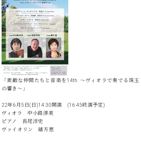
た
を
ラ
か
ヒ
ヒ
イ
い！
作
ン
ら
シ
シ
ン・
録
る
ド
の
ュ
ュ
サ
音
こ
ヒ
お
タ
タ
ロ
し
と
ス
知
イ
イ
ン
た
ト
ら
ン
ン
会
い！
音
リ
せ
レ
の
員
と
色
ー
(入
ジ
秘
い
と
荷
デ
密
う
ベ
タ
情
ン
音
方
ヒ
ッ
報
ス
楽
は、
シ
「素敵な仲間たちと音楽を14th. 〜ヴィオラで奏でる珠玉
チ
等)
ニ
家
お
ュ
ュ
の響き〜」
達
近
タ
ー
ベ
の
プ
く
C.
イ
ス・
ヒ
声
レ
の
22年6月5日(日)14:30開演 (16:45終演予定)
ベ
ン・
イ
シ
ス
直
ヴィオラ 中小路淳美
ヒ
ジ
ベ
ュ
リ
営
シ
ベ
ャ
ピアノ 長尾洋史
ン
タ
リ
店
ュ
ヒ
パ
ヴァイオリン 緒方恵
ト
イ
ー
舗
タ
シ
ン
ン・
ス
ま