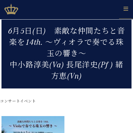
Skip
ベヒシュタインジャパン公式サイト
BECHSTEIN JAPAN Official Site
to
content
カ
6月5日(日) 素敵な仲間たちと音
タ
ベ
ベ
ド
メ
企
ロ
楽を14th. 〜ヴィオラで奏でる珠
C.
ヒ
ヒ
イ
ル
業
グ
ベ
シ
シ
ツ
マ
情
玉の響き〜
ヒ
ュ
ュ
の
ガ
報
シ
タ
展
タ
名
会
中小路淳美(Va) 長尾洋史(Pf ) 緒
ュ
イ
示
イ
器
員
採
タ
方恵(Vn)
ン
ン
ベ
登
用
イ
で、
の
ヒ
録
情
ン
ピ
演
グ
シ
ご
報
コ
ア
奏
ラ
ュ
案
ン
ノ
し
コンサートイベント
ン
タ
内
サ
技
ベ
た
ド
イ
ー
術
ヒ
い！
ピ
ン
各
ト /
シ
学
ア
店
C.
ュ
び
ノ
ブ
舗
ベ
ベ
タ