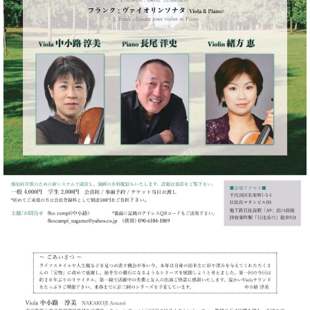
・
ス
ベ
ノ
セ
タ
ン
ン
ジ
ト
ト
C.
オ
ラ
ベ
ム
ヒ
コ
東
シ
納
ン
京
ュ
入
ク
タ
実
ー
イ
績
ル
店
ン
音
長
コ
楽
ご
音
ン
教
挨
楽
サ
室
拶
教
ー
展
室
ト
示
ご
ア
情
愛
ッ
報
用
プ
ホー
者
ラ
ル・
の
イ
スタ
声