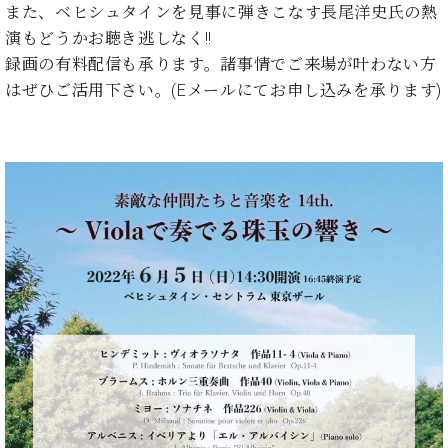
ン
また、ベヒシュタインを見事に弾きこなす長尾洋史氏の熱
迎。
サ
ベ
会
ベヒ
演もどうかお聴き逃しなく!!
ー
C.
ヒ
社
録画の有料配信も承ります。諸事情でご来場が叶わない方
シュ
ト
ベ
シ
案
はぜひご活用下さい。(Eメールにてお申し込みを承ります)
ヒ
タイ
ュ
内
シ
タ
レ
ン・
ュ
イ
ッ
シュ
タ
お
ン・
ス
イ
ーレ
問
シ
ン
ン
合
ュ
イ
音楽
コ
せ
ー
ベ
教室
ン
レ
ン
サ
ト
ー
納
ベ
ト
入
代
ヒ
グ
シ
実
理
ラ
ュ
績
店
ン
タ
ホ
主
ド
イ
ー
催
ピ
ン
ル・
イ
ア