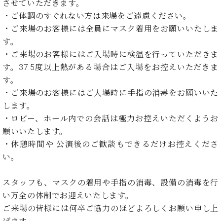
ン
させていただきます。
迎。
サ
・ご体調のすぐれない方は来場をご遠慮ください。
ベ
会
ベヒ
ー
C.
ヒ
社
・ご来場のお客様には全員にマスク着用をお願いいたしま
シュ
ト
ベ
シ
案
す。
ヒ
タイ
ュ
内
・ご来場のお客様にはご入場時に検温を行っていただきま
シ
タ
レ
ン・
ュ
す。37.5度以上熱がある場合はご入場をお控えいただきま
イ
ッ
シュ
タ
す。
お
ン・
ス
イ
ーレ
問
シ
ン
・ご来場のお客様にはご入場時に手指の消毒をお願いいた
ン
合
ュ
イ
音楽
します。
コ
せ
ー
ベ
教室
・ロビー、ホール内での会話は極力お控えいただくようお
ン
レ
ン
願いいたします。
サ
ト
ー
・休憩時間や 公演後のご歓談もできるだけお控えくださ
納
ベ
ト
い。
入
代
ヒ
グ
シ
実
理
ラ
ュ
スタッフも、マスクの着用や手指の消毒、設備の消毒を行
績
店
ン
タ
ホ
主
い万全の体制でお迎えいたします。
ド
イ
ー
催
ピ
ご来場の皆様には何卒ご協力のほどよろしくお願い申し上
ン
ル・
イ
ア