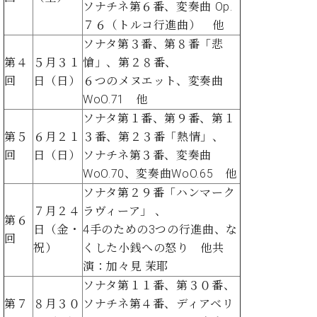
ソナチネ第６番、変奏曲 Op.
ト
ジオ
ピ
７６（トルコ行進曲） 他
レン
ア
タル
ソナタ第３番、第８番「悲
ノ
ホー
第４
５月３１
愴」、第２８番、
ル・
回
日（日）
６つのメヌエット、変奏曲
C.
スタ
WoO.71 他
ベ
ジオ
ヒ
ソナタ第１番、第９番、第１
空き
シ
状況
第５
６月２１
３番、第２３番「熱情」、
ュ
動
回
日（日）
ソナチネ第３番、変奏曲
タ
画
WoO.70、変奏曲WoO.65 他
イ
収
ソナタ第２９番「ハンマーク
ン
録
レ
７月２４
ラヴィーア」 、
サ
第６
ジ
ー
日（金・
4手のための3つの行進曲、な
回
デ
ビ
祝）
くした小銭への怒り 他共
ン
ス
演：加々見 茉耶
ス
音
ソナタ第１１番、第３０番、
ア
楽
ッ
第７
８月３０
ソナチネ第４番、ディアベリ
教