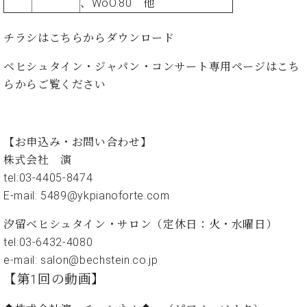
ー
、WoO.80 他
内
(PDF)
チラシは
こちらからダウンロード
W.
お
ホ
問
ベヒシュタイン・ジャパン・コンサート専用ページは
こち
フ
い
らから
ご覧ください
マ
合
ン
わ
プ
せ
ロ
【お申込み・お問い合わせ】
フ
株式会社 演
ェ
本
ッ
tel:03-4405-8474
社
シ
E-mail: 5489@ykpianoforte.com
：
ョ
八
ナ
汐留ベヒシュタイン・サロン
（定休日：火・水曜日）
王
ル
子
tel:03-6432-4080
・
e-mail: salon@bechstein.co.jp
技
W.
【第1回の動画】
術
ホ
営
フ