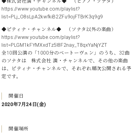
業
◆株式会社演・チャンネル◆ （ピアノ・ソナタ）
マ
セ
https://www.youtube.com/playlist?
ン
ン
list=PLj_O8sLpA2kwfkiB2ZFu9ojFTBrK3q9g9
ト
タ
ー
ラ
◆ピティナ・チャンネル◆ （ソナタ以外の楽曲）
デ
https://www.youtube.com/playlist?
ィ
ス
list=PLGM1kFYMXxdTz5l8F2nay_T8qxYaNjYZT
シ
タ
ョ
全10回公演の「1000分のベートーヴェン」のうち、32曲
ッ
ン
のソナタは 株式会社 演・チャンネルで、その他の楽曲
フ
ご
は、ピティナ・チャンネルで、それぞれ順次公開される予
W.
挨
定です。
ホ
拶
フ
技
マ
術
開催日
ン
者
2020年7月24日(金)
ヴ
紹
ィ
介
ジ
展示
ョ
情報
開催場所
ン
【ユ