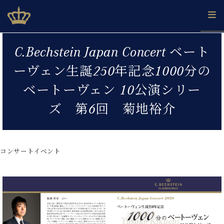
Skip
ベヒシュタインジャパン公式サイト
BECHSTEIN JAPAN Official Site
to
content
カ
C.Bechstein Japan Concert ベート
タ
ベ
ベ
ド
メ
企
ロ
ーヴェン生誕250年記念1000分の
C.
ヒ
ヒ
イ
ル
業
グ
ベ
シ
シ
ツ
マ
情
ベートーヴェン 10公演シリー
ヒ
ュ
ュ
の
ガ
報
シ
タ
展
タ
名
会
ズ 第6回 菊地裕介
ュ
イ
示
イ
器
員
採
タ
ン
ン
ベ
登
用
イ
で、
の
ヒ
録
情
ン
ピ
演
グ
シ
ご
コンサートイベント
報
コ
ア
奏
ラ
ュ
案
ン
ノ
し
ン
タ
内
サ
技
ベ
た
ド
イ
ー
術
ヒ
い！
ピ
ン
各
ト /
シ
学
ア
店
C.
ュ
び
ノ
ブ
舗
ベ
ベ
タ