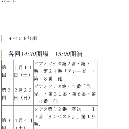
げます。
・
ス
ベ
ノ
セ
タ
ン
ン
ジ
ト
ト
C.
オ
ラ
ベ
ム
ヒ
コ
東
シ
納
ン
イベント詳細
京
ュ
入
ク
タ
実
ー
各回14:30開場 15:00開演
イ
績
ル
店
ン
音
長
ピアノソナタ第２番・第７
第１
１月１１
コ
楽
ご
番・第２４番「テレーゼ」・
音
ン
回
日（土）
教
挨
楽
第１８番 他
サ
室
拶
教
ピアノソナタ第１４番「月
ー
展
第２
２月２３
室
ト
光」・第３１番・第６番・第
示
ご
回
日（日）
ア
１０番 他
情
愛
ッ
報
ソナタ第１２番「葬送」、１
用
プ
ホー
者
７番「テンペスト」、第１９
ラ
第３
４月４日
ル・
の
番、
イ
スタ
回
（土）
声