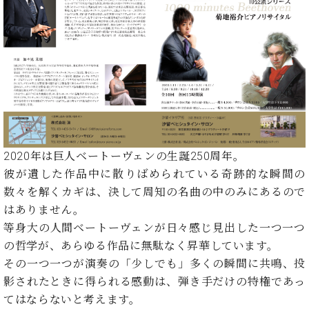
た
を
ラ
か
ヒ
ヒ
イ
い！
作
ン
ら
シ
シ
ン・
録
る
ド
の
ュ
ュ
サ
音
こ
ヒ
お
タ
タ
ロ
し
と
ス
知
イ
イ
ン
た
ト
ら
ン
ン
会
い！
音
リ
せ
レ
の
員
と
色
ー
(入
ジ
秘
い
と
荷
デ
密
う
ベ
タ
情
ン
音
方
2020年は巨人ベートーヴェンの生誕250周年。
ヒ
ッ
報
ス
楽
は、
シ
彼が遺した作品中に散りばめられている奇跡的な瞬間の
チ
等)
ニ
家
お
ュ
数々を解くカギは、決して周知の名曲の中のみにあるので
ュ
達
近
タ
ー
はありません。
ベ
の
プ
く
C.
イ
ス・
ヒ
声
レ
等身大の人間ベートーヴェンが日々感じ見出した一つ一つ
の
ベ
ン・
イ
シ
ス
直
の哲学が、あらゆる作品に無駄なく昇華しています。
ヒ
ジ
ベ
ュ
リ
営
その一つ一つが演奏の「少しでも」多くの瞬間に共鳴、投
シ
ベ
ャ
ン
タ
リ
店
ュ
ヒ
パ
影されたときに得られる感動は、弾き手だけの特権であっ
ト
イ
ー
舗
タ
シ
ン
てはならないと考えます。
ン・
ス
ま