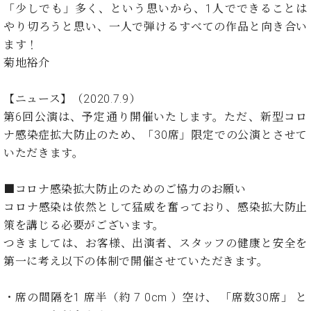
イ
ュ
ブ
「少しでも」多く、という思いから、1人でできることは
ジ
(お
で
ン
タ
ロ
正
ャ
知
やり切ろうと思い、一人で弾けるすべての作品と向き合い
コ
イ
グ
オンライン試弾
規
パ
ら
ます！
ン
ン
デ
ン
せ・
メルマガ登録
サ
の
菊地裕介
ィ
の
メ
ー
音
ー
取
デ
趣
ト
色
ラ
【ニュース】（2020.7.9）
り
ィ
味
/
ー・
組
ア
第6回公演は、予定通り開催いたします。ただ、新型コロ
か
C.
取
ベ
み
情
ナ感染症拡大防止のため、「30席」限定での公演とさせて
ら
ベ
扱
ヒ
報)
本
いただきます。
ヒ
店
シ
格
シ
ピ
ュ
的
ュ
ア
キ
■コロナ感染拡大防止のためのご協力のお願い
タ
に
タ
ノ
ャ
店
イ
コロナ感染は依然として猛威を奮っており、感染拡大防止
学
イ
製
ン
舗・
ン
策を講じる必要がございます。
ぶ
ン
造
ペ
サ
を
つきましては、お客様、出演者、スタッフの健康と安全を
方
レ
番
ー
ロ
弾
ま
ジ
号
ン
ン・
第一に考え以下の体制で開催させていただきます。
く
で
デ
調
前
大
ン
律
に
コ
・席の間隔を1 席半（約 7 0cm ）空け、 「席数30席」 と
歓
ス