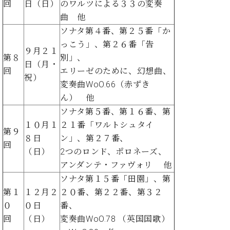
プ
室
回
日（日）
のワルツによる３３の変奏
ラ
ピ
曲 他
イ
ア
ソナタ第４番、第２５番「か
ト
ノ
っこう」、第２６番「告
ピ
の
９月２１
ア
第８
別」、
コ
日（月・
ノ
回
エリーゼのために、幻想曲、
ン
祝）
シ
変奏曲WoO.66（赤ずき
ェ
C.
ん） 他
ル
ベ
ソナタ第５番、第１６番、第
ジ
ヒ
１０月１
２１番「ワルトシュタイ
ュ
シ
第９
８日
ン」、第２７番、
ア
ュ
回
ク
（日）
2つのロンド、ポロネーズ、
タ
セ
イ
アンダンテ・ファヴォリ 他
ス
ン
ソナタ第１５番「田園」、第
セン
ア
第１
１２月２
２０番、第２２番、第３２
トラ
カ
０
０日
番、
ム東
デ
京の
回
（日）
変奏曲WoO.78 （英国国歌）
ミ
ご案