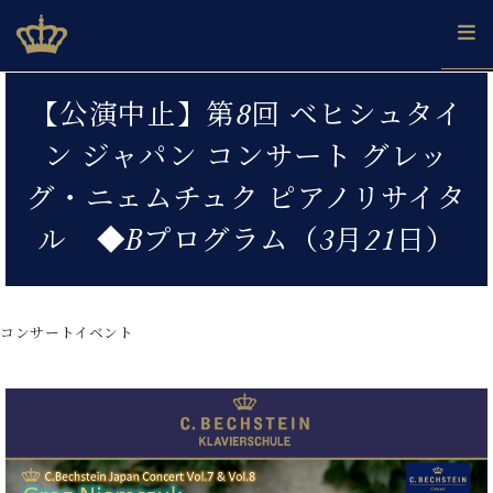
Skip
ベヒシュタインジャパン公式サイト
BECHSTEIN JAPAN Official Site
to
content
カ
【公演中止】第8回 ベヒシュタイ
タ
ベ
ベ
ド
メ
企
ロ
ン ジャパン コンサート グレッ
C.
ヒ
ヒ
イ
ル
業
グ
ベ
シ
シ
ツ
マ
情
グ・ニェムチュク ピアノリサイタ
ヒ
ュ
ュ
の
ガ
報
シ
タ
展
タ
名
会
ル ◆Bプログラム（3月21日）
ュ
イ
示
イ
器
員
採
タ
ン
ン
ベ
登
用
イ
で、
の
ヒ
録
情
ン
ピ
演
グ
シ
ご
コンサートイベント
報
コ
ア
奏
ラ
ュ
案
ン
ノ
し
ン
タ
内
サ
技
ベ
た
ド
イ
ー
術
ヒ
い！
ピ
ン
各
ト /
シ
学
ア
店
C.
ュ
び
ノ
ブ
舗
ベ
ベ
タ