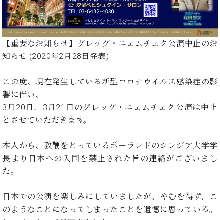
イ
ュ
ブ
ジ
(お
で
ン
タ
ロ
正
ャ
知
コ
イ
グ
オンライン試弾
規
パ
ら
ン
ン
デ
ン
せ・
メルマガ登録
【重要なお知らせ】グレッグ・ニェムチェク公演中止のお
サ
の
ィ
の
メ
ー
音
知らせ (2020年2月28日発表)
ー
取
デ
趣
ト
色
ラ
り
ィ
味
/
ー・
この度、現在発生している新型コロナウイルス感染症の影
組
ア
か
C.
取
ベ
み
情
響に伴い、
ら
ベ
扱
ヒ
報)
3月20日、3月21日のグレッグ・ニェムチェク公演は中止
本
ヒ
店
シ
格
シ
ピ
とさせていただきます。
ュ
的
ュ
ア
キ
タ
に
タ
ノ
ャ
店
イ
本人から、教鞭をとっているポーランドのシレジア大学学
学
イ
製
ン
舗・
ン
長より日本への入国を禁止された旨の連絡がございまし
ぶ
ン
造
ペ
サ
を
た。
方
レ
番
ー
ロ
弾
ま
ジ
号
ン
ン・
く
で
デ
調
日本での公演を楽しみにしていましたが、やむを得ず、こ
前
大
ン
律
のようなことになってしまったことを遺憾に思っている。
に
コ
歓
ス