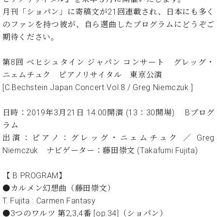
・
ス
ベ
ノ
セ
月刊「ショパン」に寄稿文が21回連載され、日本にも多く
タ
ン
ン
のファンを持つ彼が、自ら選曲したプログラムにどうぞご
ジ
ト
ト
C.
期待ください。
オ
ラ
ベ
ム
ヒ
コ
東
シ
第8回 ベヒシュタイン ジャパン コンサート グレッグ・
納
ン
京
ュ
入
ク
ニェムチュク ピアノリサイタル 東京公演
タ
実
ー
[C.Bechstein Japan Concert Vol.8 / Greg Niemczuk ]
イ
績
ル
店
ン
音
長
日時：2019年3月21日 14:00開演 (13：30開場) Bプログ
コ
楽
ご
音
ラム
ン
教
挨
楽
サ
出演：ピアノ：グレッグ・ニェムチュク ／ Greg
室
拶
教
ー
展
Niemczuk ナビゲーター：藤田崇文 (Takafumi Fujita)
室
ト
示
ご
ア
情
愛
【 B PROGRAM】
ッ
報
用
●カルメン幻想曲（藤田崇文）
プ
ホー
者
ラ
T. Fujita : Carmen Fantasy
ル・
の
イ
スタ
●3つのワルツ 第2,3,4番 [op.34]（ショパン）
声