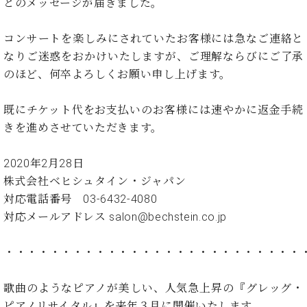
ン
とのメッセージが届きました。
迎。
サ
ベ
会
ベヒ
ー
C.
ヒ
コンサートを楽しみにされていたお客様には急なご連絡と
社
シュ
ト
ベ
シ
案
なりご迷惑をおかけいたしますが、ご理解ならびにご了承
ヒ
タイ
ュ
内
のほど、何卒よろしくお願い申し上げます。
シ
タ
レ
ン・
ュ
イ
ッ
シュ
タ
既にチケット代をお支払いのお客様には速やかに返金手続
お
ン・
ス
イ
ーレ
問
きを進めさせていただきます。
シ
ン
ン
合
ュ
イ
音楽
コ
せ
ー
ベ
2020年2月28日
教室
ン
レ
ン
株式会社ベヒシュタイン・ジャパン
サ
ト
ー
対応電話番号 03-6432-4080
納
ベ
ト
対応メールアドレス salon@bechstein.co.jp
入
代
ヒ
グ
シ
実
理
ラ
・・・・・・・・・・・・・・・・・・・・・・・・・・
ュ
績
店
ン
タ
ホ
主
ド
イ
ー
催
歌曲のようなピアノが美しい、人気急上昇の『グレッグ・
ピ
ン
ル・
イ
ア
ピアノリサイタル』を来年３月に開催いたします。