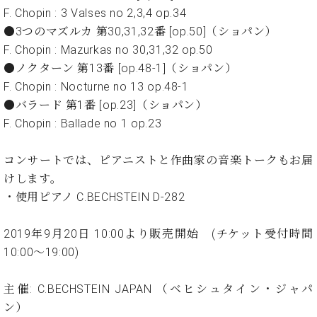
ト
ジオ
F. Chopin : 3 Valses no 2,3,4 op.34
ピ
レン
●3つのマズルカ 第30,31,32番 [op.50]（ショパン）
ア
タル
F. Chopin : Mazurkas no 30,31,32 op.50
ノ
ホー
●ノクターン 第13番 [op.48-1]（ショパン）
ル・
C.
F. Chopin : Nocturne no 13 op.48-1
スタ
ベ
ジオ
●バラード 第1番 [op.23]（ショパン）
ヒ
空き
F. Chopin : Ballade no 1 op.23
シ
状況
ュ
動
コンサートでは、ピアニストと作曲家の音楽トークもお届
タ
画
イ
けします。
収
ン
録
・使用ピアノ C.BECHSTEIN D-282
レ
サ
ジ
ー
2019年9月20日 10:00より販売開始 (チケット受付時間
デ
ビ
10:00～19:00)
ン
ス
ス
音
ア
主催: C.BECHSTEIN JAPAN （ベヒシュタイン・ジャパ
楽
ッ
教
ン）