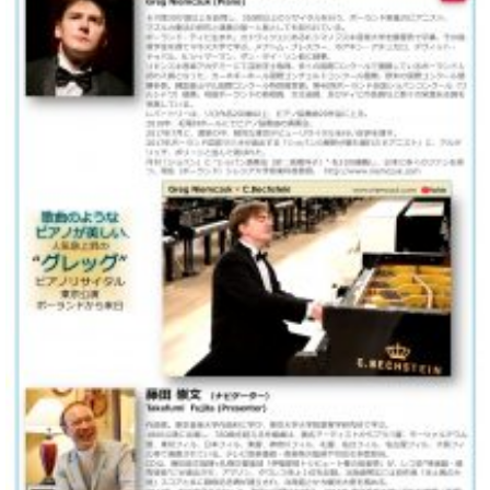
業
マ
セ
ン
ン
ト
タ
ー
ラ
デ
ィ
ス
シ
タ
ョ
ッ
ン
フ
ご
W.
挨
ホ
拶
フ
技
マ
術
ン
者
ヴ
紹
ィ
介
ジ
展示
ョ
情報
ン
【ユ