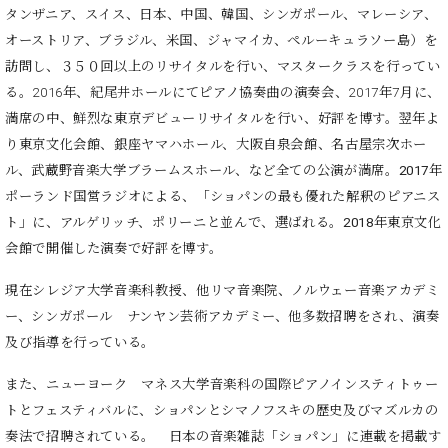
調
タンザニア、スイス、日本、中国、韓国、シンガポール、マレーシア、
律
オーストリア、ブラジル、米国、ジャマイカ、ペルーキュラソー島）を
師
訪問し、３５０回以上のリサイタルを行い、マスタークラスを行ってい
紹
る。2016年、紀尾井ホールにてピアノ協奏曲の演奏会、2017年7月に、
介
調
満席の中、鮮烈な東京デビューリサイタルを行い、好評を博す。翌年よ
律
り東京文化会館、銀座ヤマハホール、大阪自泉会館、名古屋宗次ホー
料
ル、武蔵野音楽大学ブラームスホール、など全ての公演が満席。
2017
年
金
ポーランド国営ラジオによる、「ショパンの最も優れた解釈のピアニス
表
ト」に、アルゲリッチ、ポリーニと並んで、選ばれる。
2018
年東京文化
お
問
会館で開催した演奏で好評を博す。
い
現在シレジア大学音楽科教授、他リマ音楽院、ノルウェー音楽アカデミ
合
わ
ー、シンガポール ナンヤン芸術アカデミー、他多数招聘をされ、演奏
せ
及び指導を行っている。
尾山調律師のブ
ログ Die
また、ニューヨーク マネス大学音楽科の国際ピアノインスティトゥー
Musikgasse（音
トとフェスティバルに、ショパンとシマノフスキの歴史及びマズルカの
楽の小道）
奏法で招聘されている。 日本の音楽雑誌「ショパン」に連載を掲載す