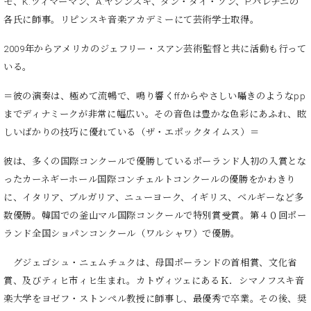
モ、K.ツィマーマン、A.ヤシンスキ、ダン・タイ・ソン、P.パレチニの
ク
各氏に師事。リピンスキ音楽アカデミーにて芸術学士取得。
セ
ス
2009年からアメリカのジェフリー・スアン芸術監督と共に活動も行って
お
いる。
問
い
＝彼の演奏は、極めて流暢で、鳴り響くffからやさしい囁きのようなpp
合
までディナミークが非常に幅広い。その音色は豊かな色彩にあふれ、眩
わ
せ
しいばかりの技巧に優れている（ザ・エポックタイムス）＝
彼は、多くの国際コンクールで優勝しているポーランド人初の入賞とな
ったカーネギーホール国際コンチェルトコンクールの優勝をかわきり
ア
に、イタリア、ブルガリア、ニューヨーク、イギリス、ベルギーなど多
ー
数優勝。韓国での釜山マル国際コンクールで特別賞受賞。第４０回ポー
テ
ィ
ランド全国ショパンコンクール（ワルシャワ）で優勝。
ス
ト
グジェゴシュ・ニェムチュクは、母国ポーランドの首相賞、文化省
カ
賞、及びティヒ市ィヒ生まれ。カトヴィツェにあるＫ．シマノフスキ音
ス
楽大学をヨゼフ・ストンペル教授に師事し、最優秀で卒業。その後、奨
タ