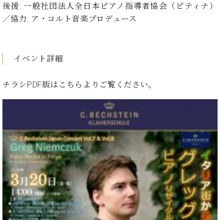
プ
室
後援: 一般社団法人全日本ピアノ指導者協会（ピティナ）
ラ
ピ
／協力: ア・コルト音楽プロデュース
イ
ア
ト
ノ
ピ
の
ア
コ
イベント詳細
ノ
ン
シ
チラシPDF版は
こちら
よりご覧ください。
ェ
C.
ル
ベ
ジ
ヒ
ュ
シ
ア
ュ
ク
タ
セ
イ
ス
ン
セン
ア
トラ
カ
ム東
デ
京の
ミ
ご案