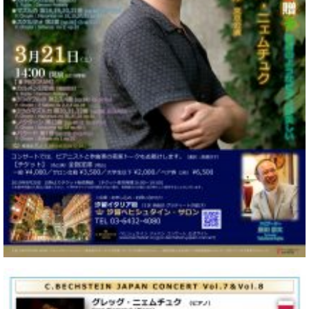
ー
内
(PDF)
W.
お
ホ
問
フ
い
マ
合
ン
わ
プ
せ
ロ
フ
ェ
本
ッ
社
シ
：
ョ
八
ナ
王
ル
子
・
技
W.
術
ホ
営
フ