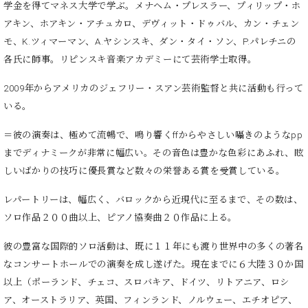
マ
学金を得てマネス大学で学ぶ。メナヘム・プレスラー、プィリップ・ホ
ー
アキン、ホアキン・アチュカロ、デヴィット・ドゥバル、カン・チェン
サ
モ、K.ツィマーマン、A.ヤシンスキ、ダン・タイ・ソン、P.パレチニの
ー
ビ
各氏に師事。リピンスキ音楽アカデミーにて芸術学士取得。
ス
(
2009年からアメリカのジェフリー・スアン芸術監督と共に活動も行って
調
いる。
律
)
＝彼の演奏は、極めて流暢で、鳴り響くffからやさしい囁きのようなpp
までディナミークが非常に幅広い。その音色は豊かな色彩にあふれ、眩
ア
しいばかりの技巧に優長賞など数々の栄誉ある賞を受賞している。
フ
タ
レパートリーは、幅広く、バロックから近現代に至るまで、その数は、
ー
ソロ作品２００曲以上、ピアノ協奏曲２０作品に上る。
サ
ー
彼の豊富な国際的ソロ活動は、既に１１年にも渡り世界中の多くの著名
ビ
なコンサートホールでの演奏を成し遂げた。現在までに６大陸３０か国
ス
(調
以上（ポーランド、チェコ、スロバキア、ドイツ、リトアニア、ロシ
律)
ア、オーストラリア、英国、フィンランド、ノルウェー、エチオピア、