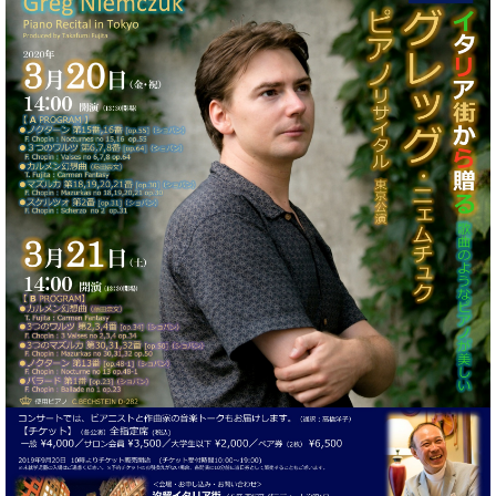
た
を
ラ
か
ヒ
ヒ
イ
い！
作
ン
ら
シ
シ
ン・
録
る
ド
の
ュ
ュ
サ
音
こ
ヒ
お
タ
タ
ロ
し
と
ス
知
イ
イ
ン
た
ト
ら
ン
ン
会
い！
音
リ
せ
レ
の
員
と
色
ー
(入
ジ
秘
い
と
荷
デ
密
う
ベ
タ
情
ン
音
方
ヒ
ッ
報
ス
楽
は、
シ
チ
等)
ニ
家
お
ュ
ュ
達
近
タ
ー
ベ
の
プ
く
C.
イ
ス・
ヒ
声
レ
の
ベ
ン・
イ
シ
ス
直
ヒ
ジ
ベ
ュ
リ
営
シ
ベ
ャ
ン
タ
リ
店
ュ
ヒ
パ
ト
イ
ー
舗
タ
シ
ン
ン・
ス
ま