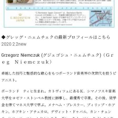
ーロ
ピア
C.BECHSTEIN
ノ特
Digital(ベ
選中
ヒ
古】
シ
イ
ュ
◆グレッグ・ニェムチェクの最新プロフィールはこちら
ベ
タ
2020.2.2new
ン
イ
ト
ン
Grzegorz Niemczuk (
グジェゴシュ・ニェムチュク
)
（Ｇｒ
情
デ
ｅｇ Ｎｉｅｍｃｚｕｋ）
報
ジ
八
タ
卓越した技巧と魅惑的な歌心をもつポーランド音楽界の次世代を担うピ
王
ル)
アニスト。
子
工
ポーランド ティヒ生まれ。カトヴィツェにあるＫ．シマノフスキ音楽
房
ブ
大学をヨゼフ・ストンペル教授に師事し、最優秀で卒業。その後、奨学
ロ
金を得てマネス大学で学ぶ。メナヘム・プレスラー、プィリップ・ホア
グ
キン、ホアキン・アチュカロ、デヴィット・ドゥバル、カン・チェン
ア