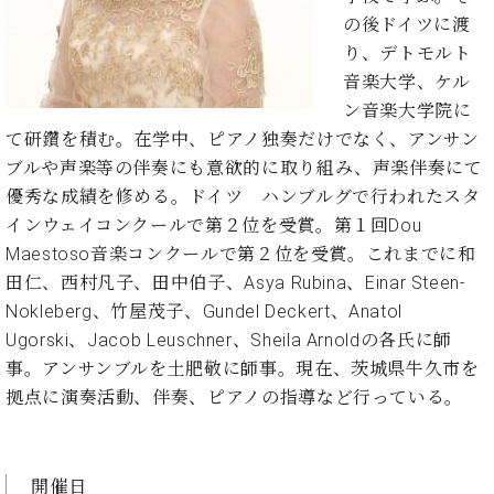
プ
室
の後ドイツに渡
ラ
ピ
イ
り、デトモルト
ア
ト
ノ
音楽大学、ケル
ピ
の
ン音楽大学院に
ア
コ
て研鑽を積む。在学中、ピアノ独奏だけでなく、アンサン
ノ
ン
ブルや声楽等の伴奏にも意欲的に取り組み、声楽伴奏にて
シ
優秀な成績を修める。ドイツ ハンブルグで行われたスタ
ェ
C.
ル
インウェイコンクールで第２位を受賞。第１回Dou
ベ
ジ
Maestoso音楽コンクールで第２位を受賞。これまでに和
ヒ
ュ
シ
田仁、西村凡子、田中伯子、Asya Rubina、Einar Steen-
ア
ュ
Nokleberg、竹屋茂子、Gundel Deckert、Anatol
ク
タ
Ugorski、Jacob Leuschner、Sheila Arnoldの各氏に師
セ
イ
事。アンサンブルを土肥敬に師事。現在、茨城県牛久市を
ス
ン
セン
拠点に演奏活動、伴奏、ピアノの指導など行っている。
ア
トラ
カ
ム東
デ
京の
ミ
開催日
ご案