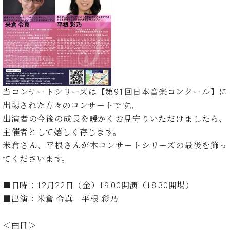
た
を
ラ
か
ヒ
ヒ
イ
い！
作
ン
ら
シ
シ
ン・
録
る
ド
の
ュ
ュ
サ
音
こ
ヒ
お
タ
タ
ロ
し
と
ス
知
イ
イ
ン
た
ト
ら
ン
ン
会
い！
音
リ
せ
レ
の
員
と
色
ー
(入
ジ
秘
い
当コンサートシリーズは【第91回日本音楽コンクール】に
と
荷
デ
密
う
出場された方々のコンサートです。
ベ
タ
情
ン
音
方
ヒ
出演者の今後の成長を暖かくお見守りいただけましたら、
ッ
報
ス
楽
は、
シ
チ
等)
主催者として嬉しく存じます。
ニ
家
お
ュ
ュ
米倉さん、平根さんが本コンサートシリーズの最後を飾っ
達
近
タ
ー
ベ
の
プ
てくださいます。
く
C.
イ
ス・
ヒ
声
レ
の
ベ
ン・
イ
シ
ス
直
■日時：12月22日（金）19:00開演（18:30開場）
ヒ
ジ
ベ
ュ
リ
営
シ
ベ
ャ
■出演：米倉 令真 平根 彩乃
ン
タ
リ
店
ュ
ヒ
パ
ト
イ
ー
舗
タ
シ
ン
＜曲目＞
ン・
ス
ま