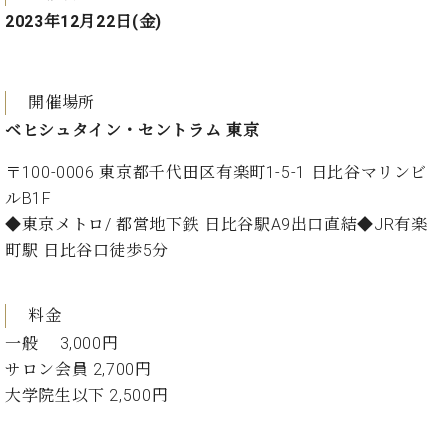
ー
内
2023年12月22日(金)
(PDF)
W.
お
ホ
問
開催場所
フ
い
マ
合
ベヒシュタイン・セントラム 東京
ン
わ
プ
〒100-0006 東京都千代田区有楽町1-5-1 日比谷マリンビ
せ
ロ
ルB1F
フ
◆東京メトロ/ 都営地下鉄 日比谷駅A9出口直結◆JR有楽
ェ
本
町駅 日比谷口徒歩5分
ッ
社
シ
：
ョ
八
料金
ナ
王
一般 3,000円
ル
子
サロン会員 2,700円
・
技
大学院生以下 2,500円
W.
術
ホ
営
フ