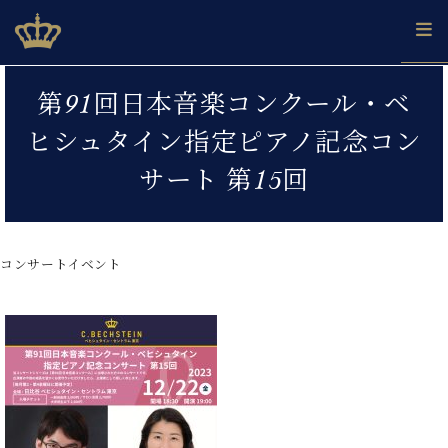
Skip
ベヒシュタインジャパン公式サイト
BECHSTEIN JAPAN Official Site
to
content
カ
第91回日本音楽コンクール・ベ
タ
ベ
ベ
ド
メ
企
ロ
ヒシュタイン指定ピアノ記念コン
C.
ヒ
ヒ
イ
ル
業
グ
ベ
シ
シ
ツ
マ
情
サート 第15回
ヒ
ュ
ュ
の
ガ
報
シ
タ
展
タ
名
会
ュ
イ
示
イ
器
員
採
タ
ン
ン
ベ
登
用
コンサートイベント
イ
で、
の
ヒ
録
情
ン
ピ
演
グ
シ
ご
報
コ
ア
奏
ラ
ュ
案
ン
ノ
し
ン
タ
内
サ
技
ベ
た
ド
イ
ー
術
ヒ
い！
ピ
ン
各
ト /
シ
学
ア
店
C.
ュ
び
ノ
ブ
舗
ベ
ベ
タ