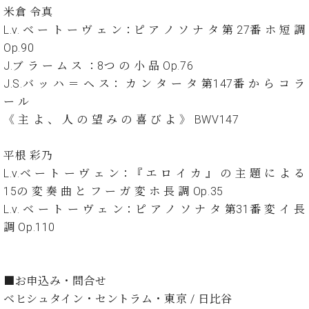
イ
ュ
ブ
ジ
(お
で
米倉 令真
ン
タ
ロ
正
ャ
知
L.v. ベ ー ト ー ヴ ェ ン：ピ ア ノ ソ ナ タ 第 27番 ホ 短 調
コ
イ
グ
オンライン試弾
規
パ
ら
ン
ン
Op.90
デ
ン
せ・
メルマガ登録
サ
の
ィ
J.ブ ラ ー ム ス ：8つ の 小 品 Op.76
の
メ
ー
音
ー
J.S.バ ッ ハ ＝ ヘ ス： カ ン タ ー タ 第147番 か ら コ ラ
取
デ
趣
ト
色
ラ
り
ィ
ー ル
味
/
ー・
組
ア
《 主 よ 、 人 の 望 み の 喜 び よ 》 BWV147
か
C.
取
ベ
み
情
ら
ベ
扱
ヒ
報)
本
ヒ
平根 彩乃
店
シ
格
シ
ピ
L.v.ベ ー ト ー ヴ ェ ン：『 エ ロ イ カ 』 の 主 題 に よ る
ュ
的
ュ
ア
キ
タ
15の 変 奏 曲 と フ ー ガ 変 ホ 長 調 Op.35
に
タ
ノ
ャ
店
イ
L.v. ベ ー ト ー ヴ ェ ン：ピ ア ノ ソ ナ タ 第31番 変 イ 長
学
イ
製
ン
舗・
ン
調 Op.110
ぶ
ン
造
ペ
サ
を
方
レ
番
ー
ロ
弾
ま
ジ
号
ン
ン・
く
で
デ
調
前
■お申込み・問合せ
大
ン
律
に
コ
ベヒシュタイン・セントラム・東京 / 日比谷
歓
ス