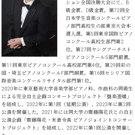
・
ション全国決勝大会にて、B
ス
ベ
ノ
セ
級金賞、D級金賞。第72回全
タ
ン
ン
ジ
ト
日本学生音楽コンクールピア
ト
C.
オ
ラ
ベ
ノ部門高校生の部東京大会本
ム
ヒ
コ
選入選。第5回東京国際ピアノ
東
シ
納
ン
コンクール高校生部門第2
京
ュ
入
ク
位。第27回ヤングアーチスト
タ
実
ー
ピアノコンクールS部門銀賞。
イ
績
ル
店
ン
第11回東京ピアノコンクール高校部門第4位。第29回彩の
音
長
コ
楽
ご
国・埼玉ピアノコンクールF部門銅賞。第16回セシリア国
音
ン
教
挨
際音楽コンクールリサイタル部門第1位。
楽
サ
室
拶
2020年に東京藝術大学音楽学部ピアノ科、作曲科の同級生
教
ー
展
室
による完全自主企画コンサートプロジェクト「盤楽遊嬉」
ト
示
ご
を結成し、2022年に第1回（延期公演）、2023年に第2回
ア
情
愛
ッ
公演を開催した。2021年には同大学の齋藤陽花氏との自主
報
用
プ
ホー
公演企画「齋藤陽花・米倉令真 ピアノジョイントコンサー
者
ラ
ル・
トプロジェクト」を結成し、2022年に第1回公演を開催し
の
イ
スタ
声