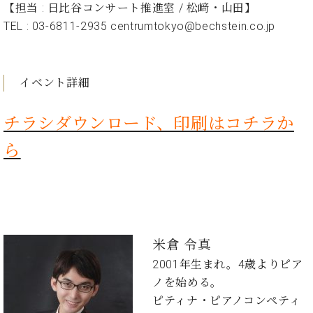
ン
【担当 : 日比谷コンサート推進室 / 松﨑・山田】
迎。
サ
ベ
会
ベヒ
TEL : 03-6811-2935 centrumtokyo@bechstein.co.jp
ー
C.
ヒ
社
シュ
ト
ベ
シ
案
ヒ
タイ
ュ
内
シ
イベント詳細
タ
レ
ン・
ュ
イ
ッ
シュ
タ
お
ン・
ス
チラシダウンロード、印刷はコチラか
イ
ーレ
問
シ
ン
ン
合
ュ
イ
音楽
ら
コ
せ
ー
ベ
教室
ン
レ
ン
サ
ト
ー
納
ベ
ト
入
代
ヒ
グ
米倉 令真
シ
実
理
ラ
ュ
績
店
ン
2001年生まれ。4歳よりピア
タ
ホ
主
ド
ノを始める。
イ
ー
催
ピ
ン
ピティナ・ピアノコンペティ
ル・
イ
ア