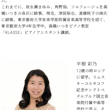
た。
ト
ジオ
これまでに、故永瀬まゆみ、角野裕、ソルフェージュを高
ピ
レン
ア
橋いつきの各氏に師事。現在、津田裕也、進藤桃子の両氏
タル
ノ
ホー
に師事。東京藝術大学音楽学部附属音楽高等学校を経て、
ル・
東京藝術大学4年在学中。高橋いつきピアノ教室
C.
スタ
「KLASSE」ピアノアシスタント講師。
ベ
ジオ
ヒ
空き
シ
状況
ュ
動
タ
画
イ
収
平根 彩乃
ン
録
12歳の時ロシア
レ
サ
に留学。リムス
ジ
ー
デ
キーコルサコフ
ビ
ン
ス
記念サンクトペ
ス
音
テルブルク国立音
ア
楽
楽院付属中高等
ッ
教
学校で学ぶ。そ