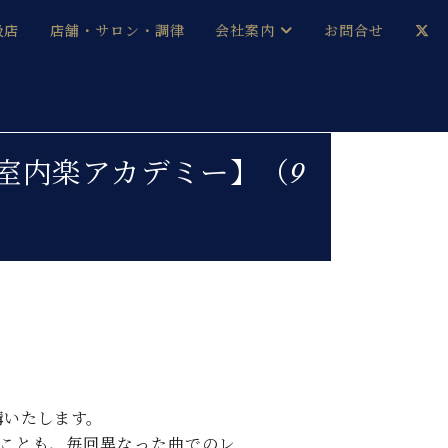
扱店
店舗・サロン・調律
会社案内
お問合せ
企業情報
メルマガ登録
採用情報
ノ&室内楽アカデミー】（9
ベヒシュタイン・サロン会員
本社：八王子・技術営業センター
ベヒシュタイン・ジャパンブログ
中古】
講いたします。
ことも、毎回異なった曲でのレ