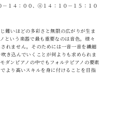
０－１４：００、④１４：１０－１５：１０
信じ難いほどの多彩さと無限の広がりが生ま
アノという楽器で最も重要なのは音色。様々
出されません。そのためには一音一音を繊細
を吹き込んでいくことが何よりも求められま
モダンピアノの中でもフォルテピアノの要素
実でより高いスキルを身に付けることを目指