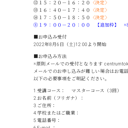
⑫１５：２０－１６：２０
〈決定〉
⑬１６：４０－１７：４０
〈決定〉
⑭１７：５０－１８：５０
〈決定〉
⑧１９：００－２０：００ 【追加枠】 ※8
■お申込み受付
2022年8月6日（土)12:00より開始
■お申込み方法
※原則メールでの受付となります
centrumto
メールでのお申し込みが難しい場合はお電
以下の必要事項をご明記ください。
1.受講コース： マスターコース（3回）
2.お名前（フリガナ）：
3.ご住所：
4.学校またはご職業：
5.電話番号：
6.E-mail ：