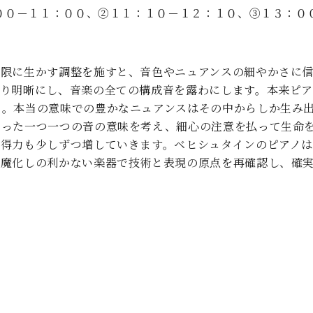
：００－１１：００、②１１：１０－１２：１０、③１３：０
大限に生かす調整を施すと、音色やニュアンスの細やかさに
より明晰にし、音楽の全ての構成音を露わにします。本来ピ
る。本当の意味での豊かなニュアンスはその中からしか生み
なった一つ一つの音の意味を考え、細心の注意を払って生命
説得力も少しずつ増していきます。ベヒシュタインのピアノは
誤魔化しの利かない楽器で技術と表現の原点を再確認し、確