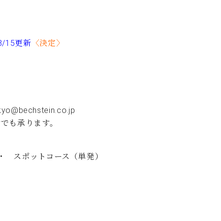
/15更新
〈決定〉
kyo@bechstein.co.jp
話でも承ります。
 ・ スポットコース（単発）