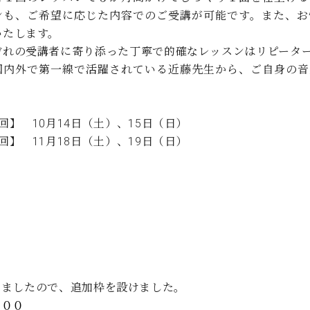
C.ベヒシュタイン コンサート
代理店主催イベント
ンも、ご希望に応じた内容でのご受講が可能です。また、お
音楽教室
アップライトピアノ
いたします。
コンクール
ぞれの受講者に寄り添った丁寧で的確なレッスンはリピータ
声
国内外で第一線で活躍されている近藤先生から、ご自身の音
音楽教室
調律)
回】 10月14日（土）、15日（日）
回】 11月18日（土）、19日（日）
りましたので、追加枠を設けました。
：００