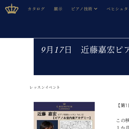
Skip
ベヒシュタインジャパン公式サイト
BECHSTEIN JAPAN Official Site
カタログ
展示
ピアノ技術
ベヒシュタ
to
content
ベヒシュタインのグランドピ
ドイツの名
作ること
ベヒシュタインで、 演奏したい！ 学びたい！ 録音した
C.ベヒシュタイン コンサート / C.ベヒシュタイ
ブランドヒ
9月17日 近藤嘉宏ピア
音色とタッチ
ベヒシュタイン・
趣味から本格的に学ぶ方まで大歓迎。
音楽家達の
C.ベヒシュタイン コンサート
ベヒシュタイン・ジャパンの
み
ベヒシュタイン・セントラム 東
ベヒシュタ
レッスンイベント
ピアノ製造番号
店長ご挨拶
ベヒシュタ
展示情報
ホール・スタジオレンタル
【第1
ベヒシュタ
ホール・スタジオ空き状況
動画収録サービス
この
納入実績 
音楽教室
１か
ピアノのコンシェルジュ