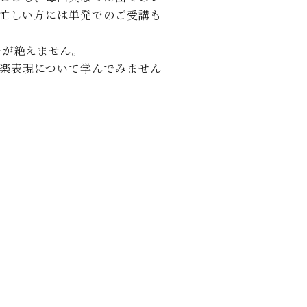
C.ベヒシュタイン レジデンス
忙しい方には単発でのご受講も
アップライトピアノ
ーが絶えません。
楽表現について学んでみません