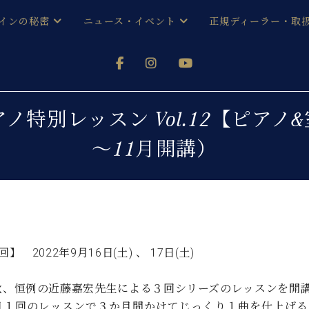
インの秘密
ニュース・イベント
正規ディーラー・取
アノを
器ベヒシュタイン
メルマガ会員登録ご案内
い！ という方は、お近くの直営店舗まで
オンライン試弾
ン レジデンス
ストリー
各店舗からのお知らせ
ノ特別レッスン Vol.12【ピア
(入荷情報等)
シューレ音楽教室
～11月開講）
声
/
C.ベヒシュタイン レジデンス
取り組
プレスリリース
(お知らせ・メディア情報)
京
インの音色
キャンペーン
スタッフご挨拶
インを弾く前に
技術者紹介
展示情報【ユーロピアノ特選
コンサート
回】 2022年9月16日(土) 、 17日(土)
イン・シューレ
イベント情報
八王子工房ブログ
レッスンイベント
秋、恒例の近藤嘉宏先生による３回シリーズのレッスンを開
ホール・スタジオ
アクセス
月１回のレッスンで３か月間かけてじっくり１曲を仕上げる
お問い合わせ