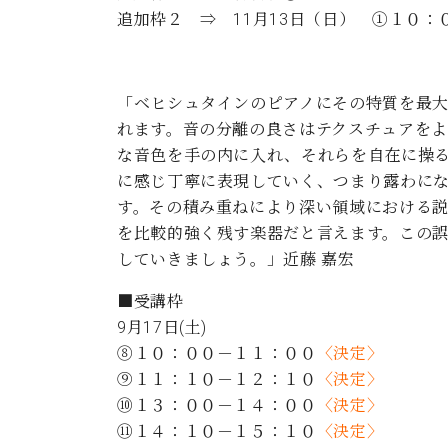
追加枠２ ⇒ 11月13日（日） ①１０
「ベヒシュタインのピアノにその特質を最
れます。音の分離の良さはテクスチュアを
な音色を手の内に入れ、それらを自在に操
に感じ丁寧に表現していく、つまり露わに
す。その積み重ねにより深い領域における
を比較的強く残す楽器だと言えます。この
していきましょう。」近藤 嘉宏
■受講枠
9月17日(土)
⑧１０：００－１１：００
〈決定〉
⑨１１：１０－１２：１０
〈決定〉
⑩１３：００－１４：００
〈決定〉
⑪１４：１０－１５：１０
〈決定〉