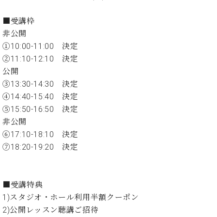
イ
ュ
ブ
ジ
(お
で
ン
タ
ロ
正
ャ
知
■受講枠
コ
イ
グ
オンライン試弾
規
パ
ら
ン
ン
非公開
デ
ン
せ・
メルマガ登録
サ
の
ィ
①10:00-11:00 決定
の
メ
ー
音
ー
②11:10-12:10 決定
取
デ
趣
ト
色
ラ
り
ィ
公開
味
/
ー・
組
ア
③13:30-14:30 決定
か
C.
取
ベ
み
情
ら
④14:40-15:40 決定
ベ
扱
ヒ
報)
本
ヒ
⑤15:50-16:50 決定
店
シ
格
シ
ピ
非公開
ュ
的
ュ
ア
キ
タ
⑥17:10-18:10 決定
に
タ
ノ
ャ
店
イ
⑦18:20-19:20 決定
学
イ
製
ン
舗・
ン
ぶ
ン
造
ペ
サ
を
方
レ
番
ー
ロ
弾
ま
ジ
号
ン
ン・
■受講特典
く
で
デ
調
前
1)スタジオ・ホール利用半額クーポン
大
ン
律
に
コ
2)公開レッスン聴講ご招待
歓
ス