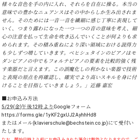
業
様々な音色を手の内に入れ、それらを自在に操る。本当の
マ
セ
意味での豊かなニュアンスはその中からしか生み出されま
ン
ン
ト
タ
せん。そのためには一音一音を繊細に感じ丁寧に表現して
ー
ラ
いく、つまり露わになった一つ一つの音の意味を考え、細
デ
心の注意を払って生命を吹き込んでいくことが何よりも求
ィ
ス
められます。その積み重ねにより深い領域における説得力
シ
タ
も少しずつ増していきます。ベヒシュタインのピアノはモ
ョ
ッ
ン
ダンピアノの中でもフォルテピアノの要素を比較的強く残
フ
す楽器だと言えます。この誤魔化しの利かない楽器で技術
ご
と表現の原点を再確認し、確実でより高いスキルを身に付
W.
挨
ホ
拶
けることを目指していきましょう。」近藤 嘉宏
フ
技
マ
術
■お申込み方法
ン
者
5/29(金)午後12時より
Googleフォーム
ヴ
紹
https://forms.gle/1yKF2gxUJ2AyhhHd8
ィ
介
またはメール(klavierschule@bechstein.co.jp)にて受付い
ジ
展示
たします。
ョ
情報
ン
【ユ
なお、開始日時より前にお申込みされた場合は無効となりますので、ご