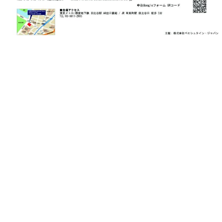
ト
ジオ
ピ
レン
ア
タル
ノ
ホー
ル・
C.
スタ
ベ
ジオ
ヒ
空き
シ
状況
ュ
動
タ
画
イ
収
ン
録
レ
サ
ジ
ー
デ
ビ
ン
ス
ス
音
ア
楽
ッ
教