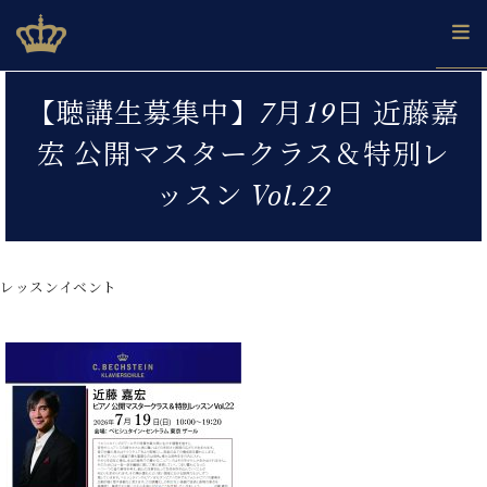
Skip
ベヒシュタインジャパン公式サイト
BECHSTEIN JAPAN Official Site
to
content
カ
【聴講生募集中】7月19日 近藤嘉
タ
ベ
ベ
ド
メ
企
ロ
宏 公開マスタークラス＆特別レ
C.
ヒ
ヒ
イ
ル
業
グ
ベ
シ
シ
ツ
マ
情
ッスン Vol.22
ヒ
ュ
ュ
の
ガ
報
シ
タ
展
タ
名
会
ュ
イ
示
イ
器
員
採
タ
ン
ン
ベ
登
用
レッスンイベント
イ
で、
の
ヒ
録
情
ン
ピ
演
グ
シ
ご
報
コ
ア
奏
ラ
ュ
案
ン
ノ
し
ン
タ
内
サ
技
ベ
た
ド
イ
ー
術
ヒ
い！
ピ
ン
各
ト /
シ
学
ア
店
C.
ュ
び
ノ
ブ
舗
ベ
ベ
タ