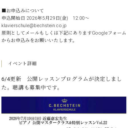
ン
迎。
サ
ベ
会
ベヒ
■お申込みについて
ー
C.
ヒ
社
申込開始日 2026年5月29日(金) 12:00～
シュ
ト
ベ
シ
案
klavierschule@bechstein.co.jp
ヒ
タイ
ュ
内
シ
原則としてメールもしくは下記にありますGoogleフォーム
タ
レ
ン・
ュ
からお申込みをお願いいたします。
イ
ッ
シュ
タ
お
ン・
ス
イ
ーレ
問
シ
ン
ン
合
ュ
イ
音楽
イベント詳細
コ
せ
ー
ベ
教室
ン
レ
ン
サ
6/4更新 公開レッスンプログラムが決定しまし
ト
ー
た。聴講も募集中です。
納
ベ
ト
入
代
ヒ
グ
シ
実
理
ラ
ュ
績
店
ン
タ
ホ
主
ド
イ
ー
催
ピ
ン
ル・
イ
ア