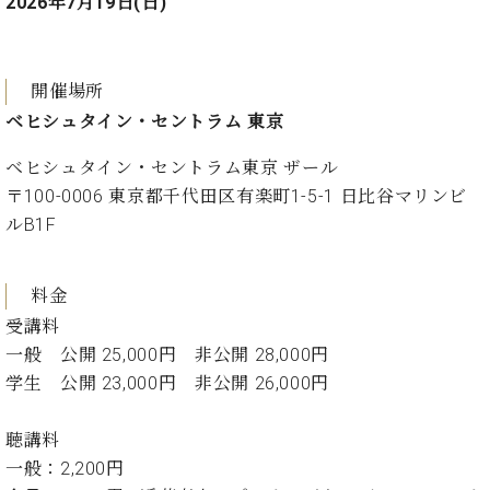
2026年7月19日(日)
ク
セ
ス
お
開催場所
問
ベヒシュタイン・セントラム 東京
い
合
ベヒシュタイン・セントラム東京 ザール
わ
〒100-0006 東京都千代田区有楽町1-5-1 日比谷マリンビ
せ
ルB1F
料金
ア
ー
受講料
テ
一般 公開 25,000円 非公開 28,000円
ィ
学生 公開 23,000円 非公開 26,000円
ス
ト
カ
聴講料
ス
一般：2,200円
タ