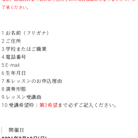
ーロ
了承ください。
ピア
C.BECHSTEIN
ノ特
Digital(ベ
選中
ヒ
1.お名前（フリガナ）
古】
シ
イ
2.ご住所
ュ
ベ
3.学校またはご職業
タ
ン
4.電話番号
イ
ト
ン
5.E-mail
情
デ
6.生年月日
報
ジ
八
7.本レッスンのお申込理由
タ
王
8.演奏形態
ル)
子
9.レッスン受講曲
工
10.受講希望枠：
第3希望
まで必ずご記入ください。
房
ブ
ロ
グ
開催日
ア