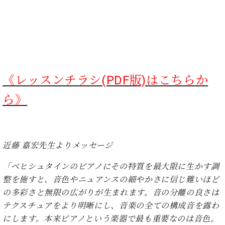
ー
内
(PDF)
W.
お
ホ
問
フ
い
マ
合
ン
わ
《レッスンチラシ(PDF版)はこちらか
プ
せ
ロ
ら》
フ
ェ
本
ッ
社
シ
近藤 嘉宏先生よりメッセージ
：
ョ
八
ナ
王
「ベヒシュタインのピアノにその特質を最大限に生かす調
ル
子
整を施すと、音色やニュアンスの細やかさに信じ難いほど
・
の多彩さと無限の広がりが生まれます。音の分離の良さは
技
W.
テクスチュアをより明晰にし、音楽の全ての構成音を露わ
術
ホ
営
にします。本来ピアノという楽器で最も重要なのは音色。
フ