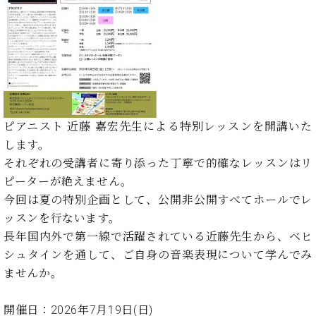
た
を
ラ
か
ヒ
ヒ
イ
い！
作
ン
ら
シ
シ
ン・
録
る
ド
の
ュ
ュ
サ
音
こ
ヒ
お
タ
タ
ロ
し
と
ス
知
イ
イ
ン
た
ト
ら
ン
ン
会
い！
音
リ
せ
レ
の
員
と
色
ー
(入
ジ
秘
い
ピアニスト 近藤 嘉宏先生による特別レッスンを開講いた
と
荷
デ
密
う
します。
ベ
タ
情
ン
音
方
ヒ
それぞれの受講者に寄り添った丁寧で的確なレッスンはリ
ッ
報
ス
楽
は、
シ
チ
等)
ピーターが絶えません。
ニ
家
お
ュ
ュ
今回は夏の特別企画として、公開非公開すべてホールでレ
達
近
タ
ー
ベ
の
プ
ッスンを行ないます。
く
C.
イ
ス・
ヒ
声
レ
の
長年国内外で第一線で活躍されている近藤先生から、ベヒ
ベ
ン・
イ
シ
ス
直
シュタインを通して、ご自身の音楽表現について学んでみ
ヒ
ジ
ベ
ュ
リ
営
シ
ベ
ャ
ませんか。
ン
タ
リ
店
ュ
ヒ
パ
ト
イ
ー
舗
タ
シ
ン
開催日：2026年7月19日(日)
ン・
ス
ま