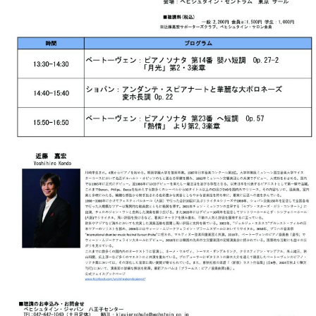
・
ス
ベ
ノ
セ
タ
ン
ン
ジ
ト
ト
C.
オ
ラ
ベ
ム
ヒ
コ
東
シ
納
ン
京
ュ
入
ク
タ
実
ー
イ
績
ル
店
ン
音
長
コ
楽
ご
音
ン
教
挨
楽
サ
室
拶
教
ー
展
室
ト
示
ご
ア
情
愛
ッ
報
用
プ
ホー
者
ラ
ル・
の
イ
スタ
声