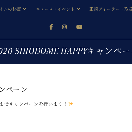
インの秘密
ニュース・イベント
正規ディーラー・取
アノを
器ベヒシュタイン
メルマガ会員登録ご案内
い！ という方は、お近くの直営店舗まで
オンライン試弾
ン レジデンス
ストリー
各店舗からのお知らせ
020 SHIODOME HAPPYキャンペ
(入荷情報等)
シューレ音楽教室
声
/
C.ベヒシュタイン レジデンス
取り組
プレスリリース
(お知らせ・メディア情報)
京
インの音色
キャンペーン
キャンペーン
スタッフご挨拶
インを弾く前に
技術者紹介
日までキャンペーンを行います！
展示情報【ユーロピアノ特選
コンサート
イン・シューレ
イベント情報
八王子工房ブログ
レッスンイベント
ホール・スタジオ
アクセス
お問い合わせ