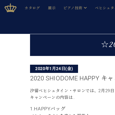
Skip
ベヒシュタインジャパン公式サイト
BECHSTEIN JAPAN Official Site
カタログ
展示
ピアノ技術
ベヒシュタ
to
content
ベヒシュタインのグランドピ
ドイツの名
作ること
ベヒシュタインで、 演奏したい！ 学びたい！ 録音した
投
C.ベヒシュタイン コンサート / C.ベヒシュタイ
ブランドヒ
☆2
音色とタッチ
稿
ベヒシュタイン・
趣味から本格的に学ぶ方まで大歓迎。
音楽家達の
ナ
C.ベヒシュタイン コンサート
ベヒシュタイン・ジャパンの
み
ビ
ベヒシュタイン・セントラム 東
ベヒシュタ
2020年1月24日(金)
ゲ
2020 SHIODOME HAPPY 
ピアノ製造番号
店長ご挨拶
ベヒシュタ
ー
展示情報
汐留ベヒシュタイン・サロンでは、2月29
ホール・スタジオレンタル
ベヒシュタ
シ
キャンペーンの内容は…
ホール・スタジオ空き状況
動画収録サービス
ョ
1.HAPPYバッグ
納入実績 
音楽教室
ピアノのコンシェルジュ