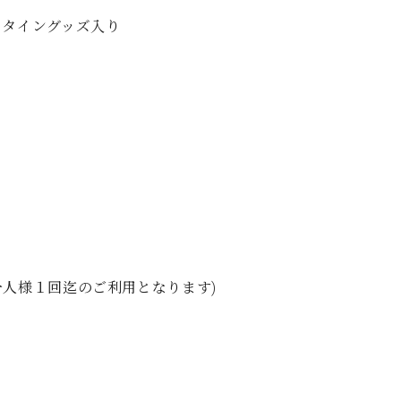
C.ベヒシュタイン レジデンス
ュタイングッズ入り
アップライトピアノ
一人様１回迄のご利用となります)