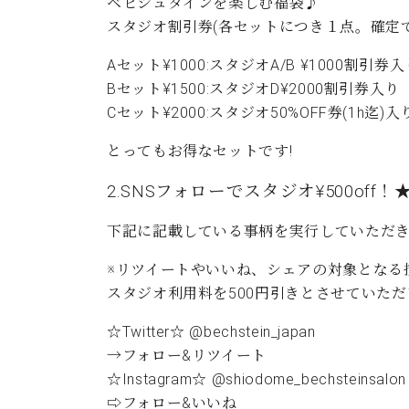
ン
ベヒシュタインを楽しむ福袋♪
C.ベヒシュタイン コンサート
アクセス
納入実績 
スタジオ割引券(各セットにつき１点。確定
グランドピアノ
セントラム東京のご案内(PDF)
お問い合わせ
Aセット¥1000:スタジオA/B ¥1000割引券入
ご愛用者の
C.ベヒシュタイン アカデミー
Bセット¥1500:スタジオD¥2000割引券入り
Cセット¥2000:スタジオ50%OFF券(1h迄)入
アーティストカスタマーサービス(
W.ホフマン プロフェッショナル
とってもお得なセットです!
アフターサービス(調律)
W.ホフマン トラディション
2.SNSフォローでスタジオ¥500off！
調律師紹介
調律料金表
お問い合わせ
下記に記載している事柄を実行していただき
W.ホフマン ヴィジョン
尾山調律師のブログ Die Musikgasse（音楽の小道）
※リツイートやいいね、シェアの対象となる
C.BECHSTEIN Digital(ベヒシュタイン デジタル)
スタジオ利用料を500円引きとさせていた
☆Twitter☆ @bechstein_japan
→フォロー&リツイート
☆Instagram☆ @shiodome_bechsteinsalon
⇨フォロー&いいね