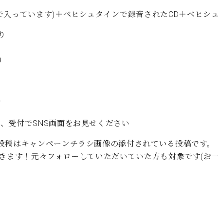
C.ベヒシュタイン コンサート
代理店主催イベント
音楽教室
で入っています)＋ベヒシュタインで録音されたCD＋ベヒシ
アップライトピアノ
り
コンクール
声
り
音楽教室
調律)
★
、受付でSNS画面をお見せください
投稿はキャンペーンチラシ画像の添付されている投稿です。
だきます！元々フォローしていただいていた方も対象です(お