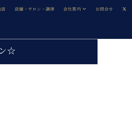
扱店
店舗・サロン・調律
会社案内
お問合せ
企業情報
メルマガ登録
採用情報
ーン☆
ベヒシュタイン・サロン会員
本社：八王子・技術営業センター
ベヒシュタイン・ジャパンブログ
中古】