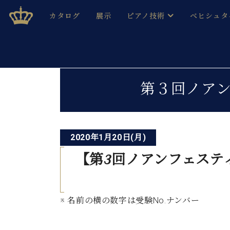
Skip
ベヒシュタインジャパン公式サイト
BECHSTEIN JAPAN Official Site
カタログ
展示
ピアノ技術
ベヒシュタ
to
content
ベヒシュタインのグランドピ
ドイツの名
作ること
ベヒシュタインで、 演奏したい！ 学びたい！ 録音した
投
C.ベヒシュタイン コンサート / C.ベヒシュタイ
ブランドヒ
第３回ノア
音色とタッチ
稿
ベヒシュタイン・
趣味から本格的に学ぶ方まで大歓迎。
音楽家達の
ナ
C.ベヒシュタイン コンサート
ベヒシュタイン・ジャパンの
み
ビ
ベヒシュタイン・セントラム 東
ベヒシュタ
2020年1月20日(月)
ゲ
【
第
3
回ノアンフェステ
ピアノ製造番号
店長ご挨拶
ベヒシュタ
ー
展示情報
ホール・スタジオレンタル
ベヒシュタ
シ
ホール・スタジオ空き状況
※ 名前の横の数字は受験No.ナンバー
動画収録サービス
ョ
納入実績 
音楽教室
ピアノのコンシェルジュ