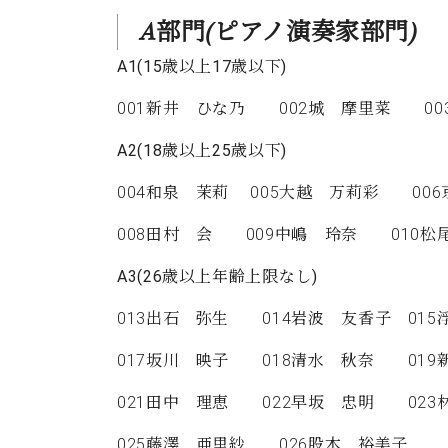
ン
C.ベヒシュタイン コンサート
アクセス
A
部門
(
ピアノ演奏家部門
)
納入実績 
グランドピアノ
セントラム東京のご案内(PDF)
A1(15
歳以上
17
歳以下
)
お問い合わせ
ご愛用者の
C.ベヒシュタイン アカデミー
001新井 ひな乃 002城 摩里菜 00
アーティストカスタマーサービス(
W.ホフマン プロフェッショナル
A2(18
歳以上
25
歳以下
)
アフターサービス(調律)
004和泉 茉莉 005大越 万莉彩 00
W.ホフマン トラディション
調律師紹介
調律料金表
008田村 会 009中嶋 玲奈 010
お問い合わせ
W.ホフマン ヴィジョン
尾山調律師のブログ Die Musikgasse（音楽の小道）
A3(26
歳以上年齢上限なし
)
C.BECHSTEIN Digital(ベヒシュタイン デジタル)
013出石 弥生 014岩波 友香子 01
017坂川 映子 018清水 秋奈 019
021田中 理恵 022早坂 忠明 023
025藤澤 亜里紗 026股木 裕美子