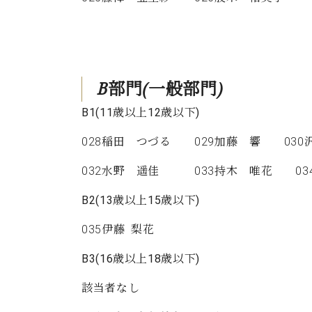
B
部門
(
一般部門
)
B1(11
歳以上
12
歳以下
)
028稲田 つづる 029加藤 響 030
032水野 遥佳 033持木 唯花 03
B2(13
歳以上
15
歳以下
)
035伊藤 梨花
B3(16
歳以上
18
歳以下
)
該当者なし