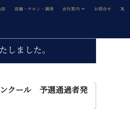
扱店
店舗・サロン・調律
会社案内
お問合せ
企業情報
メルマガ登録
採用情報
たしました。
ベヒシュタイン・サロン会員
本社：八王子・技術営業センター
ベヒシュタイン・ジャパンブログ
コンクール
予選通過者発
中古】