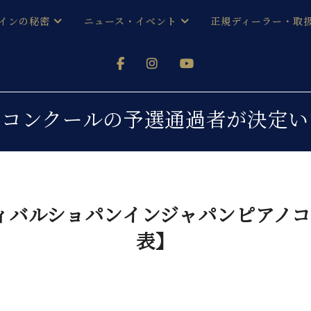
インの秘密
ニュース・イベント
正規ディーラー・取
アノを
器ベヒシュタイン
メルマガ会員登録ご案内
い！ という方は、お近くの直営店舗まで
オンライン試弾
ン レジデンス
ストリー
各店舗からのお知らせ
ンコンクールの予選通過者が決定い
(入荷情報等)
シューレ音楽教室
声
/
C.ベヒシュタイン レジデンス
取り組
プレスリリース
(お知らせ・メディア情報)
京
インの音色
ィバルショパンインジャパンピアノ
キャンペーン
スタッフご挨拶
インを弾く前に
技術者紹介
表
】
展示情報【ユーロピアノ特選
コンサート
イン・シューレ
イベント情報
八王子工房ブログ
レッスンイベント
ホール・スタジオ
アクセス
お問い合わせ