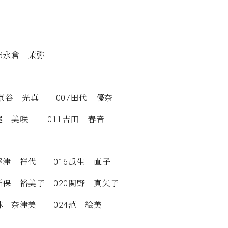
C.ベヒシュタイン コンサート
代理店主催イベント
音楽教室
アップライトピアノ
コンクール
声
3永倉 茉弥
音楽教室
調律)
6京谷 光真 007田代 優奈
松尾 美咲 011吉田 春音
5浮津 祥代 016瓜生 直子
新保 裕美子 020関野 真矢子
林 奈津美 024范 絵美