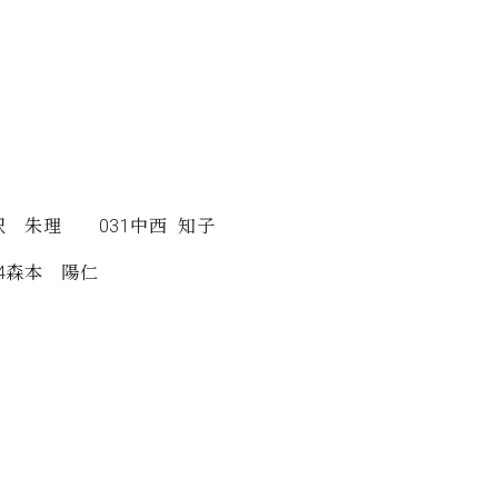
沢 朱理 031中西 知子
4森本 陽仁