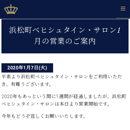
Skip
ベヒシュタインジャパン公式サイト
BECHSTEIN JAPAN Official Site
to
content
投
カ
浜松町ベヒシュタイン・サロン1
タ
稿
ベ
ベ
ド
メ
企
ロ
月の営業のご案内
C.
ナ
ヒ
ヒ
イ
ル
業
グ
ベ
シ
シ
ツ
マ
情
ビ
ヒ
ュ
ュ
の
ガ
報
シ
ゲ
タ
展
タ
名
会
ュ
イ
示
イ
器
員
2020年1月7日(火)
ー
採
タ
ン
ン
ベ
登
用
平素より浜松町ベヒシュタイン・サロンをご利用いただ
イ
シ
で、
の
ヒ
録
情
き、有難うございます。
ン
ピ
演
グ
シ
ご
ョ
報
コ
ア
奏
ラ
ュ
案
2020年もあっという間に1週間が経過しましたが、浜松町
ン
ノ
ン
し
ン
タ
内
サ
ベヒシュタイン・サロンは本日より営業開始です。
技
ベ
た
ド
イ
ー
術
ヒ
い！
ピ
ン
各
今年もどうぞ宜しくお願いいたします。
ト /
シ
学
ア
店
C.
ュ
び
ノ
ブ
舗
ベ
ベ
タ