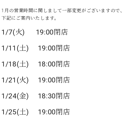
た
を
ラ
か
ヒ
ヒ
イ
い！
作
ン
ら
1月の営業時間に関しまして一部変更がございますので、
シ
シ
ン・
録
る
ド
の
下記にご案内いたします。
ュ
ュ
サ
音
こ
ヒ
お
タ
タ
ロ
し
と
ス
知
1/7(火) 19:00閉店
イ
イ
ン
た
ト
ら
ン
ン
会
い！
音
リ
せ
レ
の
員
と
1/11(土) 19:00閉店
色
ー
(入
ジ
秘
い
と
荷
デ
密
う
ベ
タ
情
1/18(土) 18:00閉店
ン
音
方
ヒ
ッ
報
ス
楽
は、
シ
チ
等)
ニ
家
お
1/21(火) 19:00閉店
ュ
ュ
達
近
タ
ー
ベ
の
プ
く
C.
イ
ス・
1/24(金) 18:30閉店
ヒ
声
レ
の
ベ
ン・
イ
シ
ス
直
ヒ
ジ
ベ
ュ
リ
営
1/25(土) 19:00閉店
シ
ベ
ャ
ン
タ
リ
店
ュ
ヒ
パ
ト
イ
ー
舗
タ
シ
ン
ン・
ス
ま