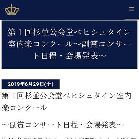
Skip
ベヒシュタインジャパン公式サイト
BECHSTEIN JAPAN Official Site
to
content
投
カ
第１回杉並公会堂ベヒシュタイン
タ
稿
ベ
ベ
ド
メ
企
ロ
室内楽コンクール～副賞コンサー
C.
ナ
ヒ
ヒ
イ
ル
業
グ
ベ
シ
シ
ツ
マ
情
ト日程・会場発表～
ビ
ヒ
ュ
ュ
の
ガ
報
シ
ゲ
タ
展
タ
名
会
ュ
イ
示
イ
器
員
ー
採
タ
ン
ン
ベ
登
用
イ
2019年6月29日(土)
シ
で、
の
ヒ
録
情
ン
ピ
演
グ
シ
ご
第１回杉並公会堂ベヒシュタイン室内
ョ
報
コ
ア
奏
ラ
ュ
案
ン
ノ
ン
し
ン
タ
内
楽コンクール
サ
技
ベ
た
ド
イ
ー
術
ヒ
い！
ピ
ン
各
～副賞コンサート日程・会場発表～
ト /
シ
学
ア
店
C.
ュ
び
ノ
ブ
舗
ベ
ベ
タ