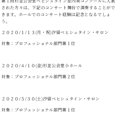
た
第１回杉並公会堂ベヒシュタイン室内楽コンクールに入賞
を
ラ
か
ヒ
ヒ
イ
い！
作
された方々は、下記のコンサート舞台で演奏することがで
ン
ら
シ
シ
ン・
録
る
きます。ホールでのコンサート経験は記念となるでしょ
ド
の
ュ
ュ
サ
音
こ
ヒ
お
う。
タ
タ
ロ
し
と
ス
知
イ
イ
ン
た
２０２０/１/１３(月・祝)汐留ベヒシュタイン・サロン
ト
ら
ン
ン
会
い！
音
リ
せ
レ
の
員
と
対象：プロフェッショナル部門第１位
色
ー
(入
ジ
秘
い
と
荷
デ
密
う
ベ
タ
情
ン
音
方
ヒ
ッ
報
ス
楽
は、
２０２０/４/１０(金)杉並公会堂小ホール
シ
チ
等)
ニ
家
お
ュ
ュ
達
近
対象：プロフェッショナル部門第２位
タ
ー
ベ
の
プ
く
C.
イ
ス・
ヒ
声
レ
の
ベ
ン・
イ
シ
ス
直
ヒ
ジ
ベ
ュ
リ
２０２０/５/３０(土)汐留ベヒシュタイン・サロン
営
シ
ベ
ャ
ン
タ
リ
店
ュ
ヒ
パ
ト
対象：プロフェッショナル部門第１位
イ
ー
舗
タ
シ
ン
ン・
ス
ま