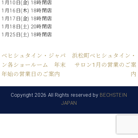
た
を
1月10日(金) 18時閉店
ラ
か
ヒ
ヒ
イ
い！
作
1月16日(木) 18時閉店
ン
ら
シ
シ
ン・
録
る
ド
の
1月17日(金) 18時閉店
ュ
ュ
サ
音
こ
ヒ
お
タ
タ
1月18日(土) 20時閉店
ロ
し
と
ス
知
イ
イ
ン
た
1月25日(土) 18時閉店
ト
ら
ン
ン
会
い！
音
リ
せ
レ
の
員
と
色
ー
(入
ジ
秘
い
ベヒシュタイン・ジャパ
浜松町ベヒシュタイン・
と
荷
デ
密
う
ベ
ン各ショールーム 年末
サロン1月の営業のご案
タ
情
ン
音
方
ヒ
ッ
報
ス
年始の営業日のご案内
内
楽
は、
シ
チ
等)
ニ
家
お
ュ
ュ
達
近
タ
ー
Copyright 2026 All Rights reserved by
BECHSTEIN
ベ
の
プ
く
C.
イ
ス・
ヒ
声
レ
の
JAPAN
ベ
ン・
イ
シ
ス
直
ヒ
ジ
ベ
ュ
リ
営
シ
ベ
ャ
ン
タ
リ
店
ュ
ヒ
パ
ト
イ
ー
舗
タ
シ
ン
ン・
ス
ま