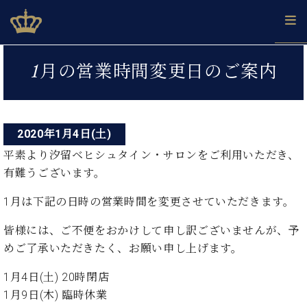
Skip
ベヒシュタインジャパン公式サイト
BECHSTEIN JAPAN Official Site
to
content
投
カ
1月の営業時間変更日のご案内
タ
稿
ベ
ベ
ド
メ
企
ロ
C.
ナ
ヒ
ヒ
イ
ル
業
グ
ベ
シ
シ
ツ
マ
情
ビ
ヒ
ュ
ュ
の
ガ
報
2020年1月4日(土)
シ
ゲ
タ
展
タ
名
会
ュ
平素より汐留ベヒシュタイン・サロンをご利用いただき、
イ
示
イ
器
員
ー
採
タ
ン
有難うございます。
ン
ベ
登
用
イ
シ
で、
の
ヒ
録
情
ン
1月は下記の日時の営業時間を変更させていただきます。
ピ
演
グ
シ
ご
ョ
報
コ
ア
奏
ラ
ュ
案
ン
皆様には、ご不便をおかけして申し訳ございませんが、予
ノ
ン
し
ン
タ
内
サ
技
ベ
た
めご了承いただきたく、お願い申し上げます。
ド
イ
ー
術
ヒ
い！
ピ
ン
各
ト /
1月4日(土) 20時閉店
シ
学
ア
店
C.
ュ
び
1月9日(木) 臨時休業
ノ
ブ
舗
ベ
ベ
タ