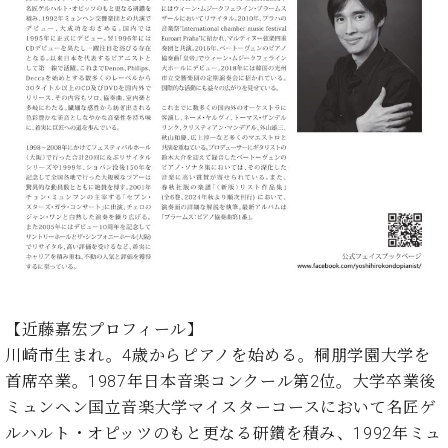
・
ス
ベ
ノ
セ
タ
ン
ン
ジ
ト
ト
C.
オ
ラ
ベ
ム
ヒ
コ
東
シ
納
ン
京
ュ
入
ク
タ
実
ー
イ
績
ル
店
ン
音
長
コ
楽
ご
音
ン
教
挨
楽
サ
室
拶
教
ー
展
室
ト
【近藤嘉宏プロフィール】
示
ご
ア
情
川崎市生まれ。4歳からピアノを始める。桐朋学園大学を
愛
ッ
報
首席卒業。1987年日本音楽コンクール第2位。大学卒業後
用
プ
ホー
者
ミュンヘン国立音楽大学マイスターコースにおいて名匠ゲ
ラ
ル・
の
ルハルト・オピッツのもと更なる研鑚を積み、1992年ミュ
イ
スタ
声