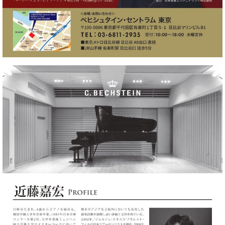
ン
迎。
サ
ベ
会
ベヒ
ー
C.
ヒ
社
シュ
ト
ベ
シ
案
ヒ
タイ
ュ
内
シ
タ
レ
ン・
ュ
イ
ッ
シュ
タ
お
ン・
ス
イ
ーレ
問
シ
ン
ン
合
ュ
イ
音楽
コ
せ
ー
ベ
教室
ン
レ
ン
サ
ト
ー
納
ベ
ト
入
代
ヒ
グ
シ
実
理
ラ
ュ
績
店
ン
タ
ホ
主
ド
イ
ー
催
ピ
ン
ル・
イ
ア