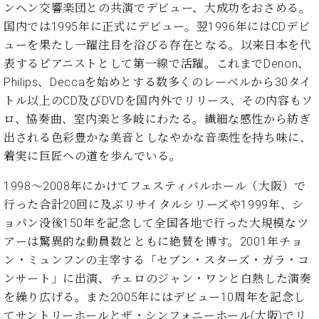
ト
ンヘン交響楽団との共演でデビュー、大成功をおさめる。
ジオ
ピ
レン
国内では1995年に正式にデビュー。翌1996年にはCDデビ
ア
タル
ューを果たし一躍注目を浴びる存在となる。以来日本を代
ノ
ホー
表するピアニストとして第一線で活躍。これまでDenon、
ル・
Philips、Deccaを始めとする数多くのレーベルから30タイ
C.
スタ
トル以上のCD及びDVDを国内外でリリース、その内容もソ
ベ
ジオ
ヒ
ロ、協奏曲、室内楽と多岐にわたる。繊細な感性から紡ぎ
空き
シ
状況
出される色彩豊かな美音としなやかな音楽性を持ち味に、
ュ
動
着実に巨匠への道を歩んでいる。
タ
画
イ
収
1998〜2008年にかけてフェスティバルホール（大阪）で
ン
録
行った合計20回に及ぶリサイタルシリーズや1999年、シ
レ
サ
ョパン没後150年を記念して全国各地で行った大規模なツ
ジ
ー
アーは驚異的な動員数とともに絶賛を博す。2001年チョ
デ
ビ
ン
ン・ミュンフンの主宰する「セブン・スターズ・ガラ・コ
ス
ス
音
ンサート」に出演、チェロのジャン・ワンと白熱した演奏
ア
楽
を繰り広げる。また2005年にはデビュー10周年を記念し
ッ
教
てサントリーホールとザ・シンフォニーホール(大阪)でリ