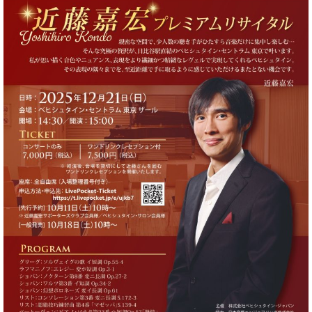
イ
ュ
ブ
ジ
(お
で
ン
タ
ロ
正
ャ
知
コ
イ
グ
オンライン試弾
規
パ
ら
ン
ン
デ
ン
せ・
メルマガ登録
サ
の
ィ
の
メ
ー
音
ー
取
デ
趣
ト
色
ラ
り
ィ
味
/
ー・
組
ア
か
C.
取
ベ
み
情
ら
ベ
扱
ヒ
報)
本
ヒ
店
シ
格
シ
ピ
ュ
的
ュ
ア
キ
タ
に
タ
ノ
ャ
店
イ
学
イ
製
ン
舗・
ン
ぶ
ン
造
ペ
サ
を
方
レ
番
ー
ロ
弾
ま
ジ
号
ン
ン・
く
で
デ
調
前
大
ン
律
に
コ
歓
ス