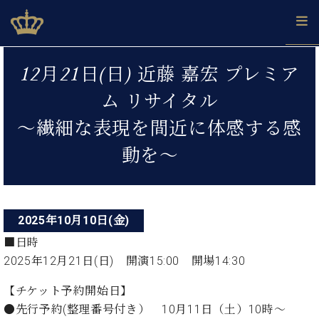
Skip
ベヒシュタインジャパン公式サイト
BECHSTEIN JAPAN Official Site
to
content
投
カ
12月21日(日) 近藤 嘉宏 プレミア
タ
稿
ベ
ベ
ド
メ
企
ロ
ム リサイタル
C.
ナ
ヒ
ヒ
イ
ル
業
グ
ベ
シ
シ
ツ
マ
情
～繊細な表現を間近に体感する感
ビ
ヒ
ュ
ュ
の
ガ
報
シ
ゲ
タ
展
タ
名
会
動を～
ュ
イ
示
イ
器
員
ー
採
タ
ン
ン
ベ
登
用
イ
シ
で、
の
ヒ
録
情
ン
ピ
演
グ
シ
ご
ョ
報
2025年10月10日(金)
コ
ア
奏
ラ
ュ
案
ン
ノ
ン
し
■日時
ン
タ
内
サ
技
ベ
た
ド
イ
2025年12月21日(日) 開演15:00 開場14:30
ー
術
ヒ
い！
ピ
ン
各
ト /
シ
学
【チケット予約開始日】
ア
店
C.
ュ
び
ノ
●先行予約(整理番号付き） 10月11日（土）10時～
ブ
舗
ベ
ベ
タ