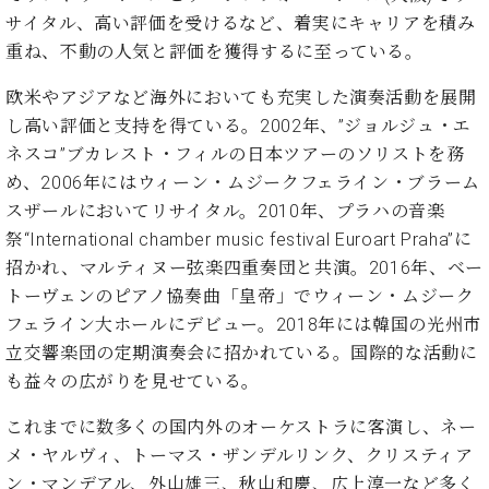
プ
室
サイタル、高い評価を受けるなど、着実にキャリアを積み
ラ
ピ
イ
重ね、不動の人気と評価を獲得するに至っている。
ア
ト
ノ
欧米やアジアなど海外においても充実した演奏活動を展開
ピ
の
ア
し高い評価と支持を得ている。2002年、”ジョルジュ・エ
コ
ノ
ン
ネスコ”ブカレスト・フィルの日本ツアーのソリストを務
シ
め、2006年にはウィーン・ムジークフェライン・ブラーム
ェ
C.
スザールにおいてリサイタル。2010年、プラハの音楽
ル
ベ
祭“International chamber music festival Euroart Praha”に
ジ
ヒ
招かれ、マルティヌー弦楽四重奏団と共演。2016年、ベー
ュ
シ
ア
トーヴェンのピアノ協奏曲「皇帝」でウィーン・ムジーク
ュ
ク
フェライン大ホールにデビュー。2018年には韓国の光州市
タ
セ
イ
立交響楽団の定期演奏会に招かれている。国際的な活動に
ス
ン
も益々の広がりを見せている。
セン
ア
トラ
カ
これまでに数多くの国内外のオーケストラに客演し、ネー
ム東
デ
メ・ヤルヴィ、トーマス・ザンデルリンク、クリスティア
京の
ミ
ン・マンデアル、外山雄三、秋山和慶、広上淳一など多く
ご案