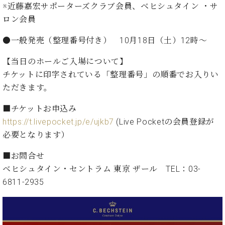
た
を
※近藤嘉宏サポーターズクラブ会員、ベヒシュタイン ・サ
ラ
か
ヒ
ヒ
イ
い！
作
ン
ら
ロン会員
シ
シ
ン・
録
る
ド
の
ュ
ュ
サ
音
こ
ヒ
お
●一般発売（整理番号付き） 10月18日（土）12時～
タ
タ
ロ
し
と
ス
知
イ
イ
ン
た
【当日のホールご入場について】
ト
ら
ン
ン
会
い！
音
リ
せ
チケットに印字されている「整理番号」の順番でお入りい
レ
の
員
と
色
ー
(入
ジ
秘
ただきます。
い
と
荷
デ
密
う
ベ
タ
情
■チケットお申込み
ン
音
方
ヒ
ッ
報
ス
https://t.livepocket.jp/e/ujkb7
(Live Pocketの会員登録が
楽
は、
シ
チ
等)
ニ
家
お
必要となります）
ュ
ュ
達
近
タ
ー
ベ
の
プ
く
■お問合せ
C.
イ
ス・
ヒ
声
レ
の
ベヒシュタイン・セントラム 東京 ザール TEL：03-
ベ
ン・
イ
シ
ス
直
ヒ
ジ
6811-2935
ベ
ュ
リ
営
シ
ベ
ャ
ン
タ
リ
店
ュ
ヒ
パ
ト
イ
ー
舗
タ
シ
ン
ン・
ス
ま