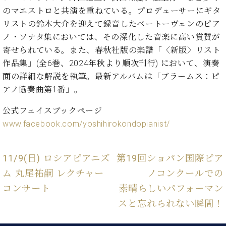
ー
内
のマエストロと共演を重ねている。プロデューサーにギタ
(PDF)
リストの鈴木大介を迎えて録音したベートーヴェンのピア
W.
お
ノ・ソナタ集においては、その深化した音楽に高い賞賛が
ホ
問
寄せられている。また、春秋社版の楽譜「〈新版〉リスト
フ
い
マ
作品集」(全6巻、2024年秋より順次刊行) において、演奏
合
ン
面の詳細な解説を執筆。最新アルバムは「ブラームス：ピ
わ
プ
せ
アノ協奏曲第1番」。
ロ
フ
公式フェイスブックページ
ェ
www.facebook.com/yoshihirokondopianist/
本
ッ
社
シ
：
ョ
八
11/9(日) ロシアピアニズ
第19回ショパン国際ピア
ナ
王
ム 丸尾祐嗣 レクチャー
ノコンクールでの
ル
子
・
コンサート
素晴らしいパフォーマン
技
W.
スと忘れられない瞬間！
術
ホ
営
フ