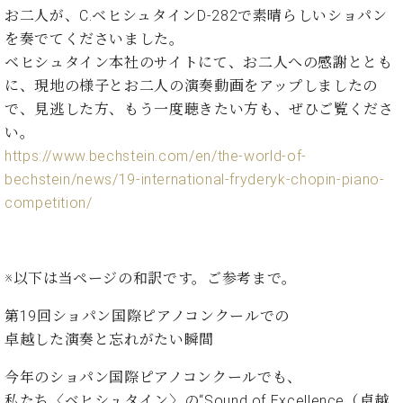
イ
ュ
ブ
ジ
(お
で
お二人が、C.ベヒシュタインD-282で素晴らしいショパン
ン
タ
ロ
正
ャ
知
を奏でてくださいました。
コ
イ
グ
オンライン試弾
規
パ
ら
ン
ン
ベヒシュタイン本社のサイトにて、お二人への感謝ととも
デ
ン
せ・
メルマガ登録
サ
の
ィ
に、現地の様子とお二人の演奏動画をアップしましたの
の
メ
ー
音
ー
で、見逃した方、もう一度聴きたい方も、ぜひご覧くださ
取
デ
趣
ト
色
ラ
り
ィ
い。
味
/
ー・
組
ア
https://www.bechstein.com/en/the-world-of-
か
C.
取
ベ
み
情
ら
ベ
bechstein/news/19-international-fryderyk-chopin-piano-
扱
ヒ
報)
本
ヒ
competition/
店
シ
格
シ
ピ
ュ
的
ュ
ア
キ
タ
に
タ
ノ
ャ
店
イ
学
イ
※以下は当ページの和訳です。ご参考まで。
製
ン
舗・
ン
ぶ
ン
造
ペ
サ
を
第19回ショパン国際ピアノコンクールでの
方
レ
番
ー
ロ
弾
ま
ジ
号
ン
ン・
卓越した演奏と忘れがたい瞬間
く
で
デ
調
前
大
ン
今年のショパン国際ピアノコンクールでも、
律
に
コ
歓
ス
私たち〈ベヒシュタイン〉の“Sound of Excellence（卓越