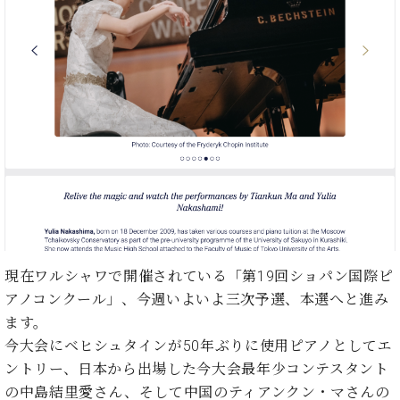
た
を
ラ
か
ヒ
ヒ
イ
い！
作
ン
ら
シ
シ
ン・
録
る
ド
の
ュ
ュ
サ
音
こ
ヒ
お
タ
タ
ロ
し
と
ス
知
イ
イ
ン
た
ト
ら
ン
ン
会
い！
音
リ
せ
レ
の
員
と
色
ー
(入
ジ
秘
い
と
荷
デ
密
う
ベ
タ
情
ン
音
方
ヒ
ッ
報
ス
楽
は、
シ
チ
等)
ニ
家
お
ュ
ュ
達
近
タ
ー
ベ
の
プ
く
現在ワルシャワで開催されている「第19回ショパン国際ピ
C.
イ
ス・
ヒ
声
レ
の
アノコンクール」、今週いよいよ三次予選、本選へと進み
ベ
ン・
イ
シ
ス
直
ヒ
ます。
ジ
ベ
ュ
リ
営
シ
ベ
ャ
今大会にベヒシュタインが50年ぶりに使用ピアノとしてエ
ン
タ
リ
店
ュ
ヒ
パ
ト
ントリー、日本から出場した今大会最年少コンテスタント
イ
ー
舗
タ
シ
ン
の中島結里愛さん、そして中国のティアンクン・マさんの
ン・
ス
ま