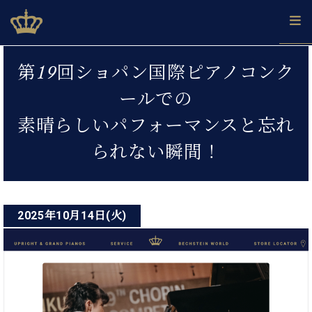
Skip
ベヒシュタインジャパン公式サイト
BECHSTEIN JAPAN Official Site
to
content
投
カ
第19回ショパン国際ピアノコンク
タ
稿
ベ
ベ
ド
メ
企
ロ
ールでの
C.
ナ
ヒ
ヒ
イ
ル
業
グ
ベ
シ
シ
ツ
マ
情
素晴らしいパフォーマンスと忘れ
ビ
ヒ
ュ
ュ
の
ガ
報
シ
ゲ
タ
展
タ
名
会
られない瞬間！
ュ
イ
示
イ
器
員
ー
採
タ
ン
ン
ベ
登
用
イ
シ
で、
の
ヒ
録
情
ン
ピ
演
グ
シ
ご
ョ
報
2025年10月14日(火)
コ
ア
奏
ラ
ュ
案
ン
ノ
ン
し
ン
タ
内
サ
技
ベ
た
ド
イ
ー
術
ヒ
い！
ピ
ン
各
ト /
シ
学
ア
店
C.
ュ
び
ノ
ブ
舗
ベ
ベ
タ