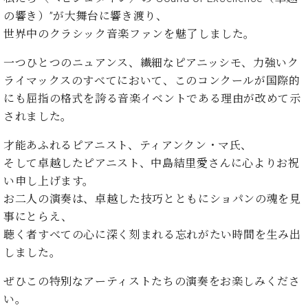
ン
迎。
の響き）”が大舞台に響き渡り、
サ
ベ
会
ベヒ
ー
C.
世界中のクラシック音楽ファンを魅了しました。
ヒ
社
シュ
ト
ベ
シ
案
ヒ
一つひとつのニュアンス、繊細なピアニッシモ、力強いク
タイ
ュ
内
シ
ライマックスのすべてにおいて、このコンクールが国際的
タ
レ
ン・
ュ
にも屈指の格式を誇る音楽イベントである理由が改めて示
イ
ッ
シュ
タ
お
ン・
ス
されました。
イ
ーレ
問
シ
ン
ン
合
ュ
イ
音楽
才能あふれるピアニスト、ティアンクン・マ氏、
コ
せ
ー
ベ
そして卓越したピアニスト、中島結里愛さんに心よりお祝
教室
ン
レ
ン
い申し上げます。
サ
ト
ー
お二人の演奏は、卓越した技巧とともにショパンの魂を見
納
ベ
ト
事にとらえ、
入
代
ヒ
グ
聴く者すべての心に深く刻まれる忘れがたい時間を生み出
シ
実
理
ラ
しました。
ュ
績
店
ン
タ
ホ
主
ド
イ
ぜひこの特別なアーティストたちの演奏をお楽しみくださ
ー
催
ピ
ン
い。
ル・
イ
ア