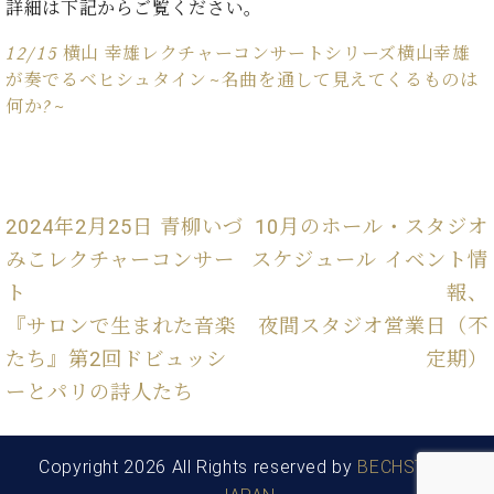
イ
ュ
ブ
詳細は下記からご覧ください。
ジ
(お
で
ン
タ
ロ
正
ャ
知
コ
イ
グ
オンライン試弾
12/15 横山 幸雄レクチャーコンサートシリーズ横山幸雄
規
パ
ら
ン
ン
デ
が奏でるベヒシュタイン~名曲を通して見えてくるものは
ン
せ・
メルマガ登録
サ
の
ィ
何か?~
の
メ
ー
音
ー
取
デ
趣
ト
色
ラ
り
ィ
味
/
ー・
組
ア
か
C.
取
ベ
み
情
ら
ベ
扱
2024年2月25日 青柳いづ
10月のホール・スタジオ
ヒ
報)
本
ヒ
店
シ
みこレクチャーコンサー
スケジュール イベント情
格
シ
ピ
ュ
ト
報、
的
ュ
ア
キ
タ
に
タ
ノ
ャ
店
『サロンで生まれた音楽
夜間スタジオ営業日（不
イ
学
イ
製
ン
舗・
ン
たち』第2回ドビュッシ
定期）
ぶ
ン
造
ペ
サ
を
方
レ
番
ー
ーとパリの詩人たち
ロ
弾
ま
ジ
号
ン
ン・
く
で
デ
調
前
大
ン
律
Copyright 2026 All Rights reserved by
BECHSTEIN
に
コ
歓
ス