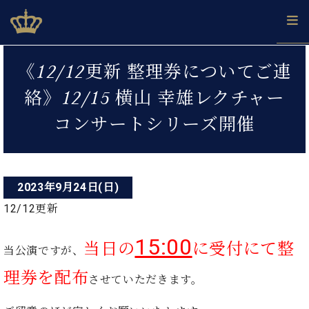
Skip
ベヒシュタインジャパン公式サイト
BECHSTEIN JAPAN Official Site
to
content
投
カ
《12/12更新 整理券についてご連
タ
稿
ベ
ベ
ド
メ
企
ロ
絡》12/15 横山 幸雄レクチャー
C.
ナ
ヒ
ヒ
イ
ル
業
グ
ベ
シ
シ
ツ
マ
情
コンサートシリーズ開催
ビ
ヒ
ュ
ュ
の
ガ
報
シ
ゲ
タ
展
タ
名
会
ュ
イ
示
イ
器
員
ー
採
タ
ン
ン
ベ
登
用
イ
2023年9月24日(日)
シ
で、
の
ヒ
録
情
ン
ピ
演
グ
シ
ご
12/12更新
ョ
報
コ
ア
奏
ラ
ュ
案
ン
ノ
ン
し
ン
タ
内
15:00
当日の
に受付にて整
サ
技
ベ
た
当公演ですが、
ド
イ
ー
術
ヒ
い！
ピ
ン
各
理券を配布
ト /
シ
させていただきます。
学
ア
店
C.
ュ
び
ノ
ブ
舗
ベ
ベ
タ