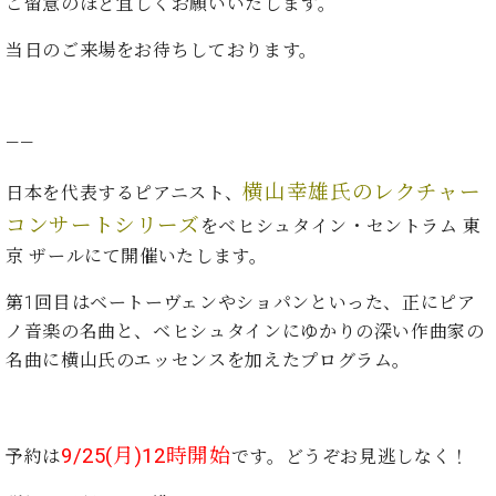
た
ご留意のほど宜しくお願いいたします。
を
ラ
か
ヒ
ヒ
イ
い！
作
ン
ら
シ
シ
ン・
当日のご来場をお待ちしております。
録
る
ド
の
ュ
ュ
サ
音
こ
ヒ
お
タ
タ
ロ
し
と
ス
知
イ
イ
ン
た
ト
ら
ン
——
ン
会
い！
音
リ
せ
レ
の
員
と
色
ー
(入
横山幸雄氏のレクチャー
ジ
秘
日本を代表するピアニスト、
い
と
荷
デ
密
う
コンサートシリーズ
をベヒシュタイン・セントラム 東
ベ
タ
情
ン
音
方
ヒ
京 ザールにて開催いたします。
ッ
報
ス
楽
は、
シ
チ
等)
ニ
家
お
第1回目はベートーヴェンやショパンといった、正にピア
ュ
ュ
達
近
タ
ノ音楽の名曲と、ベヒシュタインにゆかりの深い作曲家の
ー
ベ
の
プ
く
C.
イ
ス・
名曲に横山氏のエッセンスを加えたプログラム。
ヒ
声
レ
の
ベ
ン・
イ
シ
ス
直
ヒ
ジ
ベ
ュ
リ
営
シ
ベ
ャ
ン
タ
リ
店
ュ
ヒ
パ
9/25(月)12時開始
予約は
です。どうぞお見逃しなく！
ト
イ
ー
舗
タ
シ
ン
ン・
ス
ま