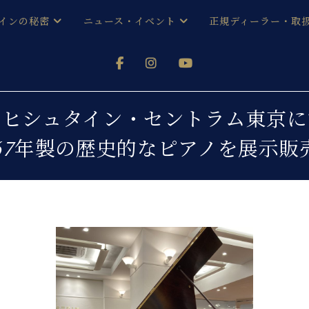
インの秘密
ニュース・イベント
正規ディーラー・取
アノを
器ベヒシュタイン
メルマガ会員登録ご案内
い！ という方は、お近くの直営店舗まで
オンライン試弾
ン レジデンス
ストリー
各店舗からのお知らせ
ベヒシュタイン・セントラム東京に
(入荷情報等)
シューレ音楽教室
867年製の歴史的なピアノを展示販
声
/
C.ベヒシュタイン レジデンス
取り組
プレスリリース
(お知らせ・メディア情報)
京
インの音色
キャンペーン
スタッフご挨拶
インを弾く前に
技術者紹介
展示情報【ユーロピアノ特選
コンサート
イン・シューレ
イベント情報
八王子工房ブログ
レッスンイベント
ホール・スタジオ
アクセス
お問い合わせ