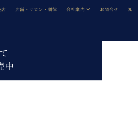
扱店
店舗・サロン・調律
会社案内
お問合せ
企業情報
メルマガ登録
採用情報
て
売中
ベヒシュタイン・サロン会員
本社：八王子・技術営業センター
ベヒシュタイン・ジャパンブログ
中古】