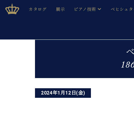
Skip
ベヒシュタインジャパン公式サイト
BECHSTEIN JAPAN Official Site
カタログ
展示
ピアノ技術
ベヒシュタ
to
content
ベヒシュタインのグランドピ
ドイツの名
作ること
ベヒシュタインで、 演奏したい！ 学びたい！ 録音した
投
C.ベヒシュタイン コンサート / C.ベヒシュタイ
ブランドヒ
音色とタッチ
稿
ベヒシュタイン・
趣味から本格的に学ぶ方まで大歓迎。
1
音楽家達の
ナ
C.ベヒシュタイン コンサート
ベヒシュタイン・ジャパンの
み
ビ
ベヒシュタイン・セントラム 東
ベヒシュタ
ゲ
ピアノ製造番号
2024年1月12日(金)
店長ご挨拶
ベヒシュタ
ー
展示情報
ホール・スタジオレンタル
ベヒシュタ
シ
ホール・スタジオ空き状況
動画収録サービス
ョ
納入実績 
音楽教室
ピアノのコンシェルジュ