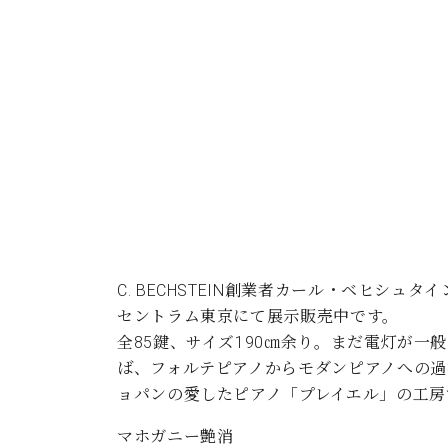
ン
C.ベヒシュタイン コンサート
アクセス
納入実績 
グランドピアノ
セントラム東京のご案内(PDF)
お問い合わせ
ご愛用者の
C.ベヒシュタイン アカデミー
アーティストカスタマーサービス(
W.ホフマン プロフェッショナル
アフターサービス(調律)
W.ホフマン トラディション
調律師紹介
調律料金表
お問い合わせ
W.ホフマン ヴィジョン
尾山調律師のブログ Die Musikgasse（音楽の小道）
C. BECHSTEIN創業者カール・ベヒシ
C.BECHSTEIN Digital(ベヒシュタイン デジタル)
セントラム東京にて展示販売中です。
全85鍵、サイズ190㎝余り。まだ電灯が
ば、フォルテピアノからモダンピアノへの
ョパンの愛したピアノ「プレイエル」の工
マホガニー艶消