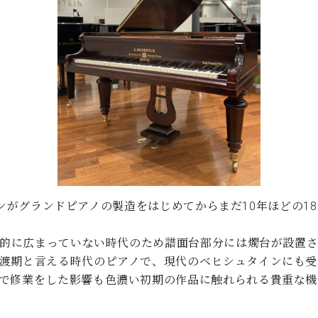
C.ベヒシュタイン コンサート
代理店主催イベント
音楽教室
アップライトピアノ
コンクール
声
音楽教室
調律)
ュタインがグランドピアノの製造をはじめてからまだ10年ほどの
一般的に広まっていない時代のため譜面台部分には燭台が設置
過渡期と言える時代のピアノで、現代のベヒシュタインにも受
房で修業をした影響も色濃い初期の作品に触れられる貴重な機