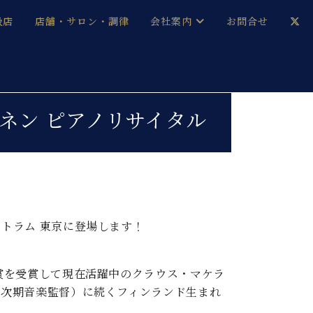
扱店
店舗・サロン・調律
会社案内
お問合せ
企業情報
メルマガ登録
採用情報
ル・ロポネン ピアノリサイタル
ベヒシュタイン・サロン会員
本社：八王子・技術営業センター
ベヒシュタイン・ジャパンブログ
トラム 東京に登場します！
中古】
賞を受賞して現在活躍中のクラウス・マケラ
管次期音楽監督）に続くフィンランド生まれ