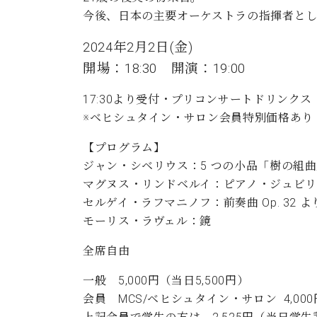
ン
C.ベヒシュタイン コンサート
今後、日本の主要オーケストラの指揮者と
アクセス
納入実績 
グランドピアノ
セントラム東京のご案内(PDF)
2024年2月2日(金)
お問い合わせ
ご愛用者の
C.ベヒシュタイン アカデミー
開場：18:30 開演：19:00
アーティストカスタマーサービス(
17:30より受付・プリコンサートドリンク
W.ホフマン プロフェッショナル
※ベヒシュタイン・サロン会員特別価格あり
アフターサービス(調律)
W.ホフマン トラディション
【プログラム】
調律師紹介
調律料金表
ジャン・シベリウス：5 つの小品「樹の組
お問い合わせ
W.ホフマン ヴィジョン
マグヌス・リンドベルイ：ピアノ・ジュビリー 第
尾山調律師のブログ Die Musikgasse（音楽の小道）
セルゲイ・ラフマニノフ：前奏曲 Op. 32 よ
C.BECHSTEIN Digital(ベヒシュタイン デジタル)
モーリス・ラヴェル：鏡
全席自由
一般 5,000円（当日5,500円）
会員 MCS/ベヒシュタイン・サロン 4,000