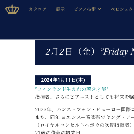
Skip
ベヒシュタインジャパン公式サイト
BECHSTEIN JAPAN Official Site
カタログ
展示
ピアノ技術
ベヒシュタ
to
content
ベヒシュタインのグランドピ
ドイツの名
作ること
ベヒシュタインで、 演奏したい！ 学びたい！ 録音した
投
C.ベヒシュタイン コンサート / C.ベヒシュタイ
ブランドヒ
2月2日（金）”Friday
音色とタッチ
稿
ベヒシュタイン・
趣味から本格的に学ぶ方まで大歓迎。
音楽家達の
ナ
C.ベヒシュタイン コンサート
ベヒシュタイン・ジャパンの
み
ビ
ベヒシュタイン・セントラム 東
ベヒシュタ
2024年1月11日(木)
ゲ
”フィンランド生まれの若き才能”
ピアノ製造番号
店長ご挨拶
ベヒシュタ
指揮者、さらにピアニストとしても将来を嘱
ー
展示情報
ホール・スタジオレンタル
2023年、ハンス・フォン・ビューロー国際
ベヒシュタ
シ
ホール・スタジオ空き状況
また、同年 ヨエンスー音楽祭でヤング・ア
動画収録サービス
ョ
（ロイヤルコンセルトヘボウの次期指揮者
納入実績 
音楽教室
21歳の俊英の初来日。
ピアノのコンシェルジュ