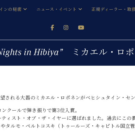
インの秘密
ニュース・イベント
正規ディーラー・取
アノを
器ベヒシュタイン
メルマガ会員登録ご案内
い！ という方は、お近くの直営店舗まで
オンライン試弾
ン レジデンス
ストリー
各店舗からのお知らせ
 Nights in Hibiya” ミカエ
(入荷情報等)
シューレ音楽教室
声
/
C.ベヒシュタイン レジデンス
取り組
プレスリリース
(お知らせ・メディア情報)
京
インの音色
キャンペーン
スタッフご挨拶
インを弾く前に
望される大器のミカエル・ロポネンがベヒシュタイン・セン
技術者紹介
展示情報【ユーロピアノ特選
コンサート
コンクールで弾き振りで第3位入賞。
イン・シューレ
イベント情報
ーティスト・オブ・ザ・イヤーに選ばれました。過去にこの
八王子工房ブログ
レッスンイベント
）やタルモ・ペルトコスキ（トゥールーズ・キャピトル国立
ホール・スタジオ
アクセス
お問い合わせ