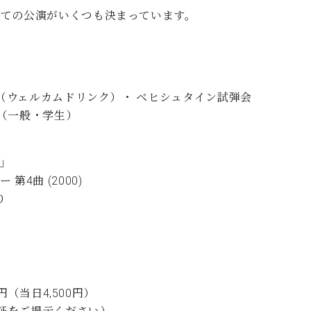
C.ベヒシュタイン コンサート
代理店主催イベント
しての公演がいくつも決まっています。
音楽教室
アップライトピアノ
コンクール
声
音楽教室
調律)
ス（ウェルカムドリンク）・ ベヒシュタイン試弾会
（一般・学生）
曲」
4曲 (2000)
り
円（当日4,500円）