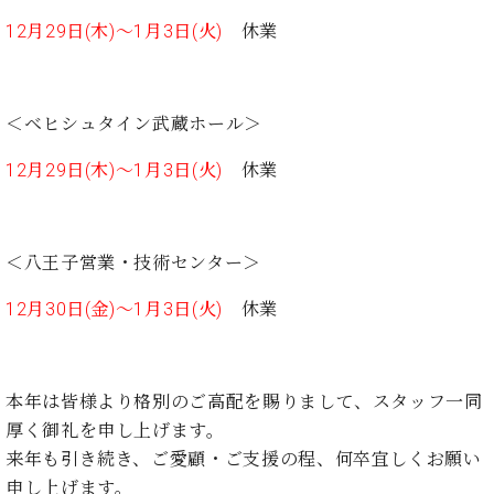
イ
ュ
ブ
ジ
(お
で
ン
タ
ロ
正
12月29日(木)～1月3日(火)
休業
ャ
知
コ
イ
グ
オンライン試弾
規
パ
ら
ン
ン
デ
ン
せ・
メルマガ登録
サ
の
ィ
の
メ
ー
音
＜ベヒシュタイン武蔵ホール＞
ー
取
デ
趣
ト
色
ラ
り
ィ
12月29日(木)～1月3日(火)
休業
味
/
ー・
組
ア
か
C.
取
ベ
み
情
ら
ベ
扱
ヒ
報)
本
ヒ
店
シ
＜八王子営業・技術センター＞
格
シ
ピ
ュ
的
ュ
ア
キ
タ
12月30日(金)～1月3日(火)
休業
に
タ
ノ
ャ
店
イ
学
イ
製
ン
舗・
ン
ぶ
ン
造
ペ
サ
を
方
レ
番
ー
ロ
弾
本年は皆様より格別のご高配を賜りまして、スタッフ一同
ま
ジ
号
ン
ン・
く
厚く御礼を申し上げます。
で
デ
調
前
来年も引き続き、ご愛顧・ご支援の程、何卒宜しくお願い
大
ン
律
に
コ
歓
ス
申し上げます。