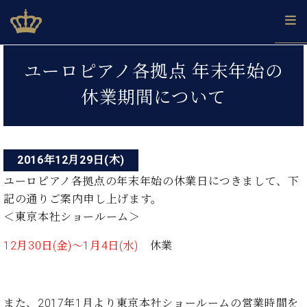
Skip
ベヒシュタインジャパン公式サイト
BECHSTEIN JAPAN Official Site
to
content
投
カ
ユーロピアノ各拠点 年末年始の
タ
稿
ベ
ベ
ド
メ
企
ロ
休業期間について
C.
ナ
ヒ
ヒ
イ
ル
業
グ
ベ
シ
シ
ツ
マ
情
ビ
ヒ
ュ
ュ
の
ガ
報
シ
ゲ
タ
展
タ
名
会
ュ
イ
示
イ
器
員
2016年12月29日(木)
ー
採
タ
ン
ン
ベ
登
用
ユーロピアノ各拠点の年末年始の休業日につきまして、下
イ
シ
で、
の
ヒ
録
情
記の通りご案内申し上げます。
ン
ピ
演
グ
シ
ご
ョ
報
コ
＜東京本社ショールーム＞
ア
奏
ラ
ュ
案
ン
ノ
ン
し
ン
タ
内
サ
12月30日(金)～1月4日(水)
休業
技
ベ
た
ド
イ
ー
術
ヒ
い！
ピ
ン
各
ト /
シ
学
ア
店
C.
ュ
び
ノ
ブ
舗
また、2017年1月より東京本社ショールームの営業時間を
ベ
ベ
タ