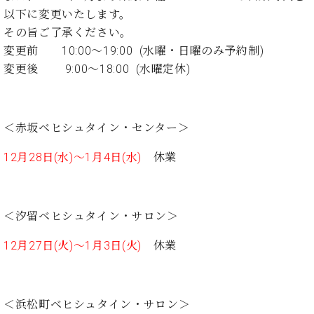
た
を
ラ
か
ヒ
ヒ
以下に変更いたします。
イ
い！
作
ン
ら
シ
シ
ン・
録
その旨ご了承ください。
る
ド
の
ュ
ュ
サ
音
こ
変更前 10:00～19:00 (水曜・日曜のみ予約制)
ヒ
お
タ
タ
ロ
し
と
変更後 9:00～18:00 (水曜定休)
ス
知
イ
イ
ン
た
ト
ら
ン
ン
会
い！
音
リ
せ
レ
の
員
と
色
ー
(入
ジ
秘
い
＜赤坂ベヒシュタイン・センター＞
と
荷
デ
密
う
ベ
タ
情
ン
音
方
12月28日(水)～1月4日(水)
休業
ヒ
ッ
報
ス
楽
は、
シ
チ
等)
ニ
家
お
ュ
ュ
達
近
タ
ー
＜汐留ベヒシュタイン・サロン＞
ベ
の
プ
く
C.
イ
ス・
ヒ
声
レ
の
ベ
ン・
イ
12月27日(火)～1月3日(火)
休業
シ
ス
直
ヒ
ジ
ベ
ュ
リ
営
シ
ベ
ャ
ン
タ
リ
店
ュ
ヒ
パ
ト
イ
ー
舗
タ
シ
ン
＜浜松町ベヒシュタイン・サロン＞
ン・
ス
ま