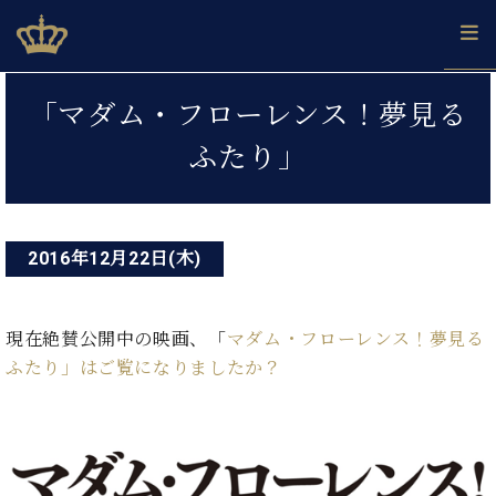
Skip
ベヒシュタインジャパン公式サイト
BECHSTEIN JAPAN Official Site
to
content
投
カ
「マダム・フローレンス！夢見る
タ
稿
ベ
ベ
ド
メ
企
ロ
ふたり」
C.
ナ
ヒ
ヒ
イ
ル
業
グ
ベ
シ
シ
ツ
マ
情
ビ
ヒ
ュ
ュ
の
ガ
報
シ
ゲ
タ
展
タ
名
会
ュ
イ
示
イ
器
員
2016年12月22日(木)
ー
採
タ
ン
ン
ベ
登
用
イ
シ
で、
の
ヒ
録
情
ン
ピ
演
グ
シ
ご
現在絶賛公開中の映画、「
マダム・フローレンス！夢見る
ョ
報
コ
ア
奏
ラ
ュ
案
ふたり
」はご覧になりましたか？
ン
ノ
ン
し
ン
タ
内
サ
技
ベ
た
ド
イ
ー
術
ヒ
い！
ピ
ン
各
ト /
シ
学
ア
店
C.
ュ
び
ノ
ブ
舗
ベ
ベ
タ