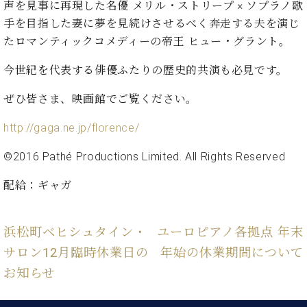
イ
ュ
ブ
声を見事に再現した名優
メリル・ストリープ
× ソプラノ歌
ジ
(お
で
ン
タ
ロ
正
手を目指した妻に夢を見続けさせるべく奔走する夫を演じ
ャ
知
コ
イ
グ
オンライン試弾
規
パ
ら
たロマンティックコメディーの帝王
ヒュー・グラント
。
ン
ン
デ
ン
せ・
メルマガ登録
サ
の
ィ
の
メ
今世紀を代表する俳優ふたりの歴史的共演も必見です。
ー
音
ー
取
デ
趣
ト
色
ラ
ぜひ皆さま、映画館でご覧ください。
り
ィ
味
/
ー・
組
ア
か
C.
取
ベ
http://gaga.ne.jp/florence/
み
情
ら
ベ
扱
ヒ
報)
本
ヒ
店
©2016 Pathé Productions Limited. All Rights Reserved
シ
格
シ
ピ
ュ
的
ュ
ア
キ
配給：ギャガ
タ
に
タ
ノ
ャ
店
イ
学
イ
製
ン
舗・
ン
ぶ
ン
造
ペ
サ
浜松町ベヒシュタイン・
ユーロピアノ各拠点 年末
を
方
レ
番
ー
ロ
弾
サロン12月臨時休業日の
年始の休業期間について
ま
ジ
号
ン
ン・
く
で
デ
お知らせ
調
前
大
ン
律
に
コ
歓
ス