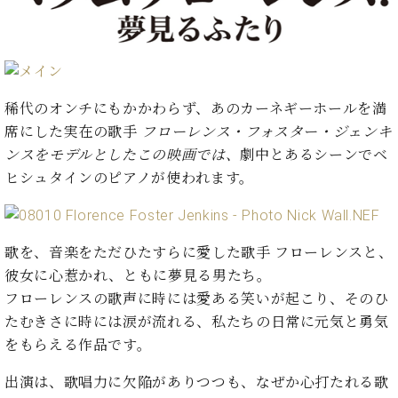
た
を
ラ
か
ヒ
ヒ
イ
い！
作
ン
ら
シ
シ
ン・
録
る
ド
の
ュ
ュ
サ
音
こ
ヒ
お
タ
タ
ロ
し
と
ス
知
イ
イ
ン
た
稀代のオンチにもかかわらず、あのカーネギーホールを満
ト
ら
ン
ン
会
い！
音
リ
せ
席にした実在の歌手
フローレンス・フォスター・ジェンキ
レ
の
員
と
色
ー
(入
ジ
秘
ンス
をモデルとしたこの映画では、
劇中とあるシーンで
ベ
い
と
荷
デ
密
う
ヒシュタイン
のピアノが使われます。
ベ
タ
情
ン
音
方
ヒ
ッ
報
ス
楽
は、
シ
チ
等)
ニ
家
お
ュ
ュ
歌を、音楽をただひたすらに愛した歌手 フローレンスと、
達
近
タ
ー
ベ
の
プ
く
彼女に心惹かれ、ともに夢見る男たち。
C.
イ
ス・
ヒ
声
レ
の
フローレンスの歌声に時には愛ある笑いが起こり、そのひ
ベ
ン・
イ
シ
ス
直
ヒ
ジ
たむきさに時には涙が流れる、私たちの日常に元気と勇気
ベ
ュ
リ
営
シ
ベ
ャ
をもらえる作品です。
ン
タ
リ
店
ュ
ヒ
パ
ト
イ
ー
舗
タ
シ
ン
出演は、歌唱力に欠陥がありつつも、なぜか心打たれる歌
ン・
ス
ま